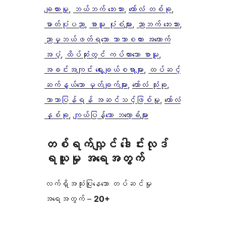
ချထားမှု
, 
ဘယ်ဘက် ဘေးဘား
, 
ကော်လံ တစ်ခု
, 
ဓာတ်ပုံပညာ
, 
စာမူ ပုံစံများ
, 
ညာဘက် ဘေးဘား
, 
ညာမှဘယ်ဖတ်ရသော ဘာသာစကား အထောက်
အပံ့
, 
ထိပ်ဆုံးတွင် ကပ်ထားသော စာမူ
, 
အခင်းအကျင်း ရွေးချယ်စရာများ
, 
ထပ်ဆင့်
ဆက်နွယ်သော မှတ်ချက်များ
, 
ကော်လံ သုံးခု
, 
ဘာသာပြန်ရန် အဆင်သင့်ဖြစ်မှု
, 
ကော်လံ
နှစ်ခု
, 
ကျယ်ပြန့်သော ဘလော့ခ်များ
တစ်ရက်လျှင် ဒေါင်းလုဒ်
ရယူမှု အရေအတွက်
လက်ရှိအသုံးပြုနေသော တပ်ဆင်မှု
အရေအတွက် –
20+