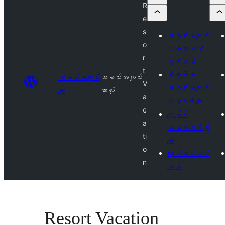
R
e
s
အခင်းအကျင်း
o
တစ်ခု တင်
r
သွင်းရန်
t
စီးပွားဖြစ်
အခင်းအကျင်း
အခင်းအကျင်း
V
အခင်းအကျင်း
များ
အားလုံး
a
ကုမ္ပဏီများ
c
ကျွန်ုပ်
a
အနှစ်သက်ဆုံး
ti
များ
o
လော့ဂ်အင်ဝင်
n
ရန်
Resort Vacation