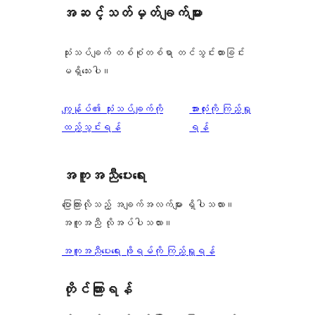
အဆင့်သတ်မှတ်ချက်များ
သုံးသပ်ချက် တစ်စုံတစ်ရာ တင်သွင်းထားခြင်း
မရှိသေးပါ။
သုံးသပ်
ကျွန်ုပ်၏ သုံးသပ်ချက်ကို
အားလုံးကို ကြည့်ရှု
ချက်
ထည့်သွင်းရန်
ရန်
အကူအညီပေးရေး
ပြောကြားလိုသည့် အချက်အလက်များ ရှိပါသလား။
အကူအညီ လိုအပ်ပါသလား။
အကူအညီပေးရေး ဖိုရမ်ကို ကြည့်ရှုရန်
တိုင်ကြားရန်