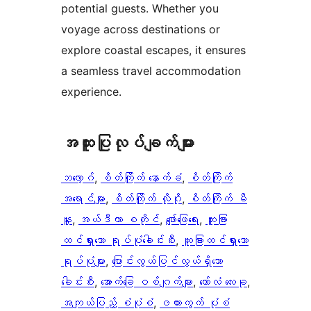
potential guests. Whether you
voyage across destinations or
explore coastal escapes, it ensures
a seamless travel accommodation
experience.
အ​ထူး​ပြု​လုပ်​ချက်​များ
ဘလော့ဂ်
, 
စိတ်ကြိုက် နောက်ခံ
, 
စိတ်ကြိုက်
အရောင်များ
, 
စိတ်ကြိုက် လိုဂို
, 
စိတ်ကြိုက် မီ
နူး
, 
အယ်ဒီတာ စတိုင်
, 
ဖျော်ဖြေရေး
, 
ထူးခြား
ထင်ရှားသော ရုပ်ပုံခေါင်းစီး
, 
ထူးခြားထင်ရှားသော
ရုပ်ပုံများ
, 
ပြောင်းလွယ်ပြင်လွယ်ရှိသော
ခေါင်းစီး
, 
အောက်ခြေ ဝစ်ဂျက်များ
, 
ကော်လံ လေးခု
, 
အကျယ်ပြည့် စံပုံစံ
, 
ဇယားကွက် ပုံစံ