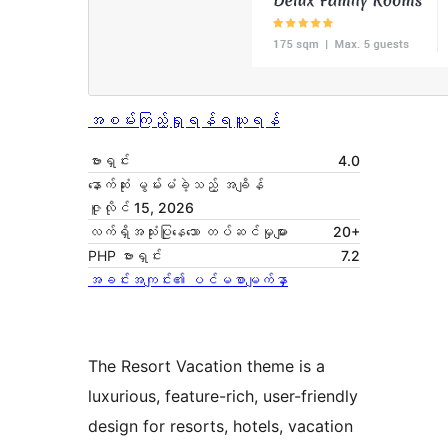
အစမ်းကြည့်ရှုရန်
ရယူရန်
ဗားရှင်း
4.0
နောက်ဆုံး မွမ်းမံခဲ့သည့် အချိန်
ဇူလိုင် 15, 2026
လက်ရှိအသုံးပြုနေသော တပ်ဆင်မှုများ
20+
PHP ဗားရှင်း
7.2
အခင်းအကျင်း၏ ပင်မစာမျက်နှာ
The Resort Vacation theme is a
luxurious, feature-rich, user-friendly
design for resorts, hotels, vacation