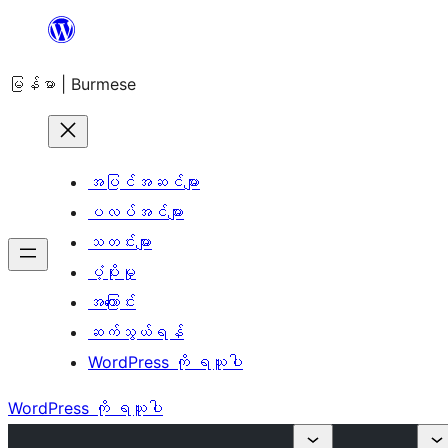
အကြောင်းအရာ
သို့
မြန်မာ | Burmese
ကျော်သွား
ရန်
အပြင်အဆင်များ
ပလပ်အင်များ
သတင်းများ
ပံ့ပိုးမှု
အကြောင်း
ဆက်သွယ်ရန်
WordPress ကို ရယူပါ
WordPress ကို ရယူပါ