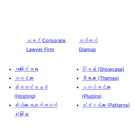
ယခင်
Corporate
ဆက်လုပ်
Lawyer Firm
Glamup
အကြောင်းအရာ
ပြခန်း (Showcase)
သတင်းများ
သီးမားများ (Themes)
ဟို့စတင်းစနစ်
ပလပ်အင်များ
(Hosting)
(Plugins)
ကိုယ်ရေးအချက်အလက်
ပုံစံငယ်များ (Patterns)
လုံခြုံမှု