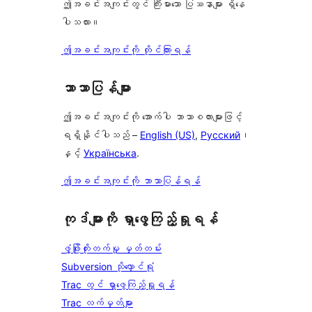
ဤအခင်းအကျင်းတွင် ကြီးမားသော ပြဿနာများ ရှိနေ
ပါသလား။
ဤအခင်းအကျင်းကို တိုင်ကြားရန်
ဘာသာပြန်များ
ဤအခင်းအကျင်းကို အောက်ပါ ဘာသာစကားများဖြင့်
ရရှိနိုင်ပါသည် –
English (US)
,
Русский
၊
နှင့်
Українська
.
ဤအခင်းအကျင်းကို ဘာသာပြန်ရန်
ကုဒ်များကို ရှာဖွေကြည့်ရှုရန်
ဖွံ့ဖြိုးတိုးတက်မှု မှတ်တမ်း
Subversion သိုလှောင်ရုံ
Trac တွင် ရှာဖွေကြည့်ရှုရန်
Trac လက်မှတ်များ