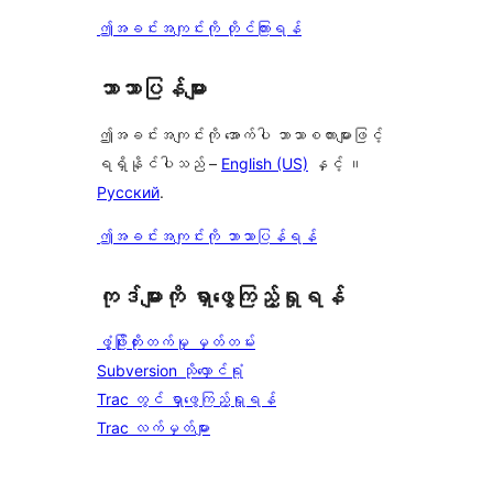
ဤအခင်းအကျင်းကို တိုင်ကြားရန်
ဘာသာပြန်များ
ဤအခင်းအကျင်းကို အောက်ပါ ဘာသာစကားများဖြင့်
ရရှိနိုင်ပါသည် –
English (US)
နှင့် ။
Русский
.
ဤအခင်းအကျင်းကို ဘာသာပြန်ရန်
ကုဒ်များကို ရှာဖွေကြည့်ရှုရန်
ဖွံ့ဖြိုးတိုးတက်မှု မှတ်တမ်း
Subversion သိုလှောင်ရုံ
Trac တွင် ရှာဖွေကြည့်ရှုရန်
Trac လက်မှတ်များ