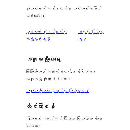
သုံးသပ်ချက် တစ်စုံတစ်ရာ တင်သွင်းထားခြင်း
မရှိသေးပါ။
သုံးသပ်
ကျွန်ုပ်၏ သုံးသပ်ချက်ကို
အားလုံးကို ကြည့်ရှု
ချက်
ထည့်သွင်းရန်
ရန်
အကူအညီပေးရေး
ပြောကြားလိုသည့် အချက်အလက်များ ရှိပါသလား။
အကူအညီ လိုအပ်ပါသလား။
အကူအညီပေးရေး ဖိုရမ်ကို ကြည့်ရှုရန်
တိုင်ကြားရန်
ဤအခင်းအကျင်းတွင် ကြီးမားသော ပြဿနာများ ရှိနေ
ပါသလား။