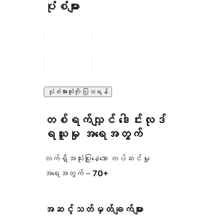
ပုံစံများ
ပုံစံအားလုံးကို ပြသရန်
တစ်ရက်လျှင် ဒေါင်းလုဒ်
ရယူမှု အရေအတွက်
လက်ရှိအသုံးပြုနေသော တပ်ဆင်မှု
အရေအတွက် –
70+
အဆင့်သတ်မှတ်ချက်များ