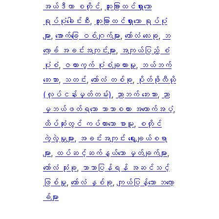
အယ်ဒီတာ စတိုင်
, 
ထူးခြားထင်ရှားသော
ရုပ်ပုံခေါင်းစီး
, 
ထူးခြားထင်ရှားသော ရုပ်ပုံ
များ
, 
အောက်ခြေ ဝစ်ဂျက်များ
, 
ကော်လံ လေးခု
, 
ဘ
လော့ခ် အခင်းအကျင်းများ
, 
အကျယ်ပြည့် စံ
ပုံစံ
, 
ဇယားကွက် ပုံစံချထားမှု
, 
ဘယ်ဘက်
ဘေးဘား
, 
သတင်း
, 
ကော်လံ တစ်ခု
, 
ပိုတ်ဖိုလီယို
(လုပ်ငန်းမှတ်တမ်း)
, 
ညာဘက် ဘေးဘား
, 
ညာ
မှဘယ်ဖတ်ရသော ဘာသာစကား အထောက်အပံ့
, 
ထိပ်ဆုံးတွင် ကပ်ထားသော စာမူ
, 
စတိုင်
ကွဲလွဲမှုများ
, 
အခင်းအကျင်း ရွေးချယ်စရာ
များ
, 
ထပ်ဆင့်ဆက်နွယ်သော မှတ်ချက်များ
, 
ကော်လံ သုံးခု
, 
ဘာသာပြန်ရန် အဆင်သင့်
ဖြစ်မှု
, 
ကော်လံ နှစ်ခု
, 
ကျယ်ပြန့်သော ဘလော့
ခ်များ