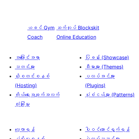
ယခင်
Gym
ဆက်လုပ်
Blockskit
Coach
Online Education
အကြောင်းအရာ
ပြခန်း (Showcase)
သတင်းများ
သီးမားများ (Themes)
ဟို့စတင်းစနစ်
ပလပ်အင်များ
(Hosting)
(Plugins)
ကိုယ်ရေးအချက်အလက်
ပုံစံငယ်များ (Patterns)
လုံခြုံမှု
လေ့လာရန်
ပါဝင်ဆောင်ရွက်ရန်
ပံ့ပိုးမှုစနစ်
ပွဲလမ်းသဘင်များ