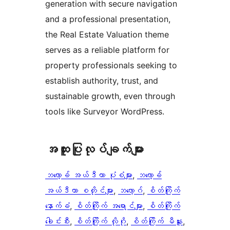
generation with secure navigation
and a professional presentation,
the Real Estate Valuation theme
serves as a reliable platform for
property professionals seeking to
establish authority, trust, and
sustainable growth, even through
tools like Surveyor WordPress.
အ​ထူး​ပြု​လုပ်​ချက်​များ
ဘလော့ခ် အယ်ဒီတာ ပုံစံများ
, 
ဘလော့ခ်
အယ်ဒီတာ စတိုင်များ
, 
ဘလော့ဂ်
, 
စိတ်ကြိုက်
နောက်ခံ
, 
စိတ်ကြိုက် အရောင်များ
, 
စိတ်ကြိုက်
ခေါင်းစီး
, 
စိတ်ကြိုက် လိုဂို
, 
စိတ်ကြိုက် မီနူး
, 