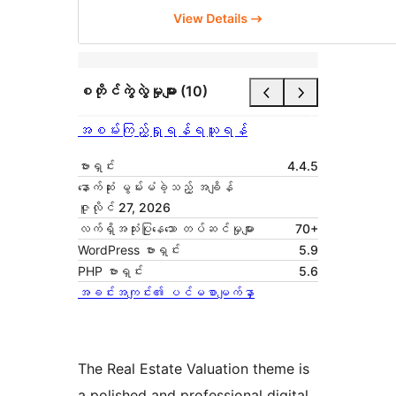
စတိုင်ကွဲလွဲမှုများ (10)
အစမ်းကြည့်ရှုရန်
ရယူရန်
ဗားရှင်း
4.4.5
နောက်ဆုံး မွမ်းမံခဲ့သည့် အချိန်
ဇူလိုင် 27, 2026
လက်ရှိအသုံးပြုနေသော တပ်ဆင်မှုများ
70+
WordPress ဗားရှင်း
5.9
PHP ဗားရှင်း
5.6
အခင်းအကျင်း၏ ပင်မစာမျက်နှာ
The Real Estate Valuation theme is
a polished and professional digital