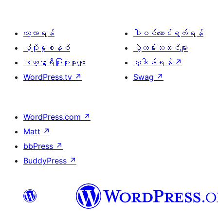
လေ့လာရန်
ပါဝင်ဆောင်ရွက်ရန်
ပံ့ပိုးမှုစနစ်
ပွဲလမ်းသဘင်များ
ဒဏ္ဍာရီပြုစုသူများ
လှူဒါန်းရန်
↗
WordPress.tv
↗
Swag
↗
WordPress.com
↗
Matt
↗
bbPress
↗
BuddyPress
↗