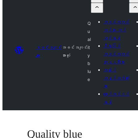
အခင်းအကျင်း
Q
တစ်ခု တင်
u
သွင်းရန်
al
စီးပွားဖြစ်
အခင်းအကျင်း
အခင်းအကျင်း
it
အခင်းအကျင်း
များ
အားလုံး
y
ကုမ္ပဏီများ
b
ကျွန်ုပ်
lu
အနှစ်သက်ဆုံး
e
များ
လော့ဂ်အင်ဝင်
ရန်
Quality blue