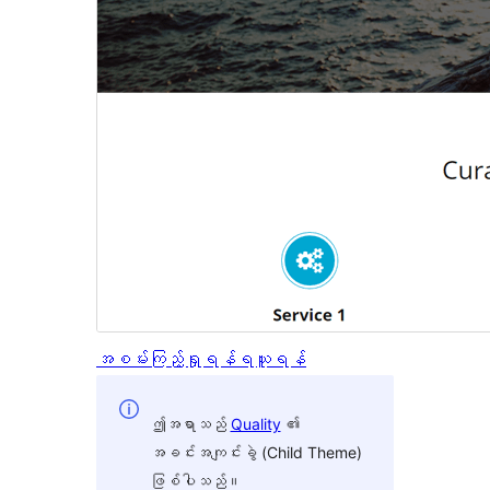
အစမ်းကြည့်ရှုရန်
ရယူရန်
ဤအရာသည်
Quality
၏
အခင်းအကျင်းခွဲ (Child Theme)
ဖြစ်ပါသည်။