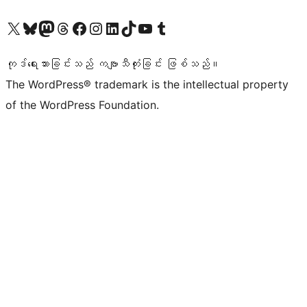
ကျွန်ုပ်တို့၏ X (ယခင် Twitter) အကောင့်သို့ သွားရောက်ကြည့်ရှုပါ
ကျွန်ုပ်တို့၏ Bluesky အကောင့်သို့ ဝင်ရောက်ကြည့်ရှုရန်
ကျွန်ုပ်တို့၏ Mastodon အကောင့်သို့ သွားရောက်ကြည့်ရှုပါ
ကျွန်ုပ်တို့၏ Threads အကောင့်သို့ ဝင်ရောက်ကြည့်ရှုရန်
ကျွန်ုပ်တို့၏ Facebook စာမျက်နှာသို့ သွားရောက်ကြည့်ရှုပါ
ကျွန်ုပ်တို့၏ Instagram အကောင့်သို့ သွားရောက်ကြည့်ရှုပါ
ကျွန်ုပ်တို့၏ LinkedIn အကောင့်သို့ သွားရောက်ကြည့်ရှုပါ
ကျွန်ုပ်တို့၏ TikTok အကောင့်သို့ ဝင်ရောက်ကြည့်ရှုရန်
ကျွန်ုပ်တို့၏ YouTube ချန်နယ်သို့ သွားရောက်ကြည့်ရှုပါ
ကျွန်ုပ်တို့၏ Tumblr အကောင့်သို့ ဝင်ရောက်ကြည့်ရှုရန်
ကုဒ်ရေးသားခြင်းသည် ကဗျာသီကုံးခြင်း ဖြစ်သည်။
The WordPress® trademark is the intellectual property
of the WordPress Foundation.