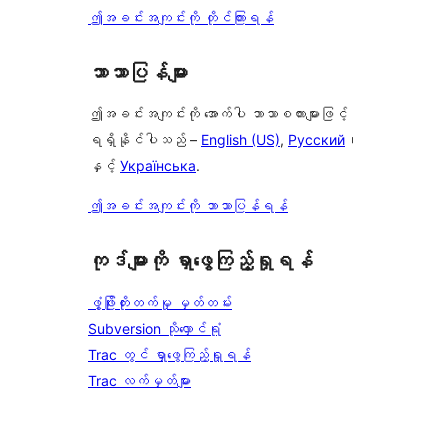
ဤအခင်းအကျင်းကို တိုင်ကြားရန်
ဘာသာပြန်များ
ဤအခင်းအကျင်းကို အောက်ပါ ဘာသာစကားများဖြင့်
ရရှိနိုင်ပါသည် –
English (US)
,
Русский
၊
နှင့်
Українська
.
ဤအခင်းအကျင်းကို ဘာသာပြန်ရန်
ကုဒ်များကို ရှာဖွေကြည့်ရှုရန်
ဖွံ့ဖြိုးတိုးတက်မှု မှတ်တမ်း
Subversion သိုလှောင်ရုံ
Trac တွင် ရှာဖွေကြည့်ရှုရန်
Trac လက်မှတ်များ