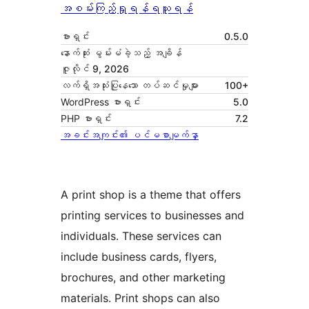
အစမ်းကြည့်ရှုရန်
ရယူရန်
ဗားရှင်း
0.5.0
နောက်ဆုံး မွမ်းမံခဲ့သည့် အချိန်
ဇူလိုင် 9, 2026
လက်ရှိအသုံးပြုနေသော တပ်ဆင်မှုများ
100+
WordPress ဗားရှင်း
5.0
PHP ဗားရှင်း
7.2
အခင်းအကျင်း၏ ပင်မစာမျက်နှာ
A print shop is a theme that offers
printing services to businesses and
individuals. These services can
include business cards, flyers,
brochures, and other marketing
materials. Print shops can also