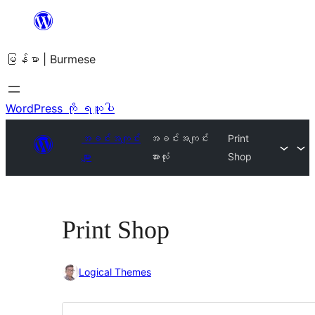
အကြောင်းအရာ
သို့
မြန်မာ | Burmese
ကျော်သွား
ရန်
WordPress ကို ရယူပါ
အခင်းအကျင်း
အခင်းအကျင်း
Print
များ
အားလုံး
Shop
Print Shop
Logical Themes