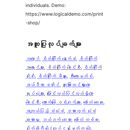
individuals. Demo:
https://www.logicaldemo.com/print
-shop/
အ​ထူး​ပြု​လုပ်​ချက်​များ
ဘလော့ဂ်
, 
စိတ်ကြိုက် နောက်ခံ
, 
စိတ်ကြိုက်
အရောင်များ
, 
စိတ်ကြိုက် ခေါင်းစီး
, 
စိတ်ကြိုက်
လိုဂို
, 
စိတ်ကြိုက် မီနူး
, 
အီးကောမတ်စ်
, 
အယ်ဒီတာ စတိုင်
, 
ထူးခြားထင်ရှားသော
ရုပ်ပုံများ
, 
ပြောင်းလွယ်ပြင်လွယ်ရှိသော
ခေါင်းစီး
, 
အောက်ခြေ ဝစ်ဂျက်များ
, 
ကော်လံ လေးခု
, 
အကျယ်ပြည့် စံပုံစံ
, 
ဇယားကွက် ပုံစံ
ချထားမှု
, 
ဘယ်ဘက် ဘေးဘား
, 
ကော်လံ တစ်ခု
, 
ပိုတ်ဖိုလီယို (လုပ်ငန်းမှတ်တမ်း)
, 