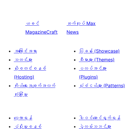
ယခင်
ဆက်လုပ်
Max
MagazineCraft
News
အကြောင်းအရာ
ပြခန်း (Showcase)
သတင်းများ
သီးမားများ (Themes)
ဟို့စတင်းစနစ်
ပလပ်အင်များ
(Hosting)
(Plugins)
ကိုယ်ရေးအချက်အလက်
ပုံစံငယ်များ (Patterns)
လုံခြုံမှု
လေ့လာရန်
ပါဝင်ဆောင်ရွက်ရန်
ပံ့ပိုးမှုစနစ်
ပွဲလမ်းသဘင်များ