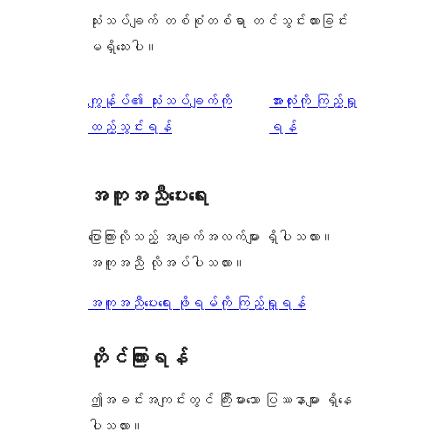
သုံးသပ်ချက် တစ်စုံတစ်ရာ တင်သွင်းထားခြင်း
မရှိသေးပါ။
သုံးသပ်
ကျွန်ုပ်၏ သုံးသပ်ချက်ကို
အားလုံးကို ကြည့်ရှု
ချက်
ထည့်သွင်းရန်
ရန်
အကူအညီပေးရေး
ပြောကြားလိုသည့် အချက်အလက်များ ရှိပါသလား။
အကူအညီ လိုအပ်ပါသလား။
အကူအညီပေးရေး ဖိုရမ်ကို ကြည့်ရှုရန်
တိုင်ကြားရန်
ဤအခင်းအကျင်းတွင် ကြီးမားသော ပြဿနာများ ရှိနေ
ပါသလား။