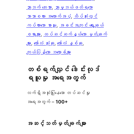
ညာဘက် ဘေးဘား
, 
ညာမှဘယ်ဖတ်ရသော
ဘာသာစကား အထောက်အပံ့
, 
ထိပ်ဆုံးတွင်
ကပ်ထားသော စာမူ
, 
အခင်းအကျင်း ရွေးချယ်
စရာများ
, 
ထပ်ဆင့်ဆက်နွယ်သော မှတ်ချက်
များ
, 
ကော်လံ သုံးခု
, 
ကော်လံ နှစ်ခု
, 
ကျယ်ပြန့်သော ဘလော့ခ်များ
တစ်ရက်လျှင် ဒေါင်းလုဒ်
ရယူမှု အရေအတွက်
လက်ရှိအသုံးပြုနေသော တပ်ဆင်မှု
အရေအတွက် –
100+
အဆင့်သတ်မှတ်ချက်များ