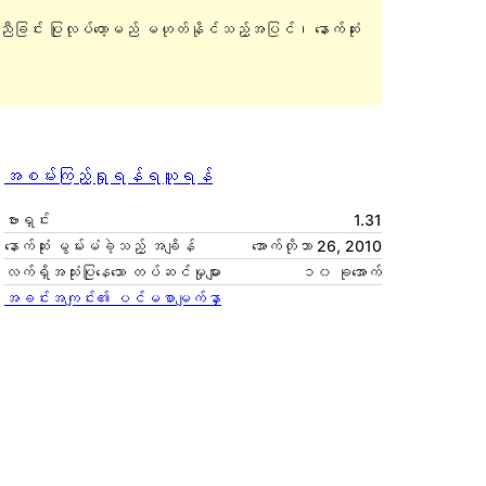
ူညီခြင်း ပြုလုပ်တော့မည် မဟုတ်နိုင်သည့်အပြင်၊ နောက်ဆုံး
အစမ်းကြည့်ရှုရန်
ရယူရန်
ဗားရှင်း
1.31
နောက်ဆုံး မွမ်းမံခဲ့သည့် အချိန်
အောက်တိုဘာ 26, 2010
လက်ရှိအသုံးပြုနေသော တပ်ဆင်မှုများ
၁၀ ခုအောက်
အခင်းအကျင်း၏ ပင်မစာမျက်နှာ