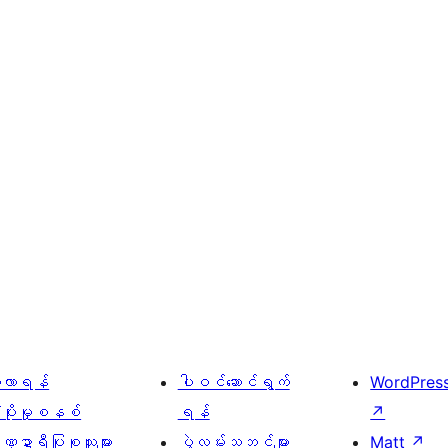
ေ့လာရန်
ပါဝင်ဆောင်ရွက်
WordPres
့ပိုးမှုစနစ်
ရန်
↗
္ဍာရီပြုစုသူများ
ပွဲလမ်းသဘင်များ
Matt
↗