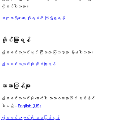
လိုအပ်ပါသလား။
အကူအညီပေးရေး ဖိုရမ်ကို ကြည့်ရှုရန်
တိုင်ကြားရန်
ဤအခင်းအကျင်းတွင် ကြီးမားသော ပြဿနာများ ရှိနေပါသလား။
ဤအခင်းအကျင်းကို တိုင်ကြားရန်
ဘာသာပြန်များ
ဤအခင်းအကျင်းကို အောက်ပါ ဘာသာစကားများဖြင့် ရရှိနိုင်
ပါသည် –
English (US)
.
ဤအခင်းအကျင်းကို ဘာသာပြန်ရန်