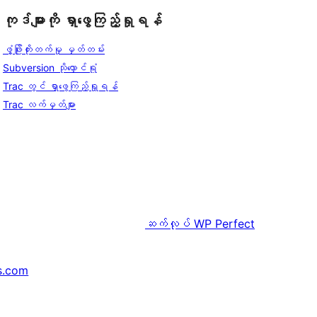
ကုဒ်များကို ရှာဖွေကြည့်ရှုရန်
ဖွံ့ဖြိုးတိုးတက်မှု မှတ်တမ်း
Subversion သိုလှောင်ရုံ
Trac တွင် ရှာဖွေကြည့်ရှုရန်
Trac လက်မှတ်များ
ဆက်လုပ်
WP Perfect
s.com