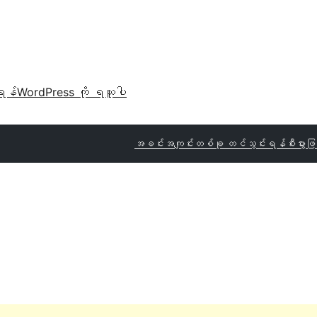
ရန်
WordPress ကို ရယူပါ
အခင်းအကျင်းတစ်ခု တင်သွင်းရန်
စီးပွား