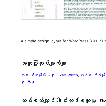
A simple design layout for WordPress 3.0+. Su
အ​ထူး​ပြု​လုပ်​ချက်​များ
အြပာ
, 
စိတ်ကြိုက် မီနူး
, 
Fixed Width
, 
အစိမ်း
, 
ထိပ်ဆုံ
ခု
, 
အြဖူ
တစ်ရက်လျှင် ဒေါင်းလုဒ်ရယူမှု အ