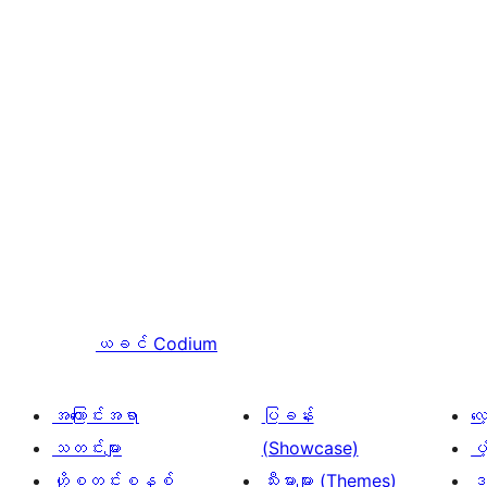
ယခင်
Codium
အကြောင်းအရာ
ပြခန်း
လ
သတင်းများ
(Showcase)
ပံ
ဟို့စတင်းစနစ်
သီးမားများ (Themes)
ဒဏ