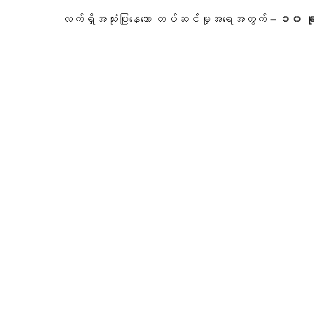
လက်ရှိအသုံးပြုနေသော တပ်ဆင်မှုအရေအတွက် –
၁၀ ခု