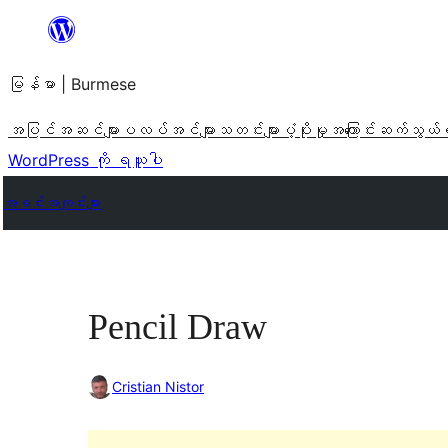
အကြောင်းအရာ
သို့
မြန်မာ | Burmese
ကျော်သွား
ရန်
အပြင်အဆင်များ
ပလပ်အင်များ
သတင်းများ
ပံ့ပိုးမှု
အကြောင်း
ဆက်သွယ်
WordPress ကို ရယူပါ
အခင်းအကျင်းများ
Pencil Draw
Cristian Nistor