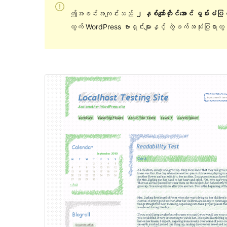
ဤအခင်းအကျင်းသည်
၂ နှစ်ကျော်တိုင်အောင် မွမ်းမံပ
ထွက် WordPress ဗားရှင်းများနှင့် တွဲဖက်အသုံးပြုရာ