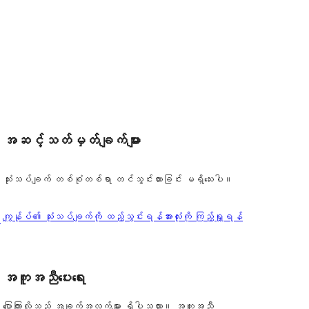
အဆင့်သတ်မှတ်ချက်များ
သုံးသပ်ချက် တစ်စုံတစ်ရာ တင်သွင်းထားခြင်း မရှိသေးပါ။
သုံးသပ်
ကျွန်ုပ်၏ သုံးသပ်ချက်ကို ထည့်သွင်းရန်
အားလုံးကို ကြည့်ရှုရန်
်
ချက်
အကူအညီပေးရေး
ပြောကြားလိုသည့် အချက်အလက်များ ရှိပါသလား။ အကူအညီ