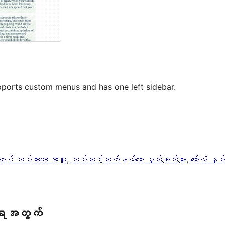
pports custom menus and has one left sidebar.
းတွင် ကပ်ထားသော စာမူ
, 
ထပ်ဆင့်ဆက်နွယ်သော မှတ်ချက်များ
, 
ကော်လံ နှစ
ရေအတွက်