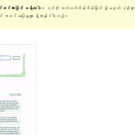
ြင်ဆင်ထားခြင်း မရှိသေးပါ
။ ၎င်းကို ဆက်လက်ထိန်းသိမ်းခြင်း သို့မဟုတ် ပံ့ပိုးက
တွင် အဆင်မပြေမှုများ ရှိလာနိုင်ပါသည်။