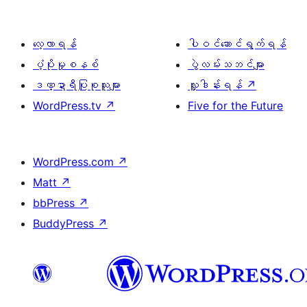
လေ့လာရန်
ပါဝင်ဆောင်ရွက်ရန်
ပံ့ပိုးမှုစနစ်
ပွဲလမ်းသဘင်များ
ဒဏ္ဍာရီပြုစုသူများ
လှူဒါန်းရန်
↗
WordPress.tv
↗
Five for the Future
WordPress.com
↗
Matt
↗
bbPress
↗
BuddyPress
↗