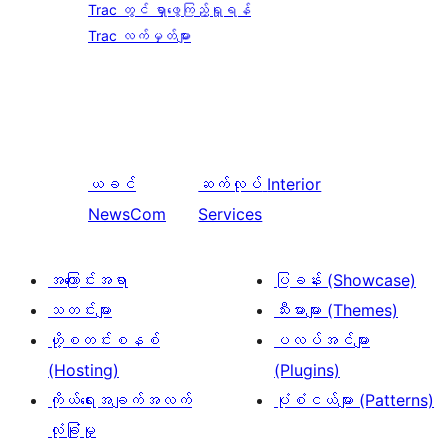
Trac တွင် ရှာဖွေကြည့်ရှုရန်
Trac လက်မှတ်များ
ယခင်
ဆက်လုပ်
Interior
NewsCom
Services
အကြောင်းအရာ
ပြခန်း (Showcase)
သတင်းများ
သီးမားများ (Themes)
ဟို့စတင်းစနစ်
ပလပ်အင်များ
(Hosting)
(Plugins)
ကိုယ်ရေးအချက်အလက်
ပုံစံငယ်များ (Patterns)
လုံခြုံမှု