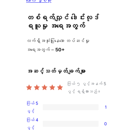
ကော်လံ နှစ်ခု
တစ်ရက်လျှင် ဒေါင်းလုဒ်
ရယူမှု အရေအတွက်
လက်ရှိအသုံးပြုနေသော တပ်ဆင်မှု
အရေအတွက် –
50+
အဆင့်သတ်မှတ်ချက်များ
ကြယ် ၅ ပွင့်အနက်
5
ပွင့် ရရှိထားသည်။
ကြယ် 5
1
ကြယ်
ပွင့်
5
ကြယ် 4
0
ပွင့်
ကြယ်
ပွင့်