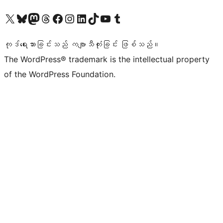
ကျွန်ုပ်တို့၏ X (ယခင် Twitter) အကောင့်သို့ သွားရောက်ကြည့်ရှုပါ
ကျွန်ုပ်တို့၏ Bluesky အကောင့်သို့ ဝင်ရောက်ကြည့်ရှုရန်
ကျွန်ုပ်တို့၏ Mastodon အကောင့်သို့ သွားရောက်ကြည့်ရှုပါ
ကျွန်ုပ်တို့၏ Threads အကောင့်သို့ ဝင်ရောက်ကြည့်ရှုရန်
ကျွန်ုပ်တို့၏ Facebook စာမျက်နှာသို့ သွားရောက်ကြည့်ရှုပါ
ကျွန်ုပ်တို့၏ Instagram အကောင့်သို့ သွားရောက်ကြည့်ရှုပါ
ကျွန်ုပ်တို့၏ LinkedIn အကောင့်သို့ သွားရောက်ကြည့်ရှုပါ
ကျွန်ုပ်တို့၏ TikTok အကောင့်သို့ ဝင်ရောက်ကြည့်ရှုရန်
ကျွန်ုပ်တို့၏ YouTube ချန်နယ်သို့ သွားရောက်ကြည့်ရှုပါ
ကျွန်ုပ်တို့၏ Tumblr အကောင့်သို့ ဝင်ရောက်ကြည့်ရှုရန်
ကုဒ်ရေးသားခြင်းသည် ကဗျာသီကုံးခြင်း ဖြစ်သည်။
The WordPress® trademark is the intellectual property
of the WordPress Foundation.