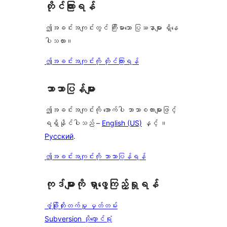
တိုင်ကြားရန်
ဤအခင်းအကျင်းတွင် ကြီးမားသော ပြဿနာများ ရှိနေ
ပါသလား။
ဤအခင်းအကျင်းကို တိုင်ကြားရန်
ဘာသာပြန်များ
ဤအခင်းအကျင်းကို အောက်ပါ ဘာသာစကားများဖြင့်
ရရှိနိုင်ပါသည် –
English (US)
နှင့် ။
Русский
.
ဤအခင်းအကျင်းကို ဘာသာပြန်ရန်
ကုဒ်များကို ရှာဖွေကြည့်ရှုရန်
ဖွံ့ဖြိုးတိုးတက်မှု မှတ်တမ်း
Subversion သိုလှောင်ရုံ