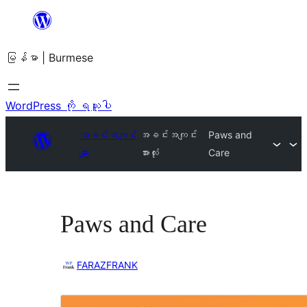
အကြောင်းအရာ
သို့
မြန်မာ | Burmese
ကျော်သွား
ရန်
WordPress ကို ရယူပါ
အခင်းအကျင်း
အခင်းအကျင်း
Paws and
များ
အားလုံး
Care
Paws and Care
FARAZFRANK