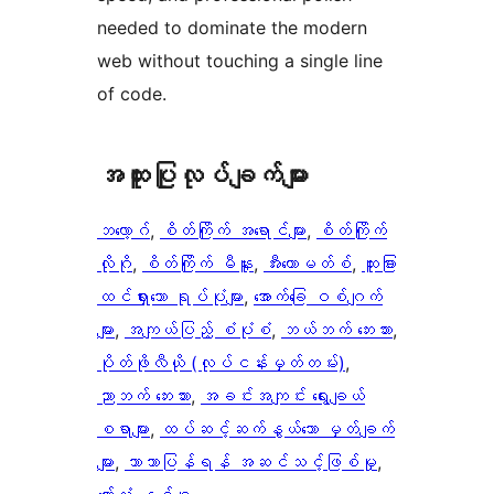
needed to dominate the modern
web without touching a single line
of code.
အ​ထူး​ပြု​လုပ်​ချက်​များ
ဘလော့ဂ်
, 
စိတ်ကြိုက် အရောင်များ
, 
စိတ်ကြိုက်
လိုဂို
, 
စိတ်ကြိုက် မီနူး
, 
အီးကောမတ်စ်
, 
ထူးခြား
ထင်ရှားသော ရုပ်ပုံများ
, 
အောက်ခြေ ဝစ်ဂျက်
များ
, 
အကျယ်ပြည့် စံပုံစံ
, 
ဘယ်ဘက် ဘေးဘား
, 
ပိုတ်ဖိုလီယို (လုပ်ငန်းမှတ်တမ်း)
, 
ညာဘက် ဘေးဘား
, 
အခင်းအကျင်း ရွေးချယ်
စရာများ
, 
ထပ်ဆင့်ဆက်နွယ်သော မှတ်ချက်
များ
, 
ဘာသာပြန်ရန် အဆင်သင့်ဖြစ်မှု
, 