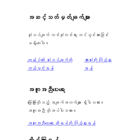
အဆင့်သတ်မှတ်ချက်များ
သုံးသပ်ချက် တစ်စုံတစ်ရာ တင်သွင်းထားခြင်း
မရှိသေးပါ။
သုံးသပ်
ကျွန်ုပ်၏ သုံးသပ်ချက်ကို
အားလုံးကို ကြည့်ရှု
ချက်
ထည့်သွင်းရန်
ရန်
အကူအညီပေးရေး
ပြောကြားလိုသည့် အချက်အလက်များ ရှိပါသလား။
အကူအညီ လိုအပ်ပါသလား။
အကူအညီပေးရေး ဖိုရမ်ကို ကြည့်ရှုရန်