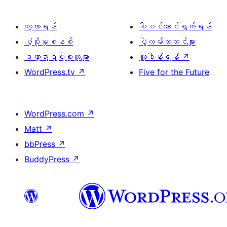
လေ့လာရန်
ပါဝင်ဆောင်ရွက်ရန်
ပံ့ပိုးမှုစနစ်
ပွဲလမ်းသဘင်များ
ဒဏ္ဍာရီပြုစုသူများ
လှူဒါန်းရန်
↗
WordPress.tv
↗
Five for the Future
WordPress.com
↗
Matt
↗
bbPress
↗
BuddyPress
↗