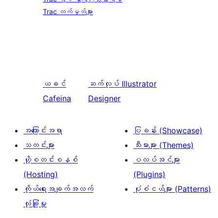
Trac လက်မှတ်များ
ယခင်
ဆက်လုပ်
Illustrator
Cafeina
Designer
အကြောင်းအရာ
ပြခန်း (Showcase)
သတင်းများ
သီးမားများ (Themes)
ဟို့စတင်းစနစ်
ပလပ်အင်များ
(Hosting)
(Plugins)
ကိုယ်ရေးအချက်အလက်
ပုံစံငယ်များ (Patterns)
လုံခြုံမှု