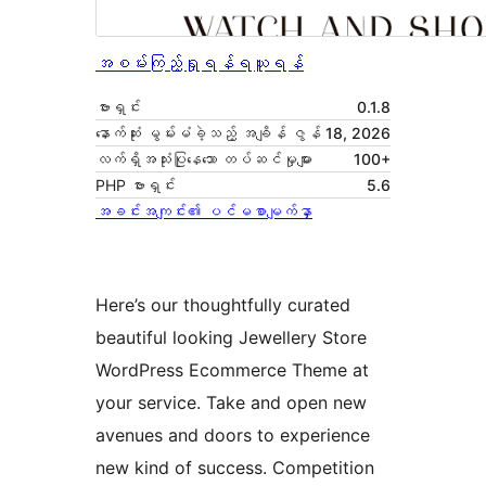
အစမ်းကြည့်ရှုရန်
ရယူရန်
ဗားရှင်း
0.1.8
နောက်ဆုံး မွမ်းမံခဲ့သည့် အချိန်
ဇွန် 18, 2026
လက်ရှိအသုံးပြုနေသော တပ်ဆင်မှုများ
100+
PHP ဗားရှင်း
5.6
အခင်းအကျင်း၏ ပင်မစာမျက်နှာ
Here’s our thoughtfully curated
beautiful looking Jewellery Store
WordPress Ecommerce Theme at
your service. Take and open new
avenues and doors to experience
new kind of success. Competition