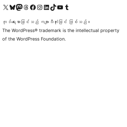
ကျွန်ုပ်တို့၏ X (ယခင် Twitter) အကောင့်သို့ သွားရောက်ကြည့်ရှုပါ
ကျွန်ုပ်တို့၏ Bluesky အကောင့်သို့ ဝင်ရောက်ကြည့်ရှုရန်
ကျွန်ုပ်တို့၏ Mastodon အကောင့်သို့ သွားရောက်ကြည့်ရှုပါ
ကျွန်ုပ်တို့၏ Threads အကောင့်သို့ ဝင်ရောက်ကြည့်ရှုရန်
ကျွန်ုပ်တို့၏ Facebook စာမျက်နှာသို့ သွားရောက်ကြည့်ရှုပါ
ကျွန်ုပ်တို့၏ Instagram အကောင့်သို့ သွားရောက်ကြည့်ရှုပါ
ကျွန်ုပ်တို့၏ LinkedIn အကောင့်သို့ သွားရောက်ကြည့်ရှုပါ
ကျွန်ုပ်တို့၏ TikTok အကောင့်သို့ ဝင်ရောက်ကြည့်ရှုရန်
ကျွန်ုပ်တို့၏ YouTube ချန်နယ်သို့ သွားရောက်ကြည့်ရှုပါ
ကျွန်ုပ်တို့၏ Tumblr အကောင့်သို့ ဝင်ရောက်ကြည့်ရှုရန်
ကုဒ်ရေးသားခြင်းသည် ကဗျာသီကုံးခြင်း ဖြစ်သည်။
The WordPress® trademark is the intellectual property
of the WordPress Foundation.