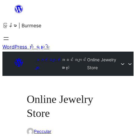
အကြောင်းအရာ
သို့
မြန်မာ | Burmese
ကျော်သွား
ရန်
WordPress ကို ရယူပါ
အခင်းအကျင်း
အခင်းအကျင်း
Online Jewelry
များ
အားလုံး
Store
Online Jewelry
Store
Peccular