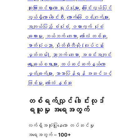
ထူးခြားထင်ရှားသော ရုပ်ပုံများ
, 
ပြောင်းလွယ်ပြင်
လွယ်ရှိသော ခေါင်းစီး
, 
အောက်ခြေ ဝစ်ဂျက်များ
, 
အကျယ်ပြည့် စံပုံစံ
, 
ဇယားကွက် ပုံစံ
ချထားမှု
, 
ဘယ်ဘက် ဘေးဘား
, 
ကော်လံ တစ်ခု
, 
ဓာတ်ပုံပညာ
, 
ပိုတ်ဖိုလီယို (လုပ်ငန်း
မှတ်တမ်း)
, 
ညာဘက် ဘေးဘား
, 
အခင်းအကျင်း
ရွေးချယ်စရာများ
, 
ထပ်ဆင့်ဆက်နွယ်သော
မှတ်ချက်များ
, 
ဘာသာပြန်ရန် အဆင်သင့်
ဖြစ်မှု
, 
ကော်လံ နှစ်ခု
တစ်ရက်လျှင် ဒေါင်းလုဒ်
ရယူမှု အရေအတွက်
လက်ရှိအသုံးပြုနေသော တပ်ဆင်မှု
အရေအတွက် –
100+