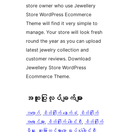
store owner who use Jewellery
Store WordPress Ecommerce
Theme will find it very simple to
manage. Your store will look fresh
round the year as you can upload
latest jewelry collection and
customer reviews. Download
Jewellery Store WordPress
Ecommerce Theme.
အ​ထူး​ပြု​လုပ်​ချက်​များ
ဘလော့ဂ်
, 
စိတ်ကြိုက် နောက်ခံ
, 
စိတ်ကြိုက်
အရောင်များ
, 
စိတ်ကြိုက် ခေါင်းစီး
, 
စိတ်ကြိုက်
မီနူး
, 
ထူးခြားထင်ရှားသော ရုပ်ပုံခေါင်းစီး
, 