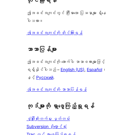
တိုင်ကြားရန်
ဤအခင်းအကျင်းတွင် ကြီးမားသော ပြဿနာများ ရှိနေ
ပါသလား။
ဤအခင်းအကျင်းကို တိုင်ကြားရန်
ဘာသာပြန်များ
ဤအခင်းအကျင်းကို အောက်ပါ ဘာသာစကားများဖြင့်
ရရှိနိုင်ပါသည် –
English (US)
,
Español
၊
နှင့်
Русский
.
ဤအခင်းအကျင်းကို ဘာသာပြန်ရန်
ကုဒ်များကို ရှာဖွေကြည့်ရှုရန်
ဖွံ့ဖြိုးတိုးတက်မှု မှတ်တမ်း
Subversion သိုလှောင်ရုံ
Trac တွင် ရှာဖွေကြည့်ရှုရန်