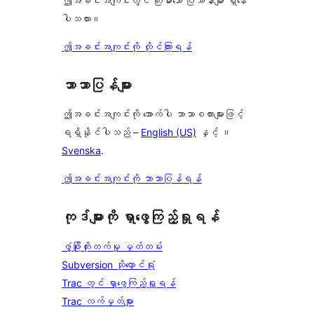
ဤအခင်းအကျင်းတွင် ကြီးမားသော ပြဿနာများ ရှိနေ
ပါသလား။
ဤအခင်းအကျင်းကို တိုင်ကြားရန်
ဘာသာပြန်များ
ဤအခင်းအကျင်းကို အောက်ပါ ဘာသာစကားများဖြင့်
ရရှိနိုင်ပါသည် –
English (US)
နှင့် ။
Svenska
.
ဤအခင်းအကျင်းကို ဘာသာပြန်ရန်
ကုဒ်များကို ရှာဖွေကြည့်ရှုရန်
ဖွံ့ဖြိုးတိုးတက်မှု မှတ်တမ်း
Subversion သိုလှောင်ရုံ
Trac တွင် ရှာဖွေကြည့်ရှုရန်
Trac လက်မှတ်များ