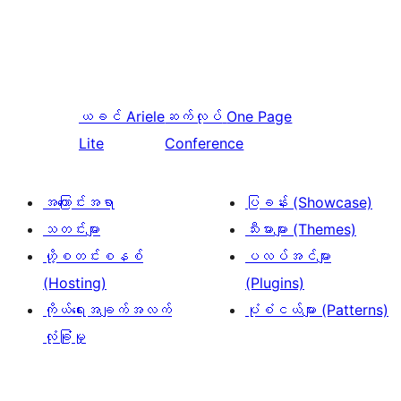
ယခင်
Ariele
ဆက်လုပ်
One Page
Lite
Conference
အကြောင်းအရာ
ပြခန်း (Showcase)
သတင်းများ
သီးမားများ (Themes)
ဟို့စတင်းစနစ်
ပလပ်အင်များ
(Hosting)
(Plugins)
ကိုယ်ရေးအချက်အလက်
ပုံစံငယ်များ (Patterns)
လုံခြုံမှု