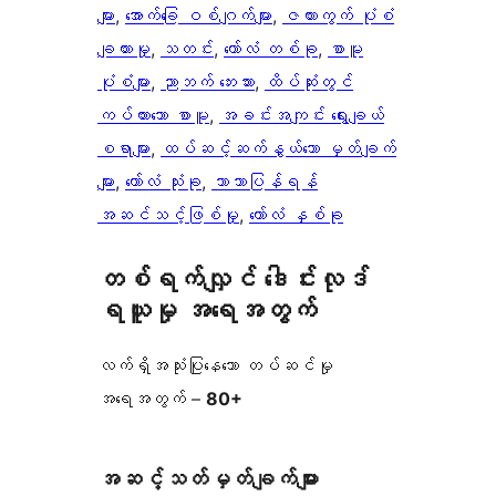
များ
, 
အောက်ခြေ ဝစ်ဂျက်များ
, 
ဇယားကွက် ပုံစံ
ချထားမှု
, 
သတင်း
, 
ကော်လံ တစ်ခု
, 
စာမူ
ပုံစံများ
, 
ညာဘက် ဘေးဘား
, 
ထိပ်ဆုံးတွင်
ကပ်ထားသော စာမူ
, 
အခင်းအကျင်း ရွေးချယ်
စရာများ
, 
ထပ်ဆင့်ဆက်နွယ်သော မှတ်ချက်
များ
, 
ကော်လံ သုံးခု
, 
ဘာသာပြန်ရန်
အဆင်သင့်ဖြစ်မှု
, 
ကော်လံ နှစ်ခု
တစ်ရက်လျှင် ဒေါင်းလုဒ်
ရယူမှု အရေအတွက်
လက်ရှိအသုံးပြုနေသော တပ်ဆင်မှု
အရေအတွက် –
80+
အဆင့်သတ်မှတ်ချက်များ