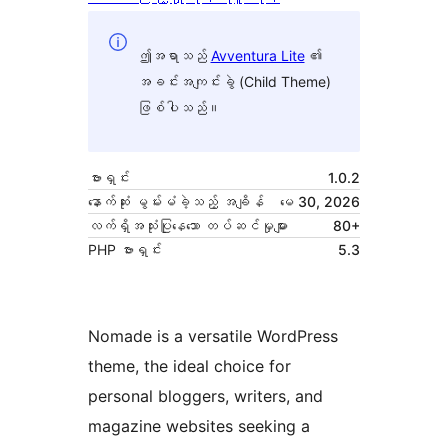
ဤအရာသည်
Avventura Lite
၏
အခင်းအကျင်းခွဲ (Child Theme)
ဖြစ်ပါသည်။
ဗားရှင်း
1.0.2
နောက်ဆုံး မွမ်းမံခဲ့သည့် အချိန်
မေ 30, 2026
လက်ရှိအသုံးပြုနေသော တပ်ဆင်မှုများ
80+
PHP ဗားရှင်း
5.3
Nomade is a versatile WordPress
theme, the ideal choice for
personal bloggers, writers, and
magazine websites seeking a