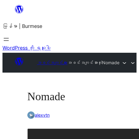
အကြောင်းအရာ
သို့
မြန်မာ | Burmese
ကျော်သွား
ရန်
WordPress ကို ရယူပါ
အခင်းအကျင်းများ
အခင်းအကျင်းအားလုံး
Nomade
Nomade
alexvtn