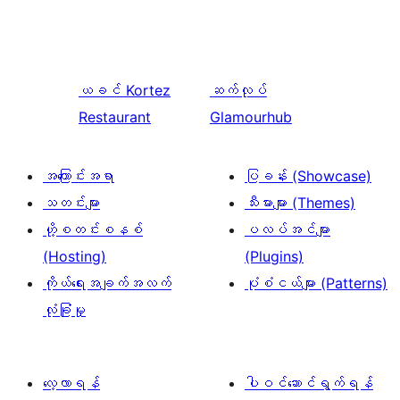
ယခင်
Kortez
ဆက်လုပ်
Restaurant
Glamourhub
အကြောင်းအရာ
ပြခန်း (Showcase)
သတင်းများ
သီးမားများ (Themes)
ဟို့စတင်းစနစ်
ပလပ်အင်များ
(Hosting)
(Plugins)
ကိုယ်ရေးအချက်အလက်
ပုံစံငယ်များ (Patterns)
လုံခြုံမှု
လေ့လာရန်
ပါဝင်ဆောင်ရွက်ရန်