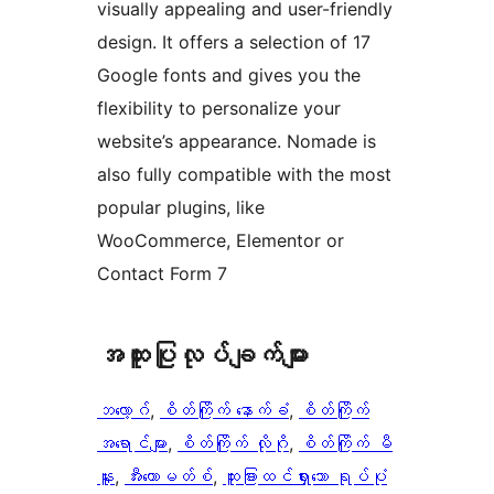
visually appealing and user-friendly
design. It offers a selection of 17
Google fonts and gives you the
flexibility to personalize your
website’s appearance. Nomade is
also fully compatible with the most
popular plugins, like
WooCommerce, Elementor or
Contact Form 7
အ​ထူး​ပြု​လုပ်​ချက်​များ
ဘလော့ဂ်
, 
စိတ်ကြိုက် နောက်ခံ
, 
စိတ်ကြိုက်
အရောင်များ
, 
စိတ်ကြိုက် လိုဂို
, 
စိတ်ကြိုက် မီ
နူး
, 
အီးကောမတ်စ်
, 
ထူးခြားထင်ရှားသော ရုပ်ပုံ