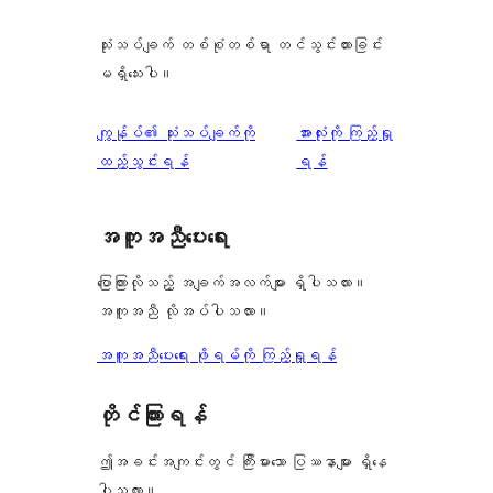
သုံးသပ်ချက် တစ်စုံတစ်ရာ တင်သွင်းထားခြင်း
မရှိသေးပါ။
သုံးသပ်
ကျွန်ုပ်၏ သုံးသပ်ချက်ကို
အားလုံးကို ကြည့်ရှု
ချက်
ထည့်သွင်းရန်
ရန်
အကူအညီပေးရေး
ပြောကြားလိုသည့် အချက်အလက်များ ရှိပါသလား။
အကူအညီ လိုအပ်ပါသလား။
အကူအညီပေးရေး ဖိုရမ်ကို ကြည့်ရှုရန်
တိုင်ကြားရန်
ဤအခင်းအကျင်းတွင် ကြီးမားသော ပြဿနာများ ရှိနေ
ပါသလား။