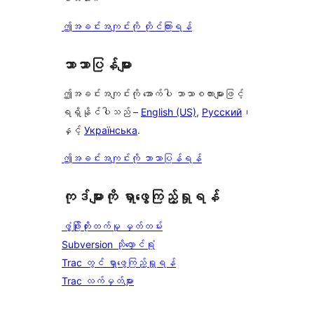
ဤအခင်းအကျင်းကို တိုင်ကြားရန်
ဘာသာပြန်များ
ဤအခင်းအကျင်းကို အောက်ပါ ဘာသာစကားများဖြင့်
ရရှိနိုင်ပါသည် –
English (US)
,
Русский
၊
နှင့်
Українська
.
ဤအခင်းအကျင်းကို ဘာသာပြန်ရန်
ကုဒ်များကို ရှာဖွေကြည့်ရှုရန်
ဖွံ့ဖြိုးတိုးတက်မှု မှတ်တမ်း
Subversion သိုလှောင်ရုံ
Trac တွင် ရှာဖွေကြည့်ရှုရန်
Trac လက်မှတ်များ