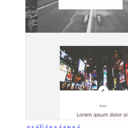
အစမ်းကြည့်ရှုရန်
ရယူရန်