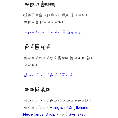
အကူအညီပေးရေး
ပြောကြားလိုသည့် အချက်အလက်များ ရှိပါသလား။
အကူအညီ လိုအပ်ပါသလား။
အကူအညီပေးရေး ဖိုရမ်ကို ကြည့်ရှုရန်
တိုင်ကြားရန်
ဤအခင်းအကျင်းတွင် ကြီးမားသော ပြဿနာများ ရှိနေ
ပါသလား။
ဤအခင်းအကျင်းကို တိုင်ကြားရန်
ဘာသာပြန်များ
ဤအခင်းအကျင်းကို အောက်ပါ ဘာသာစကားများဖြင့်
ရရှိနိုင်ပါသည် –
English (US)
,
Italiano
,
Nederlands
,
Shqip
၊ နှင့်
Svenska
.