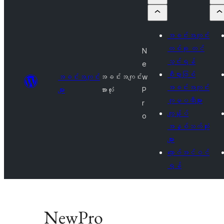
အခင်းအကျင်း
တစ်ခု တင်
N
သွင်းရန်
e
စီးပွားဖြစ်
အခင်းအကျင်း
အခင်းအကျင်း
w
အခင်းအကျင်း
များ
အားလုံး
P
ကုမ္ပဏီများ
r
ကျွန်ုပ်
o
အနှစ်သက်ဆုံး
များ
လော့ဂ်အင်ဝင်
ရန်
NewPro