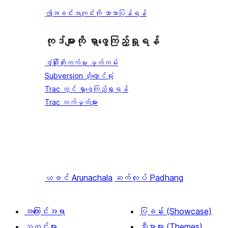
ဤအခင်းအကျင်းကို ဘာသာပြန်ရန်
ကုဒ်များကို ရှာဖွေကြည့်ရှုရန်
ဖွံ့ဖြိုးတိုးတက်မှု မှတ်တမ်း
Subversion သိုလှောင်ရုံ
Trac တွင် ရှာဖွေကြည့်ရှုရန်
Trac လက်မှတ်များ
ယခင်
Arunachala
ဆက်လုပ်
Padhang
အကြောင်းအရာ
ပြခန်း (Showcase)
သတင်းများ
သီးမားများ (Themes)