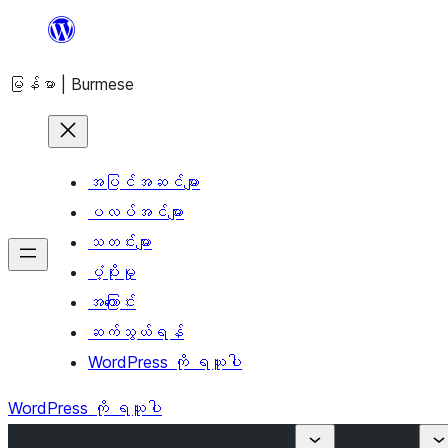
အကြောင်းအရာ
သို့
မြန်မာ | Burmese
ကျော်သွား
ရန်
အပြင်အဆင်များ
ပလပ်အင်များ
သတင်းများ
ပံ့ပိုးမှု
အကြောင်း
ဆက်သွယ်ရန်
WordPress ကို ရယူပါ
WordPress ကို ရယူပါ