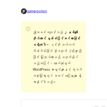
gamerpotion
ဤအခင်းအကျင်းသည်
၂ နှစ်ကျော်
တိုင်အောင် မွမ်းမံပြင်ဆင်ထားခြင်း
မရှိသေးပါ
။ ၎င်းကို ဆက်လက်
ထိန်းသိမ်းခြင်း သို့မဟုတ် ပံ့ပိုးကူညီ
ခြင်း ပြုလုပ်တော့မည် မဟုတ်နိုင်
သည့်အပြင်၊ နောက်ဆုံးထွက်
WordPress ဗားရှင်းများနှင့် တွဲဖက်
အသုံးပြုရာတွင် အဆင်မပြေမှုများ ရှိ
လာနိုင်ပါသည်။