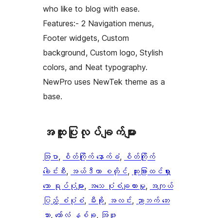
who like to blog with ease.
Features:- 2 Navigation menus,
Footer widgets, Custom
background, Custom logo, Stylish
colors, and Neat typography.
NewPro uses NewTek theme as a
base.
အ​ထူး​ပြု​လုပ်​ချက်​များ
အြပာ
, 
စိတ်ကြိုက် နောက်ခံ
, 
စိတ်ကြိုက်
ခေါင်းစီး
, 
အယ်ဒီတာ စတိုင်
, 
ထူးခြားထင်ရှား
သော ရုပ်ပုံများ
, 
အသေ ပုံစံချထားမှု
, 
အကျယ်
ပြည့် စံပုံစံ
, 
မီးခိုး
, 
အလင်း
, 
ညာဘက် ဘေး
ဘား
, 
ကော်လံ နှစ်ခု
, 
အြဖူ