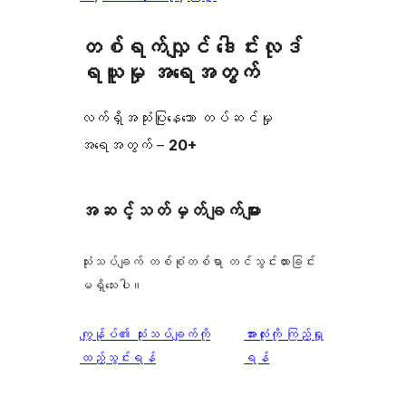
တစ်ရက်လျှင် ဒေါင်းလုဒ်
ရယူမှု အရေအတွက်
လက်ရှိအသုံးပြုနေသော တပ်ဆင်မှု
အရေအတွက် –
20+
အဆင့်သတ်မှတ်ချက်များ
သုံးသပ်ချက် တစ်စုံတစ်ရာ တင်သွင်းထားခြင်း
မရှိသေးပါ။
သုံးသပ်
ကျွန်ုပ်၏ သုံးသပ်ချက်ကို
အားလုံးကို ကြည့်ရှု
ချက်
ထည့်သွင်းရန်
ရန်