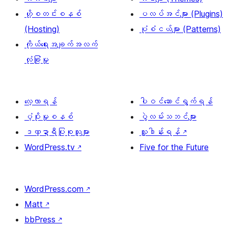
ဟို့စတင်းစနစ်
ပလပ်အင်များ (Plugins)
(Hosting)
ပုံစံငယ်များ (Patterns)
ကိုယ်ရေးအချက်အလက်
လုံခြုံမှု
လေ့လာရန်
ပါဝင်ဆောင်ရွက်ရန်
ပံ့ပိုးမှုစနစ်
ပွဲလမ်းသဘင်များ
ဒဏ္ဍာရီပြုစုသူများ
လှူဒါန်းရန်
↗
WordPress.tv
↗
Five for the Future
WordPress.com
↗
Matt
↗
bbPress
↗