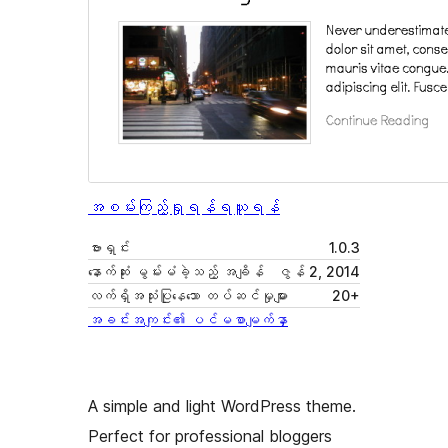
အစမ်းကြည့်ရှုရန်
ရယူရန်
ဗားရှင်း
1.0.3
နောက်ဆုံး မွမ်းမံခဲ့သည့် အချိန်
ဇွန် 2, 2014
လက်ရှိအသုံးပြုနေသော တပ်ဆင်မှုများ
20+
အခင်းအကျင်း၏ ပင်မစာမျက်နှာ
A simple and light WordPress theme.
Perfect for professional bloggers