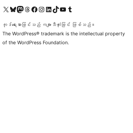
ကျွန်ုပ်တို့၏ X (ယခင် Twitter) အကောင့်သို့ သွားရောက်ကြည့်ရှုပါ
ကျွန်ုပ်တို့၏ Bluesky အကောင့်သို့ ဝင်ရောက်ကြည့်ရှုရန်
ကျွန်ုပ်တို့၏ Mastodon အကောင့်သို့ သွားရောက်ကြည့်ရှုပါ
ကျွန်ုပ်တို့၏ Threads အကောင့်သို့ ဝင်ရောက်ကြည့်ရှုရန်
ကျွန်ုပ်တို့၏ Facebook စာမျက်နှာသို့ သွားရောက်ကြည့်ရှုပါ
ကျွန်ုပ်တို့၏ Instagram အကောင့်သို့ သွားရောက်ကြည့်ရှုပါ
ကျွန်ုပ်တို့၏ LinkedIn အကောင့်သို့ သွားရောက်ကြည့်ရှုပါ
ကျွန်ုပ်တို့၏ TikTok အကောင့်သို့ ဝင်ရောက်ကြည့်ရှုရန်
ကျွန်ုပ်တို့၏ YouTube ချန်နယ်သို့ သွားရောက်ကြည့်ရှုပါ
ကျွန်ုပ်တို့၏ Tumblr အကောင့်သို့ ဝင်ရောက်ကြည့်ရှုရန်
ကုဒ်ရေးသားခြင်းသည် ကဗျာသီကုံးခြင်း ဖြစ်သည်။
The WordPress® trademark is the intellectual property
of the WordPress Foundation.