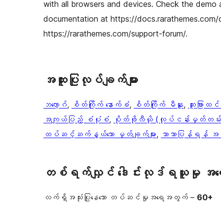
with all browsers and devices. Check the demo 
documentation at https://docs.rarathemes.com/
https://rarathemes.com/support-forum/.
အ​ထူး​ပြု​လုပ်​ချက်​များ
ဘလော့ဂ်
, 
စိတ်ကြိုက် နောက်ခံ
, 
စိတ်ကြိုက် မီနူး
, 
ထူးခြားထင်ရ
အကျယ်ပြည့် စံပုံစံ
, 
ပိုတ်ဖိုလီယို (လုပ်ငန်းမှတ်တမ်း
ထပ်ဆင့်ဆက်နွယ်သော မှတ်ချက်များ
, 
ဘာသာပြန်ရန် အဆ
တစ်ရက်လျှင် ဒေါင်းလုဒ်ရယူမှု အ
လက်ရှိအသုံးပြုနေသော တပ်ဆင်မှုအရေအတွက် –
60+