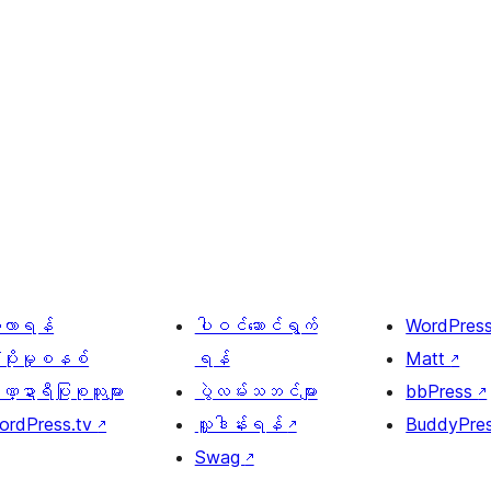
ေ့လာရန်
ပါဝင်ဆောင်ရွက်
WordPres
့ပိုးမှုစနစ်
ရန်
Matt
↗
္ဍာရီပြုစုသူများ
ပွဲလမ်းသဘင်များ
bbPress
↗
ordPress.tv
↗
လှူဒါန်းရန်
↗
BuddyPre
Swag
↗