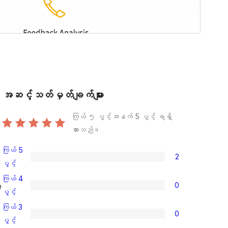
အဆင့်သတ်မှတ်ချက်များ
ကြယ် ၅ ပွင့်အနက်
5
ပွင့် ရရှိ
ထားသည်။
ကြယ် 5
2
ကြယ်
ပွင့်
5
ကြယ် 4
0
e
ပွင့်
ကြယ်
ပွင့်
အဆင့်
4
ကြယ် 3
0
သုံးသပ်
ပွင့်
ကြယ်
ပွင့်