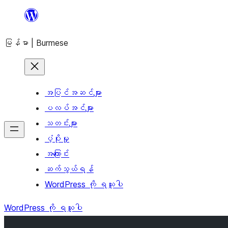
အကြောင်းအရာ
သို့
မြန်မာ | Burmese
ကျော်သွား
ရန်
အပြင်အဆင်များ
ပလပ်အင်များ
သတင်းများ
ပံ့ပိုးမှု
အကြောင်း
ဆက်သွယ်ရန်
WordPress ကို ရယူပါ
WordPress ကို ရယူပါ