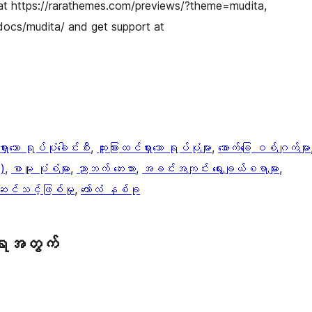
at https://rarathemes.com/previews/?theme=mudita,
docs/mudita/ and get support at
ှားသော ရုပ်ပုံခေါင်းစီး
, 
ထူးခြားထင်ရှားသော ရုပ်ပုံများ
, 
အောက်ခြေ ဝစ်ဂျက်များ
)
, 
စာမူ ပုံစံများ
, 
ညာဘက် ဘေးဘား
, 
အခင်းအကျင်း ရွေးချယ်စရာများ
, 
င်သင့်ဖြစ်မှု
, 
ကော်လံ နှစ်ခု
ရေအတွက်