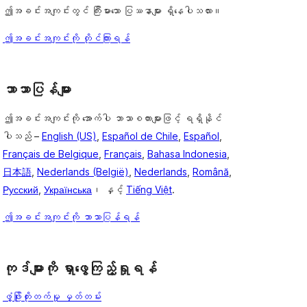
ဤအခင်းအကျင်းတွင် ကြီးမားသော ပြဿနာများ ရှိနေပါသလား။
ဤအခင်းအကျင်းကို တိုင်ကြားရန်
ဘာသာပြန်များ
ဤအခင်းအကျင်းကို အောက်ပါ ဘာသာစကားများဖြင့် ရရှိနိုင်
ပါသည် –
English (US)
,
Español de Chile
,
Español
,
Français de Belgique
,
Français
,
Bahasa Indonesia
,
日本語
,
Nederlands (België)
,
Nederlands
,
Română
,
Русский
,
Українська
၊ နှင့်
Tiếng Việt
.
ဤအခင်းအကျင်းကို ဘာသာပြန်ရန်
ကုဒ်များကို ရှာဖွေကြည့်ရှုရန်
ဖွံ့ဖြိုးတိုးတက်မှု မှတ်တမ်း