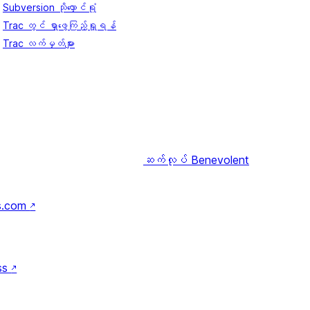
Subversion သိုလှောင်ရုံ
Trac တွင် ရှာဖွေကြည့်ရှုရန်
Trac လက်မှတ်များ
ဆက်လုပ်
Benevolent
s.com
↗
ss
↗