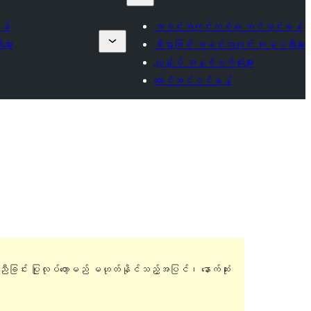
န်
အခင်းအကျင်းတစ်ခု တင်သွင်းရန်
များ
စီးပွားဖြစ် အခင်းအကျင်း ကုမ္ပဏီများ
ကျွန်ုပ် အနှစ်သက်ဆုံးများ
လော့ဂ်အင်ဝင်ရန်
ူညီခြင်း ပြုလုပ်တော့မည် မဟုတ်နိုင်သည့်အပြင်၊ နောက်ဆုံး