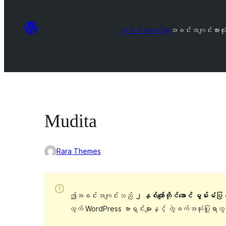
အခင်းအကျင်းများ
အခင်းအကျင်းအားလုံ
Mudita
Rara Themes
ဤအခင်းအကျင်းသည်
၂ နှစ်ကျော်တိုင်အောင် မွမ်းမံပ
ထွက် WordPress ဗားရှင်းများနှင့် တွဲဖက်အသုံးပြုရာ