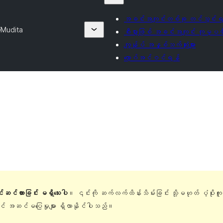
အခင်းအကျင်းတစ်ခု တင်သွင်းရ
း
Mudita
စီးပွားဖြစ် အခင်းအကျင်း ကုမ္ပဏီ
ကျွန်ုပ် အနှစ်သက်ဆုံးများ
လော့ဂ်အင်ဝင်ရန်
ြင်ဆင်ထားခြင်း မရှိသေးပါ
။ ၎င်းကို ဆက်လက်ထိန်းသိမ်းခြင်း သို့မဟုတ် ပံ့ပိုးက
တွင် အဆင်မပြေမှုများ ရှိလာနိုင်ပါသည်။