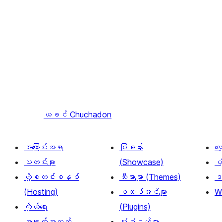
ယခင်
Chuchadon
အကြောင်းအရာ
ပြခန်း
လ
သတင်းများ
(Showcase)
ပံ
ဟို့စတင်းစနစ်
သီးမားများ (Themes)
ဒဏ
(Hosting)
ပလပ်အင်များ
W
ကိုယ်ရေး
(Plugins)
အချက်အလက်
ပုံစံငယ်များ