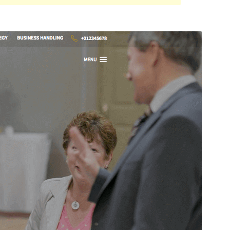
စီးပွားရေးဖြစ် အခင်းအကျင်း
ဤအခင်းအကျင်းသည် အခမဲ့ဖြစ်သော်လည်း အပိုဆောင်း
အခကြေးငွေပေးရသော စီးပွားဖြစ် အဆင့်မြှင့်တင်မှုများ သို့မဟုတ်
ပံ့ပိုးကူညီမှုများကို ပေးဆောင်ပါသည်။
ပံ့ပိုးကူညီမှုကို ကြည့်ရှု
ရန်
အစမ်းကြည့်ရှုရန်
ရယူရန်
ဗားရှင်း
1.1.6
နောက်ဆုံး မွမ်းမံခဲ့သည့် အချိန်
ဇွန် 13, 2023
လက်ရှိအသုံးပြုနေသော တပ်ဆင်မှုများ
60+
PHP ဗားရှင်း
5.6
အခင်းအကျင်း၏ ပင်မစာမျက်နှာ