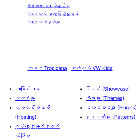
Subversion သိုလှောင်ရုံ
Trac တွင် ရှာဖွေကြည့်ရှုရန်
Trac လက်မှတ်များ
ယခင်
Tropicana
ဆက်လုပ်
VW Kids
အကြောင်းအရာ
ပြခန်း (Showcase)
သတင်းများ
သီးမားများ (Themes)
ဟို့စတင်းစနစ်
ပလပ်အင်များ (Plugins)
(Hosting)
ပုံစံငယ်များ (Patterns)
ကိုယ်ရေးအချက်အလက်
လုံခြုံမှု