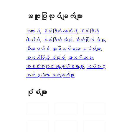
အ​ထူး​ပြု​လုပ်​ချက်​များ
ဘလော့ဂ်
, 
စိတ်ကြိုက် နောက်ခံ
, 
စိတ်ကြိုက်
ခေါင်းစီး
, 
စိတ်ကြိုက် လိုဂို
, 
စိတ်ကြိုက် မီနူး
, 
အီးကောမတ်စ်
, 
ထူးခြားထင်ရှားသော ရုပ်ပုံများ
, 
အကျယ်ပြည့် စံပုံစံ
, 
ညာဘက် ဘေးဘား
, 
အခင်းအကျင်း ရွေးချယ်စရာများ
, 
ထပ်ဆင့်
ဆက်နွယ်သော မှတ်ချက်များ
ပုံစံများ