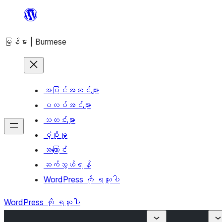
အကြောင်းအရာ
သို့
မြန်မာ | Burmese
ကျော်သွား
ရန်
အပြင်အဆင်များ
ပလပ်အင်များ
သတင်းများ
ပံ့ပိုးမှု
အကြောင်း
ဆက်သွယ်ရန်
WordPress ကို ရယူပါ
WordPress ကို ရယူပါ