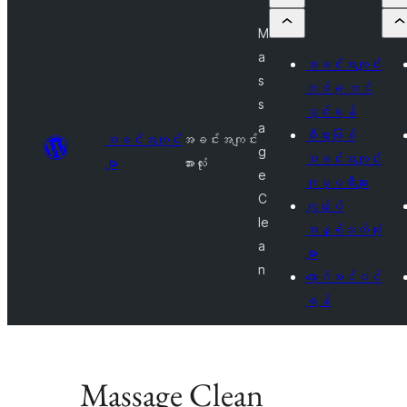
M
a
အခင်းအကျင်း
s
တစ်ခု တင်
s
သွင်းရန်
a
စီးပွားဖြစ်
အခင်းအကျင်း
အခင်းအကျင်း
g
အခင်းအကျင်း
များ
အားလုံး
e
ကုမ္ပဏီများ
C
ကျွန်ုပ်
le
အနှစ်သက်ဆုံး
a
များ
n
လော့ဂ်အင်ဝင်
ရန်
Massage Clean