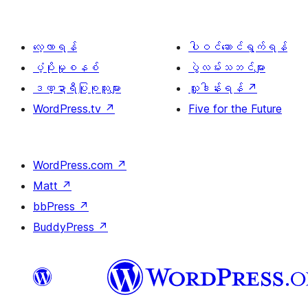
လေ့လာရန်
ပါဝင်ဆောင်ရွက်ရန်
ပံ့ပိုးမှုစနစ်
ပွဲလမ်းသဘင်များ
ဒဏ္ဍာရီပြုစုသူများ
လှူဒါန်းရန်
↗
WordPress.tv
↗
Five for the Future
WordPress.com
↗
Matt
↗
bbPress
↗
BuddyPress
↗