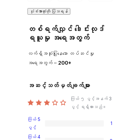
ပုံစံအားလုံးကို ပြသရန်
တစ်ရက်လျှင် ဒေါင်းလုဒ်
ရယူမှု အရေအတွက်
လက်ရှိအသုံးပြုနေသော တပ်ဆင်မှု
အရေအတွက် –
200+
အဆင့်သတ်မှတ်ချက်များ
ကြယ် ၅ ပွင့်အနက်
3
ပွင့် ရရှိထားသည်။
ကြယ် 5
1
ကြယ်
ပွင့်
5
ကြယ် 4