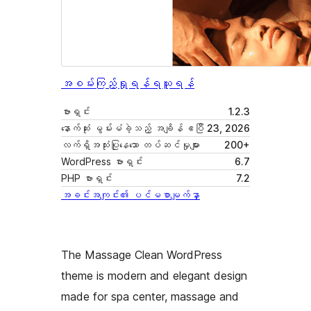
အစမ်းကြည့်ရှုရန်
ရယူရန်
ဗားရှင်း
1.2.3
နောက်ဆုံး မွမ်းမံခဲ့သည့် အချိန်
ဧပြီ 23, 2026
လက်ရှိအသုံးပြုနေသော တပ်ဆင်မှုများ
200+
WordPress ဗားရှင်း
6.7
PHP ဗားရှင်း
7.2
အခင်းအကျင်း၏ ပင်မစာမျက်နှာ
The Massage Clean WordPress
theme is modern and elegant design
made for spa center, massage and