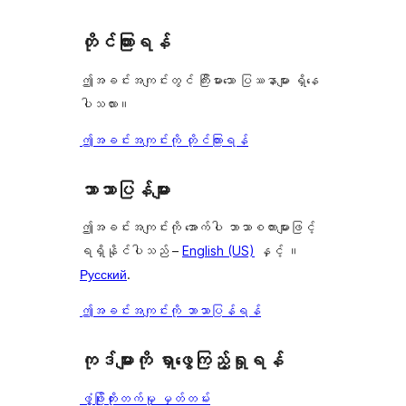
တိုင်ကြားရန်
ဤအခင်းအကျင်းတွင် ကြီးမားသော ပြဿနာများ ရှိနေ
ပါသလား။
ဤအခင်းအကျင်းကို တိုင်ကြားရန်
ဘာသာပြန်များ
ဤအခင်းအကျင်းကို အောက်ပါ ဘာသာစကားများဖြင့်
ရရှိနိုင်ပါသည် –
English (US)
နှင့် ။
Русский
.
ဤအခင်းအကျင်းကို ဘာသာပြန်ရန်
ကုဒ်များကို ရှာဖွေကြည့်ရှုရန်
ဖွံ့ဖြိုးတိုးတက်မှု မှတ်တမ်း