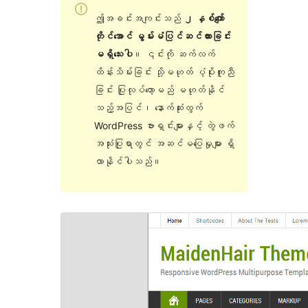
ဤအခင်းအကျင်းသည်
၂ နှစ်ကျော်
တိုင်အောင် မွမ်းမံပြင်ဆင်ထားခြင်း
မရှိသေးပါ
။ ၎င်းကို ဆက်လက်
ထိန်းသိမ်းခြင်း သို့မဟုတ် ပံ့ပိုးကူညီ
ခြင်း ပြုလုပ်တော့မည် မဟုတ်နိုင်
သည့်အပြင်၊ နောက်ဆုံးထွက်
WordPress ဗားရှင်းများနှင့် တွဲဖက်
အသုံးပြုရာတွင် အဆင်မပြေမှုများ ရှိ
လာနိုင်ပါသည်။