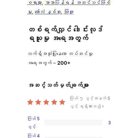
စရာများ
, 
ဘာသာပြန်ရန် အဆင်သင့်ဖြစ်
မှု
, 
ကော်လံ နှစ်ခု
, 
အြဖူ
တစ်ရက်လျှင် ဒေါင်းလုဒ်
ရယူမှု အရေအတွက်
လက်ရှိအသုံးပြုနေသော တပ်ဆင်မှု
အရေအတွက် –
200+
အဆင့်သတ်မှတ်ချက်များ
ကြယ် ၅ ပွင့်အနက်
5
ပွင့် ရရှိထားသည်။
ကြယ် 5
3
ကြယ်
ပွင့်
5
ကြယ် 4