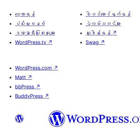
လေ့လာရန်
ပါဝင်ဆောင်ရွက်ရန်
ပံ့ပိုးမှုစနစ်
ပွဲလမ်းသဘင်များ
ဒဏ္ဍာရီပြုစုသူများ
လှူဒါန်းရန်
↗
WordPress.tv
↗
Swag
↗
WordPress.com
↗
Matt
↗
bbPress
↗
BuddyPress
↗