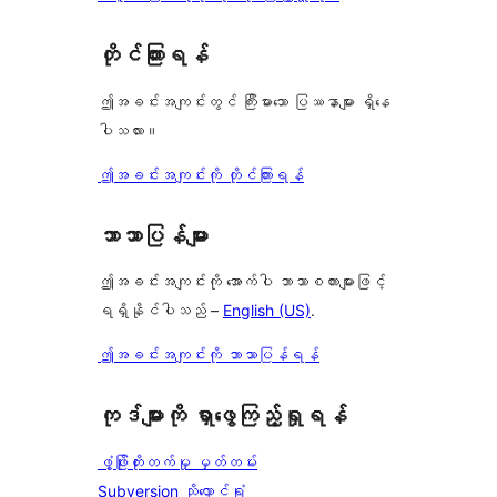
တိုင်ကြားရန်
ဤအခင်းအကျင်းတွင် ကြီးမားသော ပြဿနာများ ရှိနေ
ပါသလား။
ဤအခင်းအကျင်းကို တိုင်ကြားရန်
ဘာသာပြန်များ
ဤအခင်းအကျင်းကို အောက်ပါ ဘာသာစကားများဖြင့်
ရရှိနိုင်ပါသည် –
English (US)
.
ဤအခင်းအကျင်းကို ဘာသာပြန်ရန်
ကုဒ်များကို ရှာဖွေကြည့်ရှုရန်
ဖွံ့ဖြိုးတိုးတက်မှု မှတ်တမ်း
Subversion သိုလှောင်ရုံ