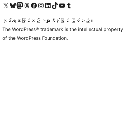
ကျွန်ုပ်တို့၏ X (ယခင် Twitter) အကောင့်သို့ သွားရောက်ကြည့်ရှုပါ
ကျွန်ုပ်တို့၏ Bluesky အကောင့်သို့ ဝင်ရောက်ကြည့်ရှုရန်
ကျွန်ုပ်တို့၏ Mastodon အကောင့်သို့ သွားရောက်ကြည့်ရှုပါ
ကျွန်ုပ်တို့၏ Threads အကောင့်သို့ ဝင်ရောက်ကြည့်ရှုရန်
ကျွန်ုပ်တို့၏ Facebook စာမျက်နှာသို့ သွားရောက်ကြည့်ရှုပါ
ကျွန်ုပ်တို့၏ Instagram အကောင့်သို့ သွားရောက်ကြည့်ရှုပါ
ကျွန်ုပ်တို့၏ LinkedIn အကောင့်သို့ သွားရောက်ကြည့်ရှုပါ
ကျွန်ုပ်တို့၏ TikTok အကောင့်သို့ ဝင်ရောက်ကြည့်ရှုရန်
ကျွန်ုပ်တို့၏ YouTube ချန်နယ်သို့ သွားရောက်ကြည့်ရှုပါ
ကျွန်ုပ်တို့၏ Tumblr အကောင့်သို့ ဝင်ရောက်ကြည့်ရှုရန်
ကုဒ်ရေးသားခြင်းသည် ကဗျာသီကုံးခြင်း ဖြစ်သည်။
The WordPress® trademark is the intellectual property
of the WordPress Foundation.