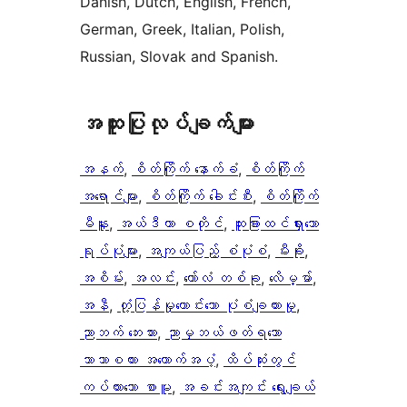
Danish, Dutch, English, French,
German, Greek, Italian, Polish,
Russian, Slovak and Spanish.
အ​ထူး​ပြု​လုပ်​ချက်​များ
အနက်
, 
စိတ်ကြိုက် နောက်ခံ
, 
စိတ်ကြိုက်
အရောင်များ
, 
စိတ်ကြိုက် ခေါင်းစီး
, 
စိတ်ကြိုက်
မီနူး
, 
အယ်ဒီတာ စတိုင်
, 
ထူးခြားထင်ရှားသော
ရုပ်ပုံများ
, 
အကျယ်ပြည့် စံပုံစံ
, 
မီးခိုး
, 
အစိမ်း
, 
အလင်း
, 
ကော်လံ တစ်ခု
, 
လိေမ္မာ်
, 
အနီ
, 
တုံ့ပြန်မှုကောင်းသော ပုံစံချထားမှု
, 
ညာဘက် ဘေးဘား
, 
ညာမှဘယ်ဖတ်ရသော
ဘာသာစကား အထောက်အပံ့
, 
ထိပ်ဆုံးတွင်
ကပ်ထားသော စာမူ
, 
အခင်းအကျင်း ရွေးချယ်