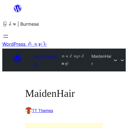
အကြောင်းအရာ
သို့
မြန်မာ | Burmese
ကျော်သွား
ရန်
WordPress ကို ရယူပါ
အခင်းအကျင်း
အခင်းအကျင်း
MaidenHai
များ
အားလုံး
r
MaidenHair
TT Themes