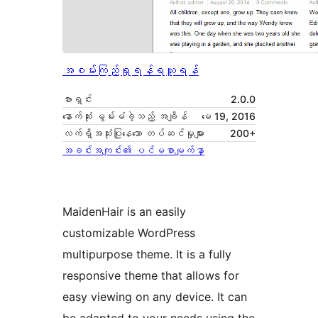
အစမ်းကြည့်ရှုရန်
ရယူရန်
ဗားရှင်း
2.0.0
နောက်ဆုံး မွမ်းမံခဲ့သည့် အချိန်
မေ 19, 2016
လက်ရှိအသုံးပြုနေသော တပ်ဆင်မှုများ
200+
အခင်းအကျင်း၏ ပင်မစာမျက်နှာ
MaidenHair is an easily
customizable WordPress
multipurpose theme. It is a fully
responsive theme that allows for
easy viewing on any device. It can