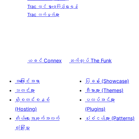
Trac တွင် ရှာဖွေကြည့်ရှုရန်
Trac လက်မှတ်များ
ယခင်
Connex
ဆက်လုပ်
The Funk
အကြောင်းအရာ
ပြခန်း (Showcase)
သတင်းများ
သီးမားများ (Themes)
ဟို့စတင်းစနစ်
ပလပ်အင်များ
(Hosting)
(Plugins)
ကိုယ်ရေးအချက်အလက်
ပုံစံငယ်များ (Patterns)
လုံခြုံမှု