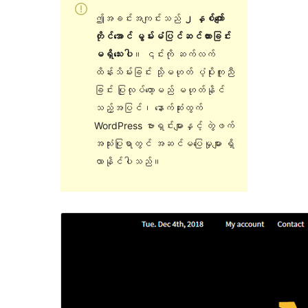
ဤအခင်းအကျင်းသည်
၂ နှစ်ကျော်
တိုင်အောင် မွမ်းမံပြင်ဆင်ထားခြင်း
မရှိသေးပါ
။ ၎င်းကို ဆက်လက်
ထိန်းသိမ်းခြင်း သို့မဟုတ် ပံ့ပိုးကူညီ
ခြင်း ပြုလုပ်တော့မည် မဟုတ်နိုင်
သည့်အပြင်၊ နောက်ဆုံးထွက်
WordPress ဗားရှင်းများနှင့် တွဲဖက်
အသုံးပြုရာတွင် အဆင်မပြေမှုများ ရှိ
လာနိုင်ပါသည်။