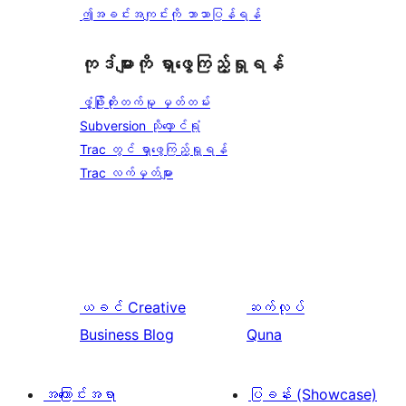
ဤအခင်းအကျင်းကို ဘာသာပြန်ရန်
ကုဒ်များကို ရှာဖွေကြည့်ရှုရန်
ဖွံ့ဖြိုးတိုးတက်မှု မှတ်တမ်း
Subversion သိုလှောင်ရုံ
Trac တွင် ရှာဖွေကြည့်ရှုရန်
Trac လက်မှတ်များ
ယခင်
Creative
ဆက်လုပ်
Business Blog
Quna
အကြောင်းအရာ
ပြခန်း (Showcase)