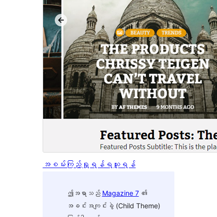
အစမ်းကြည့်ရှုရန်
ရယူရန်
ဤအရာသည်
Magazine 7
၏
အခင်းအကျင်းခွဲ (Child Theme)