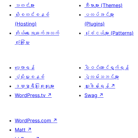
သတင်းများ
သီးမားများ (Themes)
ဟို့စတင်းစနစ်
ပလပ်အင်များ
(Hosting)
(Plugins)
ကိုယ်ရေးအချက်အလက်
ပုံစံငယ်များ (Patterns)
လုံခြုံမှု
လေ့လာရန်
ပါဝင်ဆောင်ရွက်ရန်
ပံ့ပိုးမှုစနစ်
ပွဲလမ်းသဘင်များ
ဒဏ္ဍာရီပြုစုသူများ
လှူဒါန်းရန်
↗
WordPress.tv
↗
Swag
↗
WordPress.com
↗
Matt
↗