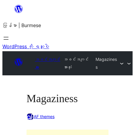
အကြောင်းအရာ
သို့
မြန်မာ | Burmese
ကျော်သွား
ရန်
WordPress ကို ရယူပါ
အခင်းအကျင်း
အခင်းအကျင်း
Magazines
များ
အားလုံး
s
Magaziness
AF themes