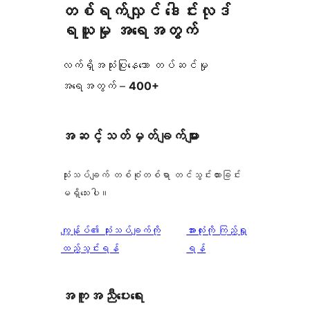
တစ်ရက်လျှင် ဒေါင်းလုဒ်
ရယူမှု အရေအတွက်
လက်ရှိအသုံးပြုနေသော တပ်ဆင်မှု
အရေအတွက် –
400+
အဆင့်သတ်မှတ်ချက်များ
သုံးသပ်ချက် တစ်စုံတစ်ရာ တင်သွင်းထားခြင်း
မရှိသေးပါ။
သုံးသပ်
ကျွန်ုပ်၏ သုံးသပ်ချက်ကို
အားလုံးကို ကြည့်ရှု
ချက်
ထည့်သွင်းရန်
ရန်
အကူအညီပေးရေး