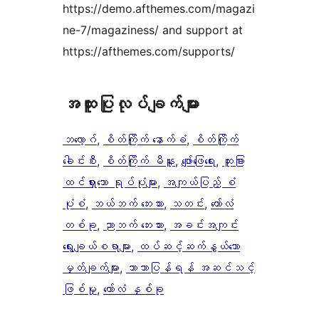
https://demo.afthemes.com/magazi
ne-7/magaziness/ and support at
https://afthemes.com/supports/
အ​ထူး​ပြု​လုပ်​ချက်​များ
ဘလော့ဂ်
, 
စိတ်ကြိုက် နောက်ခံ
, 
စိတ်ကြိုက်
ခေါင်းစီး
, 
စိတ်ကြိုက် မီနူး
, 
ဖျော်ဖြေရေး
, 
ထူးခြား
ထင်ရှားသော ရုပ်ပုံများ
, 
အကျယ်ပြည့် စံ
ပုံစံ
, 
ဘယ်ဘက် ဘေးဘား
, 
သတင်း
, 
ကော်လံ
တစ်ခု
, 
ညာဘက် ဘေးဘား
, 
အခင်းအကျင်း
ရွေးချယ်စရာများ
, 
ထပ်ဆင့်ဆက်နွယ်သော
မှတ်ချက်များ
, 
ဘာသာပြန်ရန် အဆင်သင့်
ဖြစ်မှု
, 
ကော်လံ နှစ်ခု