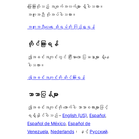
ပြောကြားလိုသည့် အချက်အလက်များ ရှိပါသလား။
အကူအညီ လိုအပ်ပါသလား။
အကူအညီပေးရေး ဖိုရမ်ကို ကြည့်ရှုရန်
တိုင်ကြားရန်
ဤအခင်းအကျင်းတွင် ကြီးမားသော ပြဿနာများ ရှိနေ
ပါသလား။
ဤအခင်းအကျင်းကို တိုင်ကြားရန်
ဘာသာပြန်များ
ဤအခင်းအကျင်းကို အောက်ပါ ဘာသာစကားများဖြင့်
ရရှိနိုင်ပါသည် –
English (US)
,
Español
,
Español de México
,
Español de
Venezuela
,
Nederlands
၊ နှင့်
Русский
.