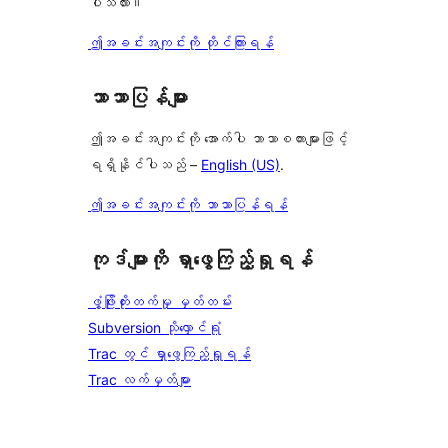
ပါသလား။
ဤအခင်းအကျင်းကို တိုင်ကြားရန်
ဘာသာပြန်များ
ဤအခင်းအကျင်းကို အောက်ပါ ဘာသာစကားများဖြင့်
ရရှိနိုင်ပါသည် –
English (US)
.
ဤအခင်းအကျင်းကို ဘာသာပြန်ရန်
ကုဒ်များကို ရှာဖွေကြည့်ရှုရန်
ဖွံ့ဖြိုးတိုးတက်မှု မှတ်တမ်း
Subversion သိုလှောင်ရုံ
Trac တွင် ရှာဖွေကြည့်ရှုရန်
Trac လက်မှတ်များ