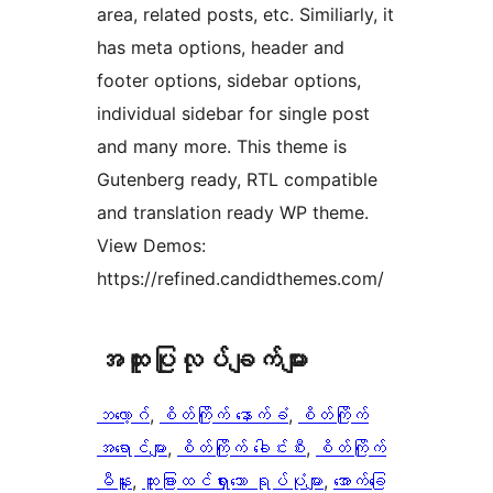
area, related posts, etc. Similiarly, it
has meta options, header and
footer options, sidebar options,
individual sidebar for single post
and many more. This theme is
Gutenberg ready, RTL compatible
and translation ready WP theme.
View Demos:
https://refined.candidthemes.com/
အ​ထူး​ပြု​လုပ်​ချက်​များ
ဘလော့ဂ်
, 
စိတ်ကြိုက် နောက်ခံ
, 
စိတ်ကြိုက်
အရောင်များ
, 
စိတ်ကြိုက် ခေါင်းစီး
, 
စိတ်ကြိုက်
မီနူး
, 
ထူးခြားထင်ရှားသော ရုပ်ပုံများ
, 
အောက်ခြေ