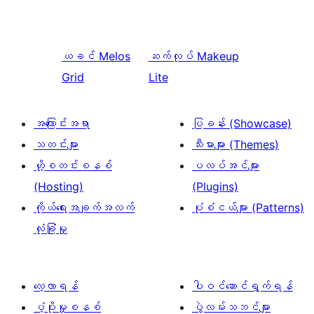
ယခင်
Melos
ဆက်လုပ်
Makeup
Grid
Lite
အကြောင်းအရာ
ပြခန်း (Showcase)
သတင်းများ
သီးမားများ (Themes)
ဟို့စတင်းစနစ်
ပလပ်အင်များ
(Hosting)
(Plugins)
ကိုယ်ရေးအချက်အလက်
ပုံစံငယ်များ (Patterns)
လုံခြုံမှု
လေ့လာရန်
ပါဝင်ဆောင်ရွက်ရန်
ပံ့ပိုးမှုစနစ်
ပွဲလမ်းသဘင်များ