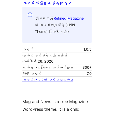
အစမ်းကြည့်ရှုရန်
ရယူရန်
ဤအရာသည်
Refined Magazine
၏ အခင်းအကျင်းခွဲ (Child
Theme) ဖြစ်ပါသည်။
ဗားရှင်း
1.0.5
နောက်ဆုံး မွမ်းမံခဲ့သည့် အချိန်
ဖေ‌ဖော်ဝါရီ 26, 2026
လက်ရှိအသုံးပြုနေသော တပ်ဆင်မှုများ
300+
PHP ဗားရှင်း
7.0
အခင်းအကျင်း၏ ပင်မစာမျက်နှာ
Mag and News is a free Magazine
WordPress theme. It is a child