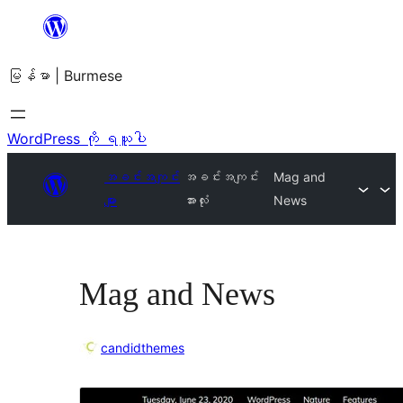
အကြောင်းအရာ
သို့
မြန်မာ | Burmese
ကျော်သွား
ရန်
WordPress ကို ရယူပါ
အခင်းအကျင်း
အခင်းအကျင်း
Mag and
များ
အားလုံး
News
Mag and News
candidthemes