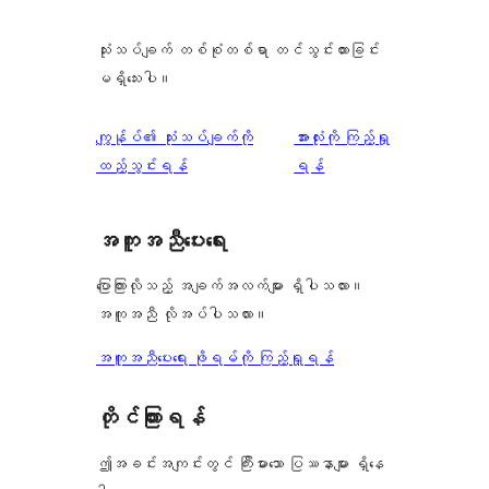
သုံးသပ်ချက် တစ်စုံတစ်ရာ တင်သွင်းထားခြင်း
မရှိသေးပါ။
သုံးသပ်
ကျွန်ုပ်၏ သုံးသပ်ချက်ကို
အားလုံးကို ကြည့်ရှု
ချက်
ထည့်သွင်းရန်
ရန်
အကူအညီပေးရေး
ပြောကြားလိုသည့် အချက်အလက်များ ရှိပါသလား။
အကူအညီ လိုအပ်ပါသလား။
အကူအညီပေးရေး ဖိုရမ်ကို ကြည့်ရှုရန်
တိုင်ကြားရန်
ဤအခင်းအကျင်းတွင် ကြီးမားသော ပြဿနာများ ရှိနေ