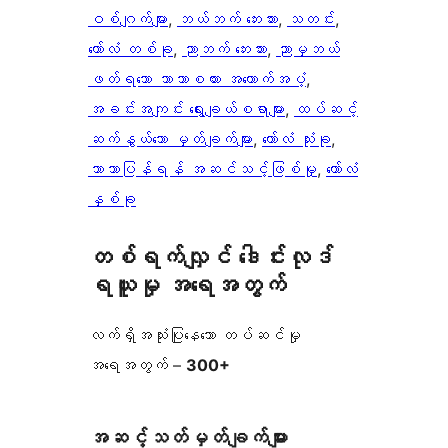
ဝစ်ဂျက်များ
, 
ဘယ်ဘက် ဘေးဘား
, 
သတင်း
, 
ကော်လံ တစ်ခု
, 
ညာဘက် ဘေးဘား
, 
ညာမှဘယ်
ဖတ်ရသော ဘာသာစကား အထောက်အပံ့
, 
အခင်းအကျင်း ရွေးချယ်စရာများ
, 
ထပ်ဆင့်
ဆက်နွယ်သော မှတ်ချက်များ
, 
ကော်လံ သုံးခု
, 
ဘာသာပြန်ရန် အဆင်သင့်ဖြစ်မှု
, 
ကော်လံ
နှစ်ခု
တစ်ရက်လျှင် ဒေါင်းလုဒ်
ရယူမှု အရေအတွက်
လက်ရှိအသုံးပြုနေသော တပ်ဆင်မှု
အရေအတွက် –
300+
အဆင့်သတ်မှတ်ချက်များ