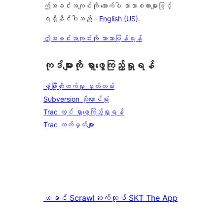
ဤအခင်းအကျင်းကို အောက်ပါ ဘာသာစကားများဖြင့်
ရရှိနိုင်ပါသည် –
English (US)
.
ဤအခင်းအကျင်းကို ဘာသာပြန်ရန်
ကုဒ်များကို ရှာဖွေကြည့်ရှုရန်
ဖွံ့ဖြိုးတိုးတက်မှု မှတ်တမ်း
Subversion သိုလှောင်ရုံ
Trac တွင် ရှာဖွေကြည့်ရှုရန်
Trac လက်မှတ်များ
ယခင်
Scrawl
ဆက်လုပ်
SKT The App