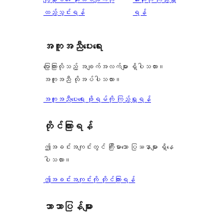
စောင်
ချက်
အဆင့်
ချက်
ထည့်သွင်းရန်
ရန်
0
သုံးသပ်
စောင်
ချက်
အကူအညီပေးရေး
0
စောင်
ပြောကြားလိုသည့် အချက်အလက်များ ရှိပါသလား။
အကူအညီ လိုအပ်ပါသလား။
အကူအညီပေးရေး ဖိုရမ်ကို ကြည့်ရှုရန်
တိုင်ကြားရန်
ဤအခင်းအကျင်းတွင် ကြီးမားသော ပြဿနာများ ရှိနေ
ပါသလား။
ဤအခင်းအကျင်းကို တိုင်ကြားရန်
ဘာသာပြန်များ