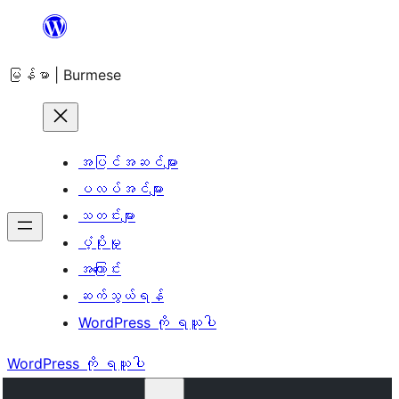
အကြောင်းအရာ
သို့
မြန်မာ | Burmese
ကျော်သွား
ရန်
အပြင်အဆင်များ
ပလပ်အင်များ
သတင်းများ
ပံ့ပိုးမှု
အကြောင်း
ဆက်သွယ်ရန်
WordPress ကို ရယူပါ
WordPress ကို ရယူပါ