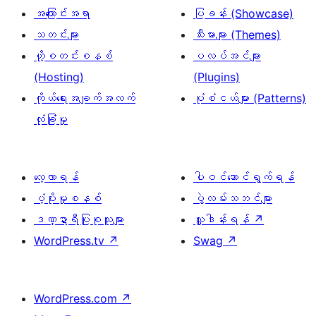
အကြောင်းအရာ
ပြခန်း (Showcase)
သတင်းများ
သီးမားများ (Themes)
ဟို့စတင်းစနစ်
ပလပ်အင်များ
(Hosting)
(Plugins)
ကိုယ်ရေးအချက်အလက်
ပုံစံငယ်များ (Patterns)
လုံခြုံမှု
လေ့လာရန်
ပါဝင်ဆောင်ရွက်ရန်
ပံ့ပိုးမှုစနစ်
ပွဲလမ်းသဘင်များ
ဒဏ္ဍာရီပြုစုသူများ
လှူဒါန်းရန်
↗
WordPress.tv
↗
Swag
↗
WordPress.com
↗