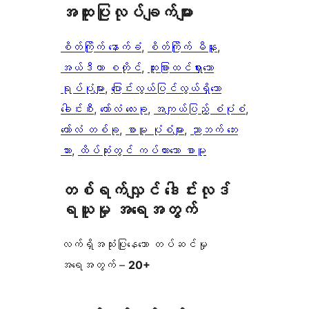
အ​ထူး​ပြု​လုပ်​ချက်​များ
စိတ်ကြိုက် နောက်ခံ
, 
စိတ်ကြိုက် မီနူး
, 
အယ်ဒီတာ စတိုင်
, 
ထူးခြားထင်ရှားသော
ရုပ်ပုံများ
, 
ပြောင်းလွယ်ပြင်လွယ်ရှိသော
ခေါင်းစီး
, 
ကော်လံ လေးခု
, 
အကျယ်ပြည့် စံပုံစံ
, 
ကော်လံ တစ်ခု
, 
စာမူ ပုံစံများ
, 
ညာဘက် ဘေး
ဘား
, 
ထိပ်ဆုံးတွင် ကပ်ထားသော စာမူ
တစ်ရက်လျှင် ဒေါင်းလုဒ်
ရယူမှု အရေအတွက်
လက်ရှိအသုံးပြုနေသော တပ်ဆင်မှု
အရေအတွက် –
20+