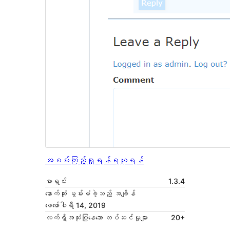
အစမ်းကြည့်ရှုရန်
ရယူရန်
ဗားရှင်း
1.3.4
နောက်ဆုံး မွမ်းမံခဲ့သည့် အချိန်
ဖေ‌ဖော်ဝါရီ 14, 2019
လက်ရှိအသုံးပြုနေသော တပ်ဆင်မှုများ
20+