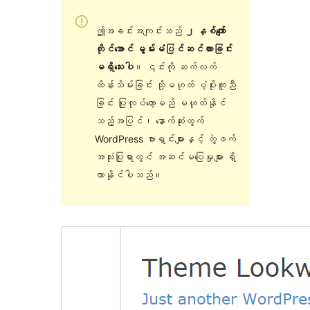
ဤအခင်းအကျင်းသည်
၂ နှစ်ကျော်
တိုင်အောင် မွမ်းမံပြင်ဆင်ထားခြင်း
မရှိသေးပါ
။ ၎င်းကို ဆက်လက်
ထိန်းသိမ်းခြင်း သို့မဟုတ် ပံ့ပိုးကူညီ
ခြင်း ပြုလုပ်တော့မည် မဟုတ်နိုင်
သည့်အပြင်၊ နောက်ဆုံးထွက်
WordPress ဗားရှင်းများနှင့် တွဲဖက်
အသုံးပြုရာတွင် အဆင်မပြေမှုများ ရှိ
လာနိုင်ပါသည်။