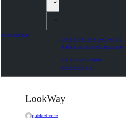
အခင်းအကျင်းများ
အခင်းအကျင်းတစ်ခု တင်သွင်းရန်
စီးပွားဖြစ် အခင်းအကျင်း ကုမ္ပဏီများ
ကျွန်ုပ် အနှစ်သက်ဆုံးများ
လော့ဂ်အင်ဝင်ရန်
LookWay
quickrefrence