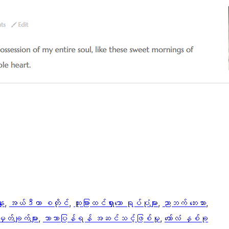
ူး
, 
အယ်ဒီတာ စတိုင်
, 
ထူးခြားထင်ရှားသော ရုပ်ပုံများ
, 
ညာဘက် ဘေးဘား
, 
တ်ချက်များ
, 
ဘာသာပြန်ရန် အဆင်သင့်ဖြစ်မှု
, 
ကော်လံ နှစ်ခု