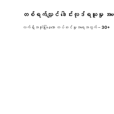
တစ်ရက်လျှင် ဒေါင်းလုဒ်ရယူမှု အ
လက်ရှိအသုံးပြုနေသော တပ်ဆင်မှုအရေအတွက် –
30+