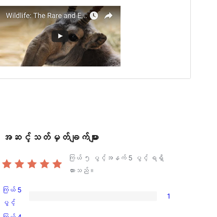
အဆင့်သတ်မှတ်ချက်များ
ကြယ် ၅ ပွင့်အနက်
5
ပွင့် ရရှိ
ထားသည်။
ကြယ် 5
1
ကြယ်
ပွင့်
5
ကြယ် 4