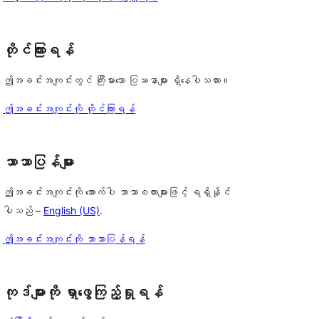
တိုင်ကြားရန်
ဤအခင်းအကျင်းတွင် ကြီးမားသော ပြဿနာများ ရှိနေပါသလား။
ဤအခင်းအကျင်းကို တိုင်ကြားရန်
ဘာသာပြန်များ
ဤအခင်းအကျင်းကို အောက်ပါ ဘာသာစကားများဖြင့် ရရှိနိုင်
ပါသည် –
English (US)
.
ဤအခင်းအကျင်းကို ဘာသာပြန်ရန်
ကုဒ်များကို ရှာဖွေကြည့်ရှုရန်