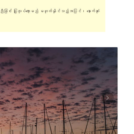
ူညီခြင်း ပြုလုပ်တော့မည် မဟုတ်နိုင်သည့်အပြင်၊ နောက်ဆုံး
အစမ်းကြည့်ရှုရန်
ရယူရန်
ဗားရှင်း
1.2.0
နောက်ဆုံး မွမ်းမံခဲ့သည့် အချိန်
ဇန်နဝါရီ 16, 2017
လက်ရှိအသုံးပြုနေသော တပ်ဆင်မှုများ
30+
WordPress ဗားရှင်း
4.5
PHP ဗားရှင်း
5.3
အခင်းအကျင်း၏ ပင်မစာမျက်နှာ