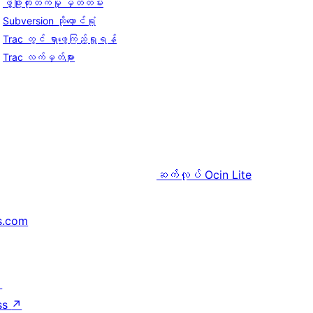
ဖွံ့ဖြိုးတိုးတက်မှု မှတ်တမ်း
Subversion သိုလှောင်ရုံ
Trac တွင် ရှာဖွေကြည့်ရှုရန်
Trac လက်မှတ်များ
ဆက်လုပ်
Ocin Lite
s.com
↗
ss
↗