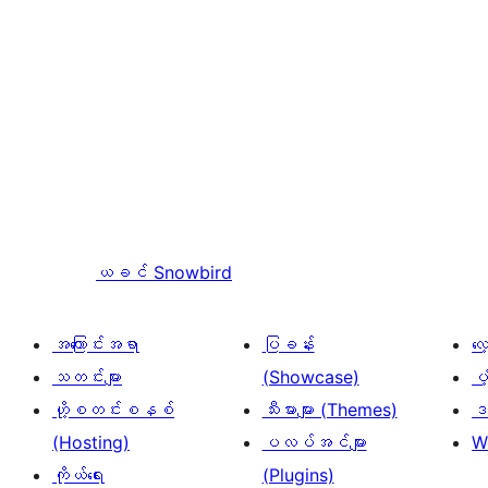
ယခင်
Snowbird
အကြောင်းအရာ
ပြခန်း
လ
သတင်းများ
(Showcase)
ပံ
ဟို့စတင်းစနစ်
သီးမားများ (Themes)
ဒဏ
(Hosting)
ပလပ်အင်များ
W
ကိုယ်ရေး
(Plugins)