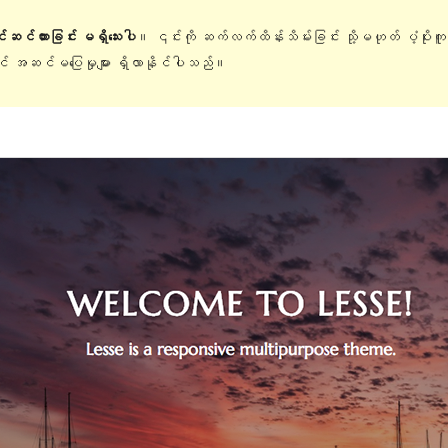
ြင်ဆင်ထားခြင်း မရှိသေးပါ
။ ၎င်းကို ဆက်လက်ထိန်းသိမ်းခြင်း သို့မဟုတ် ပံ့ပိုးက
တွင် အဆင်မပြေမှုများ ရှိလာနိုင်ပါသည်။