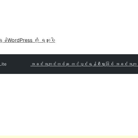
ရန်
WordPress ကို ရယူပါ
Lite
အခင်းအကျင်းတစ်ခု တင်သွင်းရန်
စီးပွားဖြစ် အခင်းအကျင