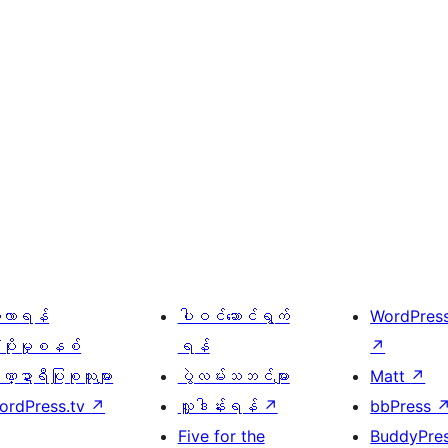
ေ့လာရန်
ပါဝင်ဆောင်ရွက်
WordPres
့ပိုးမှုစနစ်
ရန်
↗
္ဍာရီပြုစုသူများ
ပွဲလမ်းသဘင်များ
Matt
↗
ordPress.tv
↗
လှူဒါန်းရန်
↗
bbPress
Five for the
BuddyPre