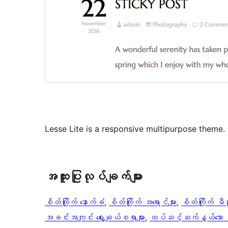
Lesse Lite is a responsive multipurpose theme.
အ​ထူး​ပြု​လုပ်​ချက်​များ
စိတ်ကြိုက် နောက်ခံ
, 
စိတ်ကြိုက် အရောင်များ
, 
စိတ်ကြိုက် မီန
အခင်းအကျင်း ရွေးချယ်စရာများ
, 
ထပ်ဆင့်ဆက်နွယ်သော မှ