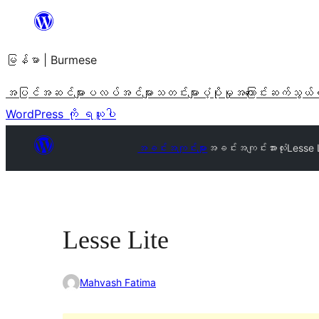
အကြောင်းအရာ
သို့
မြန်မာ | Burmese
ကျော်သွား
ရန်
အပြင်အဆင်များ
ပလပ်အင်များ
သတင်းများ
ပံ့ပိုးမှု
အကြောင်း
ဆက်သွယ်
WordPress ကို ရယူပါ
အခင်းအကျင်းများ
အခင်းအကျင်းအားလုံး
Lesse 
Lesse Lite
Mahvash Fatima