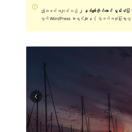
ဤအခင်းအကျင်းသည်
၂ နှစ်ကျော်တိုင်အောင် မွမ်းမံပ
ထွက် WordPress ဗားရှင်းများနှင့် တွဲဖက်အသုံးပြုရာ