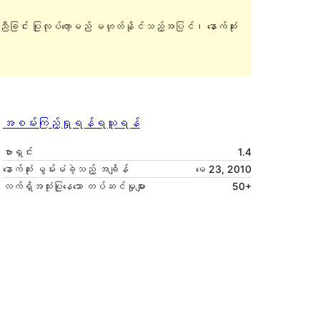
ူညီခြင်း ပြုလုပ်တော့မည် မဟုတ်နိုင်သည့်အပြင်၊ နောက်ဆုံး
အစမ်းကြည့်ရှုရန်
ရယူရန်
ဗားရှင်း
1.4
နောက်ဆုံး မွမ်းမံခဲ့သည့် အချိန်
မေ 23, 2010
လက်ရှိအသုံးပြုနေသော တပ်ဆင်မှုများ
50+