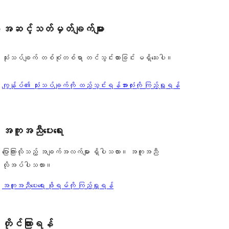
အဆင့်သတ်မှတ်ချက်များ
e
သုံးသပ်ချက် တစ်စုံတစ်ရာ တင်သွင်းထားခြင်း မရှိသေးပါ။
သုံးသပ်
ကျွန်ုပ်၏ သုံးသပ်ချက်ကို ထည့်သွင်းရန်
အားလုံးကို ကြည့်ရှုရန်
ချက်
အကူအညီပေးရေး
ပြောကြားလိုသည့် အချက်အလက်များ ရှိပါသလား။ အကူအညီ
လိုအပ်ပါသလား။
အကူအညီပေးရေး ဖိုရမ်ကို ကြည့်ရှုရန်
တိုင်ကြားရန်