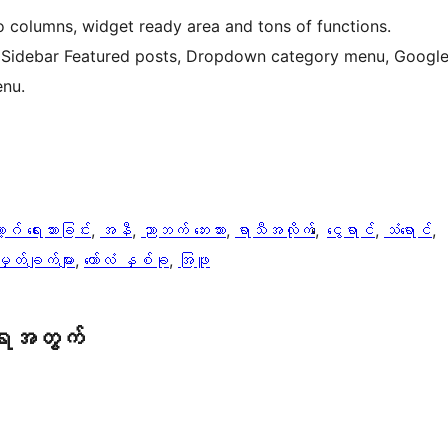
 columns, widget ready area and tons of functions.
, Sidebar Featured posts, Dropdown category menu, Googl
enu.
့ဂ် ရေးသားခြင်း
, 
အနီ
, 
ညာဘက် ဘေးဘား
, 
ရာသီအလိုက်
, 
ေငွေရာင်
, 
သံရောင်
, 
တ်ချက်များ
, 
ကော်လံ နှစ်ခု
, 
အြဖူ
ရေအတွက်