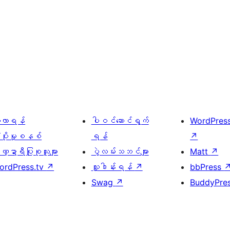
ေ့လာရန်
ပါဝင်ဆောင်ရွက်
WordPres
့ပိုးမှုစနစ်
ရန်
↗
္ဍာရီပြုစုသူများ
ပွဲလမ်းသဘင်များ
Matt
↗
ordPress.tv
↗
လှူဒါန်းရန်
↗
bbPress
Swag
↗
BuddyPre