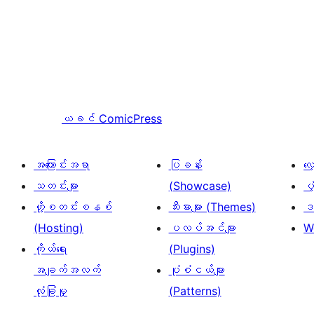
ယခင်
ComicPress
အကြောင်းအရာ
ပြခန်း
လ
သတင်းများ
(Showcase)
ပံ
ဟို့စတင်းစနစ်
သီးမားများ (Themes)
ဒဏ
(Hosting)
ပလပ်အင်များ
W
ကိုယ်ရေး
(Plugins)
အချက်အလက်
ပုံစံငယ်များ
လုံခြုံမှု
(Patterns)