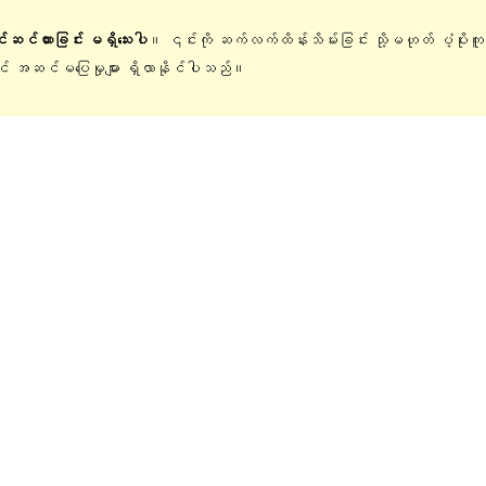
ြင်ဆင်ထားခြင်း မရှိသေးပါ
။ ၎င်းကို ဆက်လက်ထိန်းသိမ်းခြင်း သို့မဟုတ် ပံ့ပိုးက
တွင် အဆင်မပြေမှုများ ရှိလာနိုင်ပါသည်။