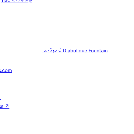
Trac လက်မှတ်များ
ဆက်လုပ်
Diabolique Fountain
s.com
↗
ss
↗