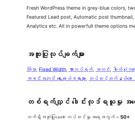
Fresh WordPress theme in grey-blue colors, two
Featured Lead post, Automatic post thumbnail
Analytics etc. All in powerfull theme options m
အ​ထူး​ပြု​လုပ်​ချက်​များ
အြပာ
, 
Fixed Width
, 
အားလပ်ရက်
, 
အလင်း
, 
ဓါတ်ပုံဘလော
အခင်းအကျင်း ရွေးချယ်စရာများ
, 
ထပ်ဆင့်ဆက်နွယ်သော မှ
တစ်ရက်လျှင် ဒေါင်းလုဒ်ရယူမှု အ
လက်ရှိအသုံးပြုနေသော တပ်ဆင်မှုအရေအတွက် –
50+