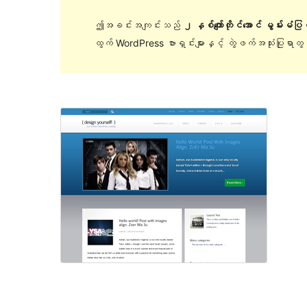
ဤအခင်းအကျင်းသည်
၂ နှစ်ကျော်တိုင်အောင် မွမ်းမံပ
ထွက် WordPress ဗားရှင်းများနှင့် တွဲဖက်အသုံးပြုရာ