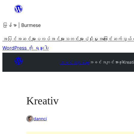
အကြောင်းအရာ
သို့
မြန်မာ | Burmese
ကျော်သွား
ရန်
အပြင်အဆင်များ
ပလပ်အင်များ
သတင်းများ
ပံ့ပိုးမှု
အကြောင်း
ဆက်သွယ်
WordPress ကို ရယူပါ
အခင်းအကျင်းများ
အခင်းအကျင်းအားလုံး
Kreat
Kreativ
dannci