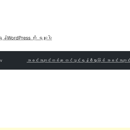
ရန်
WordPress ကို ရယူပါ
iv
အခင်းအကျင်းတစ်ခု တင်သွင်းရန်
စီးပွားဖြစ် အခင်းအကျင်