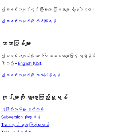
ဤအခင်းအကျင်းတွင် ကြီးမားသော ပြဿနာများ ရှိနေပါသလား။
ဤအခင်းအကျင်းကို တိုင်ကြားရန်
ဘာသာပြန်များ
ဤအခင်းအကျင်းကို အောက်ပါ ဘာသာစကားများဖြင့် ရရှိနိုင်
ပါသည် –
English (US)
.
ဤအခင်းအကျင်းကို ဘာသာပြန်ရန်
ကုဒ်များကို ရှာဖွေကြည့်ရှုရန်
ဖွံ့ဖြိုးတိုးတက်မှု မှတ်တမ်း
Subversion သိုလှောင်ရုံ
Trac တွင် ရှာဖွေကြည့်ရှုရန်