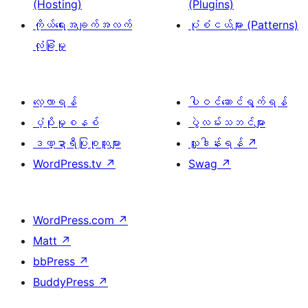
(Hosting)
(Plugins)
ကိုယ်ရေးအချက်အလက်
ပုံစံငယ်များ (Patterns)
လုံခြုံမှု
လေ့လာရန်
ပါဝင်ဆောင်ရွက်ရန်
ပံ့ပိုးမှုစနစ်
ပွဲလမ်းသဘင်များ
ဒဏ္ဍာရီပြုစုသူများ
လှူဒါန်းရန်
↗
WordPress.tv
↗
Swag
↗
WordPress.com
↗
Matt
↗
bbPress
↗
BuddyPress
↗