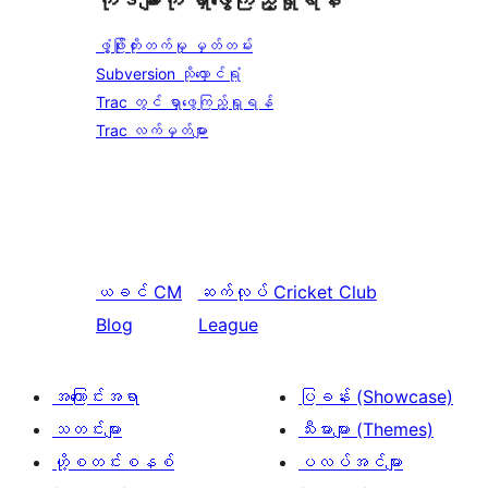
ကုဒ်များကို ရှာဖွေကြည့်ရှုရန်
ဖွံ့ဖြိုးတိုးတက်မှု မှတ်တမ်း
Subversion သိုလှောင်ရုံ
Trac တွင် ရှာဖွေကြည့်ရှုရန်
Trac လက်မှတ်များ
ယခင်
CM
ဆက်လုပ်
Cricket Club
Blog
League
အကြောင်းအရာ
ပြခန်း (Showcase)
သတင်းများ
သီးမားများ (Themes)
ဟို့စတင်းစနစ်
ပလပ်အင်များ