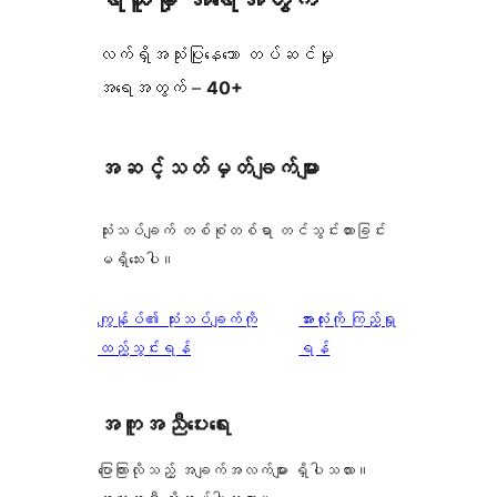
လက်ရှိအသုံးပြုနေသော တပ်ဆင်မှု
အရေအတွက် –
40+
အဆင့်သတ်မှတ်ချက်များ
သုံးသပ်ချက် တစ်စုံတစ်ရာ တင်သွင်းထားခြင်း
မရှိသေးပါ။
သုံးသပ်
ကျွန်ုပ်၏ သုံးသပ်ချက်ကို
အားလုံးကို ကြည့်ရှု
ချက်
ထည့်သွင်းရန်
ရန်
အကူအညီပေးရေး
ပြောကြားလိုသည့် အချက်အလက်များ ရှိပါသလား။