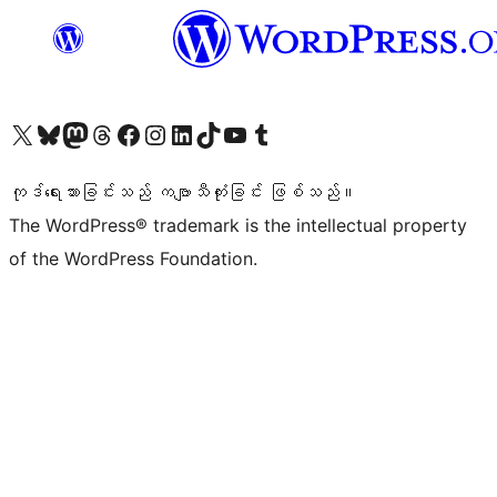
ကျွန်ုပ်တို့၏ X (ယခင် Twitter) အကောင့်သို့ သွားရောက်ကြည့်ရှုပါ
ကျွန်ုပ်တို့၏ Bluesky အကောင့်သို့ ဝင်ရောက်ကြည့်ရှုရန်
ကျွန်ုပ်တို့၏ Mastodon အကောင့်သို့ သွားရောက်ကြည့်ရှုပါ
ကျွန်ုပ်တို့၏ Threads အကောင့်သို့ ဝင်ရောက်ကြည့်ရှုရန်
ကျွန်ုပ်တို့၏ Facebook စာမျက်နှာသို့ သွားရောက်ကြည့်ရှုပါ
ကျွန်ုပ်တို့၏ Instagram အကောင့်သို့ သွားရောက်ကြည့်ရှုပါ
ကျွန်ုပ်တို့၏ LinkedIn အကောင့်သို့ သွားရောက်ကြည့်ရှုပါ
ကျွန်ုပ်တို့၏ TikTok အကောင့်သို့ ဝင်ရောက်ကြည့်ရှုရန်
ကျွန်ုပ်တို့၏ YouTube ချန်နယ်သို့ သွားရောက်ကြည့်ရှုပါ
ကျွန်ုပ်တို့၏ Tumblr အကောင့်သို့ ဝင်ရောက်ကြည့်ရှုရန်
ကုဒ်ရေးသားခြင်းသည် ကဗျာသီကုံးခြင်း ဖြစ်သည်။
The WordPress® trademark is the intellectual property
of the WordPress Foundation.