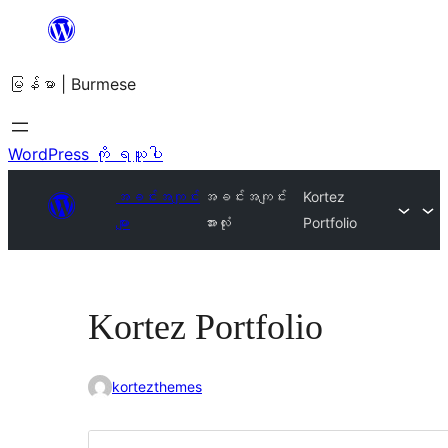
အကြောင်းအရာ
သို့
မြန်မာ | Burmese
ကျော်သွား
ရန်
WordPress ကို ရယူပါ
အခင်းအကျင်း
အခင်းအကျင်း
Kortez
များ
အားလုံး
Portfolio
Kortez Portfolio
kortezthemes