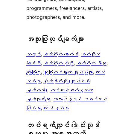
programmers, freelancers, artists,
photographers, and more.
အ​ထူး​ပြု​လုပ်​ချက်​များ
ဘလော့ဂ်
, 
စိတ်ကြိုက် နောက်ခံ
, 
စိတ်ကြိုက်
ခေါင်းစီး
, 
စိတ်ကြိုက် လိုဂို
, 
စိတ်ကြိုက် မီနူး
, 
ဖျော်ဖြေရေး
, 
ထူးခြားထင်ရှားသော ရုပ်ပုံများ
, 
ကော်လံ
တစ်ခု
, 
ပိုတ်ဖိုလီယို (လုပ်ငန်း
မှတ်တမ်း)
, 
ထပ်ဆင့်ဆက်နွယ်သော
မှတ်ချက်များ
, 
ဘာသာပြန်ရန် အဆင်သင့်
ဖြစ်မှု
, 
ကော်လံ နှစ်ခု
တစ်ရက်လျှင် ဒေါင်းလုဒ်
ရယူမှု အရေအတွက်