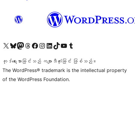
ကျွန်ုပ်တို့၏ X (ယခင် Twitter) အကောင့်သို့ သွားရောက်ကြည့်ရှုပါ
ကျွန်ုပ်တို့၏ Bluesky အကောင့်သို့ ဝင်ရောက်ကြည့်ရှုရန်
ကျွန်ုပ်တို့၏ Mastodon အကောင့်သို့ သွားရောက်ကြည့်ရှုပါ
ကျွန်ုပ်တို့၏ Threads အကောင့်သို့ ဝင်ရောက်ကြည့်ရှုရန်
ကျွန်ုပ်တို့၏ Facebook စာမျက်နှာသို့ သွားရောက်ကြည့်ရှုပါ
ကျွန်ုပ်တို့၏ Instagram အကောင့်သို့ သွားရောက်ကြည့်ရှုပါ
ကျွန်ုပ်တို့၏ LinkedIn အကောင့်သို့ သွားရောက်ကြည့်ရှုပါ
ကျွန်ုပ်တို့၏ TikTok အကောင့်သို့ ဝင်ရောက်ကြည့်ရှုရန်
ကျွန်ုပ်တို့၏ YouTube ချန်နယ်သို့ သွားရောက်ကြည့်ရှုပါ
ကျွန်ုပ်တို့၏ Tumblr အကောင့်သို့ ဝင်ရောက်ကြည့်ရှုရန်
ကုဒ်ရေးသားခြင်းသည် ကဗျာသီကုံးခြင်း ဖြစ်သည်။
The WordPress® trademark is the intellectual property
of the WordPress Foundation.