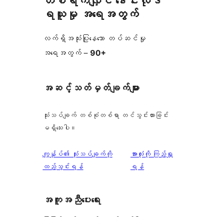
တစ်ရက်လျှင် ဒေါင်းလုဒ်
ရယူမှု အရေအတွက်
လက်ရှိအသုံးပြုနေသော တပ်ဆင်မှု
အရေအတွက် –
90+
အဆင့်သတ်မှတ်ချက်များ
သုံးသပ်ချက် တစ်စုံတစ်ရာ တင်သွင်းထားခြင်း
မရှိသေးပါ။
သုံးသပ်
ကျွန်ုပ်၏ သုံးသပ်ချက်ကို
အားလုံးကို ကြည့်ရှု
ချက်
ထည့်သွင်းရန်
ရန်
အကူအညီပေးရေး