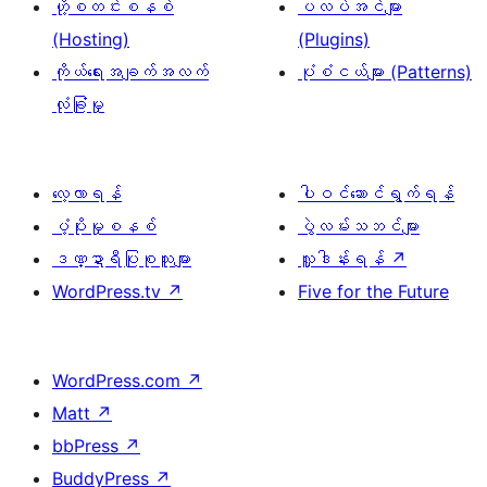
ဟို့စတင်းစနစ်
ပလပ်အင်များ
(Hosting)
(Plugins)
ကိုယ်ရေးအချက်အလက်
ပုံစံငယ်များ (Patterns)
လုံခြုံမှု
လေ့လာရန်
ပါဝင်ဆောင်ရွက်ရန်
ပံ့ပိုးမှုစနစ်
ပွဲလမ်းသဘင်များ
ဒဏ္ဍာရီပြုစုသူများ
လှူဒါန်းရန်
↗
WordPress.tv
↗
Five for the Future
WordPress.com
↗
Matt
↗
bbPress
↗
BuddyPress
↗