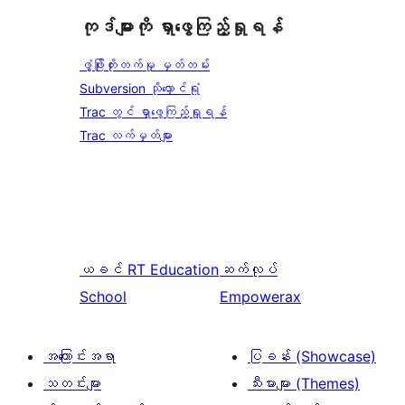
ကုဒ်များကို ရှာဖွေကြည့်ရှုရန်
ဖွံ့ဖြိုးတိုးတက်မှု မှတ်တမ်း
Subversion သိုလှောင်ရုံ
Trac တွင် ရှာဖွေကြည့်ရှုရန်
Trac လက်မှတ်များ
ယခင်
RT Education
ဆက်လုပ်
School
Empowerax
အကြောင်းအရာ
ပြခန်း (Showcase)
သတင်းများ
သီးမားများ (Themes)