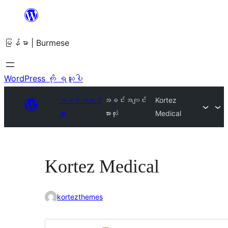
အကြောင်းအရာ
သို့
မြန်မာ | Burmese
ကျော်သွား
ရန်
WordPress ကို ရယူပါ
အခင်းအကျင်း
အခင်းအကျင်း
Kortez
များ
အားလုံး
Medical
Kortez Medical
kortezthemes