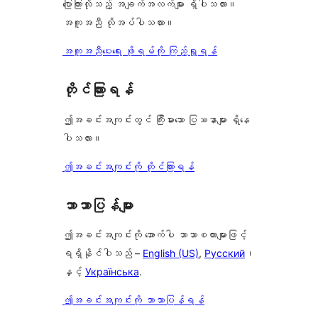
ပြောကြားလိုသည့် အချက်အလက်များ ရှိပါသလား။
အကူအညီ လိုအပ်ပါသလား။
အကူအညီပေးရေး ဖိုရမ်ကို ကြည့်ရှုရန်
တိုင်ကြားရန်
ဤအခင်းအကျင်းတွင် ကြီးမားသော ပြဿနာများ ရှိနေ
ပါသလား။
ဤအခင်းအကျင်းကို တိုင်ကြားရန်
ဘာသာပြန်များ
ဤအခင်းအကျင်းကို အောက်ပါ ဘာသာစကားများဖြင့်
ရရှိနိုင်ပါသည် –
English (US)
,
Русский
၊
နှင့်
Українська
.
ဤအခင်းအကျင်းကို ဘာသာပြန်ရန်