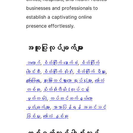
businesses and professionals to
establish a captivating online
presence effortlessly.
အ​ထူး​ပြု​လုပ်​ချက်​များ
ဘလော့ဂ်
, 
စိတ်ကြိုက် နောက်ခံ
, 
စိတ်ကြိုက်
ခေါင်းစီး
, 
စိတ်ကြိုက် လိုဂို
, 
စိတ်ကြိုက် မီနူး
, 
ဖျော်ဖြေရေး
, 
ထူးခြားထင်ရှားသော ရုပ်ပုံများ
, 
ကော်လံ
တစ်ခု
, 
ပိုတ်ဖိုလီယို (လုပ်ငန်း
မှတ်တမ်း)
, 
ထပ်ဆင့်ဆက်နွယ်သော
မှတ်ချက်များ
, 
ဘာသာပြန်ရန် အဆင်သင့်
ဖြစ်မှု
, 
ကော်လံ နှစ်ခု