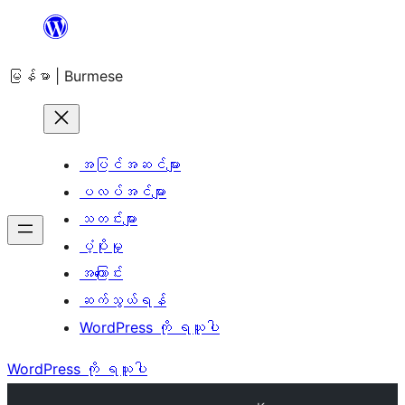
အကြောင်းအရာ
သို့
မြန်မာ | Burmese
ကျော်သွား
ရန်
အပြင်အဆင်များ
ပလပ်အင်များ
သတင်းများ
ပံ့ပိုးမှု
အကြောင်း
ဆက်သွယ်ရန်
WordPress ကို ရယူပါ
WordPress ကို ရယူပါ