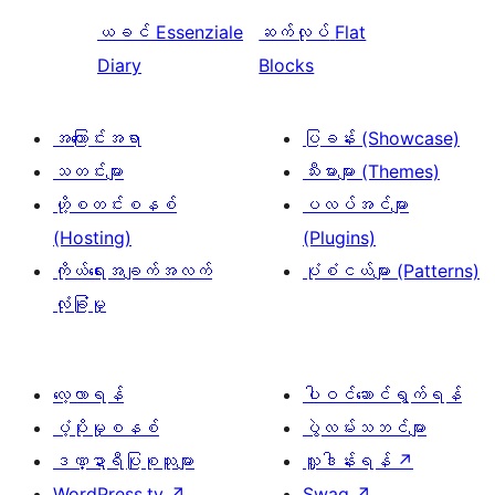
ယခင်
Essenziale
ဆက်လုပ်
Flat
Diary
Blocks
အကြောင်းအရာ
ပြခန်း (Showcase)
သတင်းများ
သီးမားများ (Themes)
ဟို့စတင်းစနစ်
ပလပ်အင်များ
(Hosting)
(Plugins)
ကိုယ်ရေးအချက်အလက်
ပုံစံငယ်များ (Patterns)
လုံခြုံမှု
လေ့လာရန်
ပါဝင်ဆောင်ရွက်ရန်
ပံ့ပိုးမှုစနစ်
ပွဲလမ်းသဘင်များ
ဒဏ္ဍာရီပြုစုသူများ
လှူဒါန်းရန်
↗
WordPress.tv
↗
Swag
↗