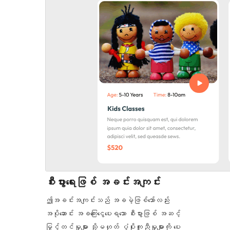
စီးပွားရေးဖြစ် အခင်းအကျင်း
ဤအခင်းအကျင်းသည် အခမဲ့ဖြစ်သော်လည်း
အပိုဆောင်း အခကြေးငွေပေးရသော စီးပွားဖြစ် အဆင့်
မြှင့်တင်မှုများ သို့မဟုတ် ပံ့ပိုးကူညီမှုများကို ပေး