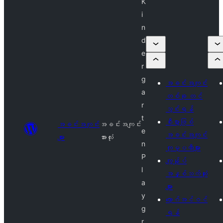
K
i
n
d
e
r
g
အခင်းအကျင်း
a
တစ်ခု တင်
r
သွင်းရန်
t
စီးပွားဖြစ်
အခင်းအကျင်း
အခင်းအကျင်း
e
အခင်းအကျင်း
များ
အားလုံး
n
ကုမ္ပဏီများ
P
ကျွန်ုပ်
l
အနှစ်သက်ဆုံး
a
များ
y
လော့ဂ်အင်ဝင်
g
ရန်
r