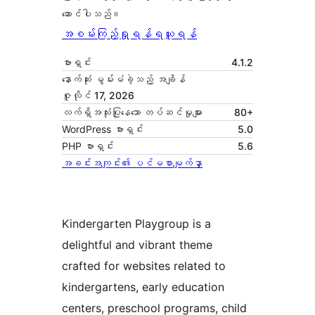
ဆောင်ပါသည်။
အစမ်းကြည့်ရှုရန်
ရယူရန်
ဗားရှင်း
4.1.2
နောက်ဆုံး မွမ်းမံခဲ့သည့် အချိန်
ဇူလိုင် 17, 2026
လက်ရှိအသုံးပြုနေသော တပ်ဆင်မှုများ
80+
WordPress ဗားရှင်း
5.0
PHP ဗားရှင်း
5.6
အခင်းအကျင်း၏ ပင်မစာမျက်နှာ
Kindergarten Playgroup is a
delightful and vibrant theme
crafted for websites related to
kindergartens, early education
centers, preschool programs, child