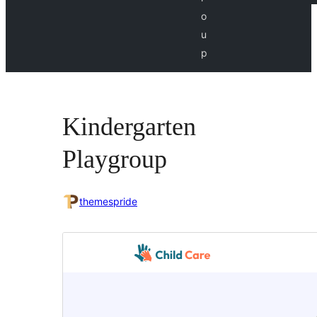
o
u
p
Kindergarten
Playgroup
themespride