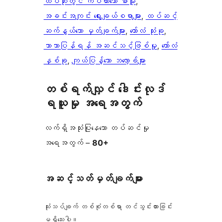
ထိပ်ဆုံးတွင် ကပ်ထားသော စာမူ
, 
အခင်းအကျင်း ရွေးချယ်စရာများ
, 
ထပ်ဆင့်
ဆက်နွယ်သော မှတ်ချက်များ
, 
ကော်လံ သုံးခု
, 
ဘာသာပြန်ရန် အဆင်သင့်ဖြစ်မှု
, 
ကော်လံ
နှစ်ခု
, 
ကျယ်ပြန့်သော ဘလော့ခ်များ
တစ်ရက်လျှင် ဒေါင်းလုဒ်
ရယူမှု အရေအတွက်
လက်ရှိအသုံးပြုနေသော တပ်ဆင်မှု
အရေအတွက် –
80+
အဆင့်သတ်မှတ်ချက်များ
သုံးသပ်ချက် တစ်စုံတစ်ရာ တင်သွင်းထားခြင်း
မရှိသေးပါ။