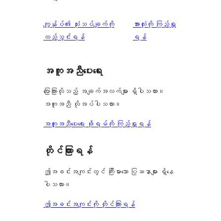
သုံးသပ်
ကျွန်ုပ်၏ သုံးသပ်ချက်ကို
အားလုံးကို ကြည့်ရှု
ချက်
ထည့်သွင်းရန်
ရန်
အကူအညီပေးရေး
ပြောကြားလိုသည့် အချက်အလက်များ ရှိပါသလား။
အကူအညီ လိုအပ်ပါသလား။
အကူအညီပေးရေး ဖိုရမ်ကို ကြည့်ရှုရန်
တိုင်ကြားရန်
ဤအခင်းအကျင်းတွင် ကြီးမားသော ပြဿနာများ ရှိနေ
ပါသလား။
ဤအခင်းအကျင်းကို တိုင်ကြားရန်