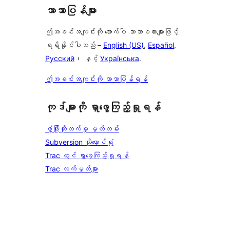
ဘာသာပြန်များ
ဤအခင်းအကျင်းကို အောက်ပါ ဘာသာစကားများဖြင့်
ရရှိနိုင်ပါသည် –
English (US)
,
Español
,
Русский
၊ နှင့်
Українська
.
ဤအခင်းအကျင်းကို ဘာသာပြန်ရန်
ကုဒ်များကို ရှာဖွေကြည့်ရှုရန်
ဖွံ့ဖြိုးတိုးတက်မှု မှတ်တမ်း
Subversion သိုလှောင်ရုံ
Trac တွင် ရှာဖွေကြည့်ရှုရန်
Trac လက်မှတ်များ