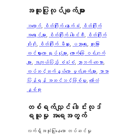
အ​ထူး​ပြု​လုပ်​ချက်​များ
ဘလော့ဂ်
, 
စိတ်ကြိုက် နောက်ခံ
, 
စိတ်ကြိုက်
အရောင်များ
, 
စိတ်ကြိုက် ခေါင်းစီး
, 
စိတ်ကြိုက်
လိုဂို
, 
စိတ်ကြိုက် မီနူး
, 
ပညာရေး
, 
ထူးခြား
ထင်ရှားသော ရုပ်ပုံများ
, 
အောက်ခြေ ဝစ်ဂျက်
များ
, 
အကျယ်ပြည့် စံပုံစံ
, 
ညာဘက် ဘေးဘား
, 
ထပ်ဆင့်ဆက်နွယ်သော မှတ်ချက်များ
, 
ဘာသာ
ပြန်ရန် အဆင်သင့်ဖြစ်မှု
, 
ကော်လံ
နှစ်ခု
တစ်ရက်လျှင် ဒေါင်းလုဒ်
ရယူမှု အရေအတွက်
လက်ရှိအသုံးပြုနေသော တပ်ဆင်မှု