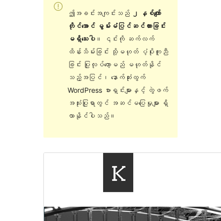
ဤအခင်းအကျင်းသည်
၂ နှစ်ကျော်
တိုင်အောင် မွမ်းမံပြင်ဆင်ထားခြင်း
မရှိသေးပါ
။ ၎င်းကို ဆက်လက်
ထိန်းသိမ်းခြင်း သို့မဟုတ် ပံ့ပိုးကူညီ
ခြင်း ပြုလုပ်တော့မည် မဟုတ်နိုင်
သည့်အပြင်၊ နောက်ဆုံးထွက်
WordPress ဗားရှင်းများနှင့် တွဲဖက်
အသုံးပြုရာတွင် အဆင်မပြေမှုများ ရှိ
လာနိုင်ပါသည်။