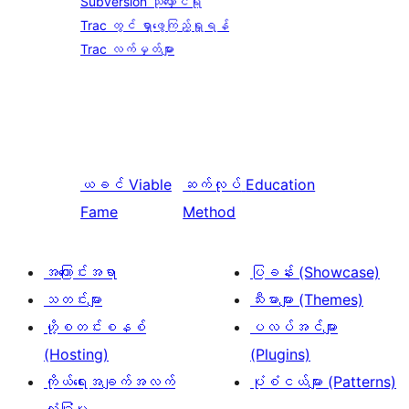
Subversion သိုလှောင်ရုံ
Trac တွင် ရှာဖွေကြည့်ရှုရန်
Trac လက်မှတ်များ
ယခင်
Viable
ဆက်လုပ်
Education
Fame
Method
အကြောင်းအရာ
ပြခန်း (Showcase)
သတင်းများ
သီးမားများ (Themes)
ဟို့စတင်းစနစ်
ပလပ်အင်များ
(Hosting)
(Plugins)
ကိုယ်ရေးအချက်အလက်
ပုံစံငယ်များ (Patterns)