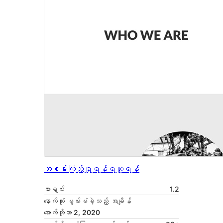
အစမ်းကြည့်ရှုရန်
ရယူရန်
ဗားရှင်း
1.2
နောက်ဆုံး မွမ်းမံခဲ့သည့် အချိန်
အောက်တိုဘာ 2, 2020