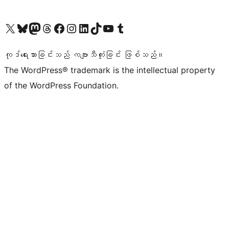
ကျွန်ုပ်တို့၏ X (ယခင် Twitter) အကောင့်သို့ သွားရောက်ကြည့်ရှုပါ
ကျွန်ုပ်တို့၏ Bluesky အကောင့်သို့ ဝင်ရောက်ကြည့်ရှုရန်
ကျွန်ုပ်တို့၏ Mastodon အကောင့်သို့ သွားရောက်ကြည့်ရှုပါ
ကျွန်ုပ်တို့၏ Threads အကောင့်သို့ ဝင်ရောက်ကြည့်ရှုရန်
ကျွန်ုပ်တို့၏ Facebook စာမျက်နှာသို့ သွားရောက်ကြည့်ရှုပါ
ကျွန်ုပ်တို့၏ Instagram အကောင့်သို့ သွားရောက်ကြည့်ရှုပါ
ကျွန်ုပ်တို့၏ LinkedIn အကောင့်သို့ သွားရောက်ကြည့်ရှုပါ
ကျွန်ုပ်တို့၏ TikTok အကောင့်သို့ ဝင်ရောက်ကြည့်ရှုရန်
ကျွန်ုပ်တို့၏ YouTube ချန်နယ်သို့ သွားရောက်ကြည့်ရှုပါ
ကျွန်ုပ်တို့၏ Tumblr အကောင့်သို့ ဝင်ရောက်ကြည့်ရှုရန်
ကုဒ်ရေးသားခြင်းသည် ကဗျာသီကုံးခြင်း ဖြစ်သည်။
The WordPress® trademark is the intellectual property
of the WordPress Foundation.