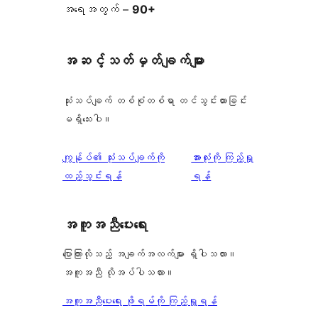
အရေအတွက် –
90+
အဆင့်သတ်မှတ်ချက်များ
သုံးသပ်ချက် တစ်စုံတစ်ရာ တင်သွင်းထားခြင်း
မရှိသေးပါ။
သုံးသပ်
ကျွန်ုပ်၏ သုံးသပ်ချက်ကို
အားလုံးကို ကြည့်ရှု
ချက်
ထည့်သွင်းရန်
ရန်
အကူအညီပေးရေး
ပြောကြားလိုသည့် အချက်အလက်များ ရှိပါသလား။
အကူအညီ လိုအပ်ပါသလား။
အကူအညီပေးရေး ဖိုရမ်ကို ကြည့်ရှုရန်