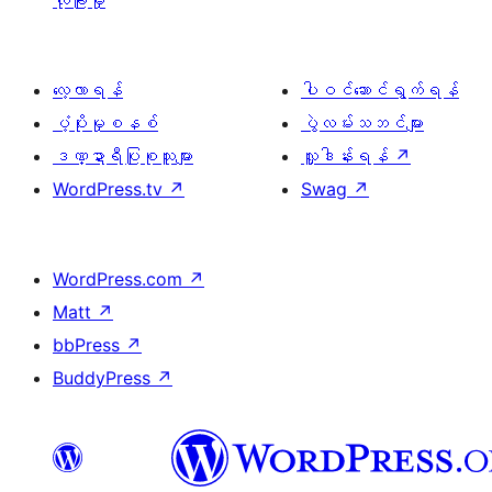
လုံခြုံမှု
လေ့လာရန်
ပါဝင်ဆောင်ရွက်ရန်
ပံ့ပိုးမှုစနစ်
ပွဲလမ်းသဘင်များ
ဒဏ္ဍာရီပြုစုသူများ
လှူဒါန်းရန်
↗
WordPress.tv
↗
Swag
↗
WordPress.com
↗
Matt
↗
bbPress
↗
BuddyPress
↗