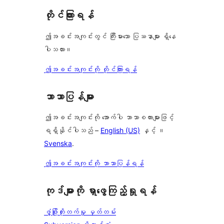
တိုင်ကြားရန်
ဤအခင်းအကျင်းတွင် ကြီးမားသော ပြဿနာများ ရှိနေ
ပါသလား။
ဤအခင်းအကျင်းကို တိုင်ကြားရန်
ဘာသာပြန်များ
ဤအခင်းအကျင်းကို အောက်ပါ ဘာသာစကားများဖြင့်
ရရှိနိုင်ပါသည် –
English (US)
နှင့် ။
Svenska
.
ဤအခင်းအကျင်းကို ဘာသာပြန်ရန်
ကုဒ်များကို ရှာဖွေကြည့်ရှုရန်
ဖွံ့ဖြိုးတိုးတက်မှု မှတ်တမ်း