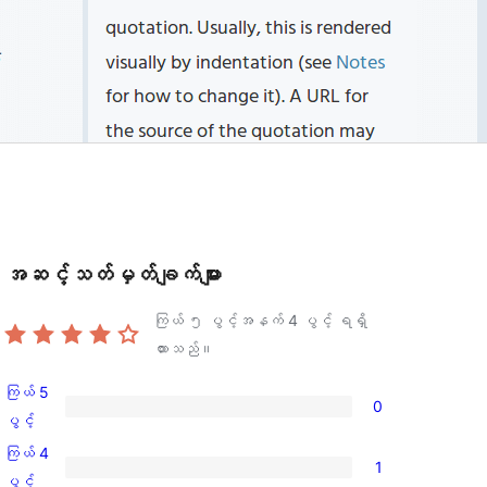
အဆင့်သတ်မှတ်ချက်များ
ကြယ် ၅ ပွင့်အနက်
4
ပွင့် ရရှိ
ထားသည်။
ကြယ် 5
0
ကြယ်
ပွင့်
5
ကြယ် 4
1
ပွင့်
ကြယ်
ပွင့်