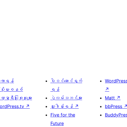
ေ့လာရန်
ပါဝင်ဆောင်ရွက်
WordPres
့ပိုးမှုစနစ်
ရန်
↗
္ဍာရီပြုစုသူများ
ပွဲလမ်းသဘင်များ
Matt
↗
ordPress.tv
↗
လှူဒါန်းရန်
↗
bbPress
Five for the
BuddyPre
Future