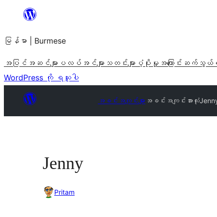
အကြောင်းအရာ
သို့
မြန်မာ | Burmese
ကျော်သွား
ရန်
အပြင်အဆင်များ
ပလပ်အင်များ
သတင်းများ
ပံ့ပိုးမှု
အကြောင်း
ဆက်သွယ်
WordPress ကို ရယူပါ
အခင်းအကျင်းများ
အခင်းအကျင်းအားလုံး
Jenn
Jenny
Pritam