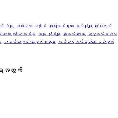
က် မီနူး
, 
အယ်ဒီတာ စတိုင်
, 
ထူးခြားထင်ရှားသော ရုပ်ပုံများ
, 
ပြောင်းလွယ်
ဘေးဘား
, 
ကော်လံ တစ်ခု
, 
စာမူ ပုံစံများ
, 
ညာဘက် ဘေးဘား
, 
ညာမှဘယ်ဖတ်ရ
ူ
, 
အခင်းအကျင်း ရွေးချယ်စရာများ
, 
ထပ်ဆင့်ဆက်နွယ်သော မှတ်ချက်
ရေအတွက်