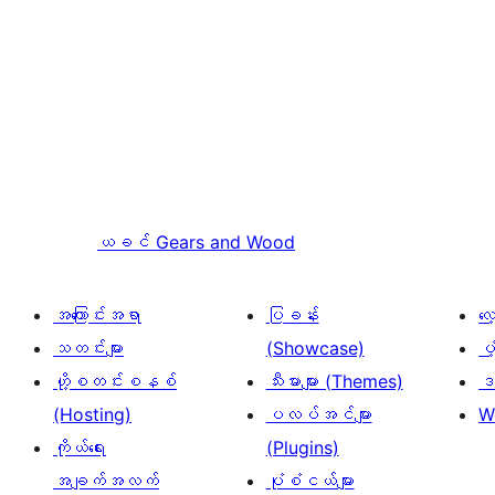
ယခင်
Gears and Wood
အကြောင်းအရာ
ပြခန်း
လ
သတင်းများ
(Showcase)
ပံ
ဟို့စတင်းစနစ်
သီးမားများ (Themes)
ဒဏ
(Hosting)
ပလပ်အင်များ
W
ကိုယ်ရေး
(Plugins)
အချက်အလက်
ပုံစံငယ်များ