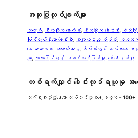
အ​ထူး​ပြု​လုပ်​ချက်​များ
ဘလော့ဂ်
, 
စိတ်ကြိုက် နောက်ခံ
, 
စိတ်ကြိုက် ခေါင်းစီး
, 
စိတ်ကြို
ပြင်လွယ်ရှိသော ခေါင်းစီး
, 
အကျယ်ပြည့် စံပုံစံ
, 
ဘယ်ဘက် 
သော ဘာသာစကား အထောက်အပံ့
, 
ထိပ်ဆုံးတွင် ကပ်ထားသော စာမ
များ
, 
ဘာသာပြန်ရန် အဆင်သင့်ဖြစ်မှု
, 
ကော်လံ နှစ်ခု
တစ်ရက်လျှင် ဒေါင်းလုဒ်ရယူမှု အ
လက်ရှိအသုံးပြုနေသော တပ်ဆင်မှုအရေအတွက် –
100+