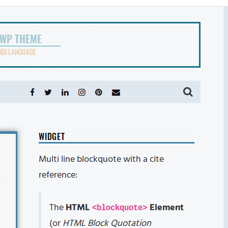
အစမ်းကြည့်ရှုရန်
ရယူရန်
ဗားရှင်း
2.2.1
နောက်ဆုံး မွမ်းမံခဲ့သည့် အချိန်
ဇွန် 23, 2025
လက်ရှိအသုံးပြုနေသော တပ်ဆင်မှုများ
100+
WordPress ဗားရှင်း
4.7
PHP ဗားရှင်း
5.6
အခင်းအကျင်း၏ ပင်မစာမျက်နှာ