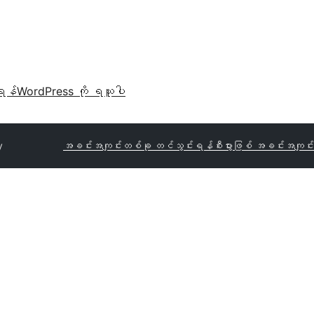
ရန်
WordPress ကို ရယူပါ
y
အခင်းအကျင်းတစ်ခု တင်သွင်းရန်
စီးပွားဖြစ် အခင်းအကျင်း