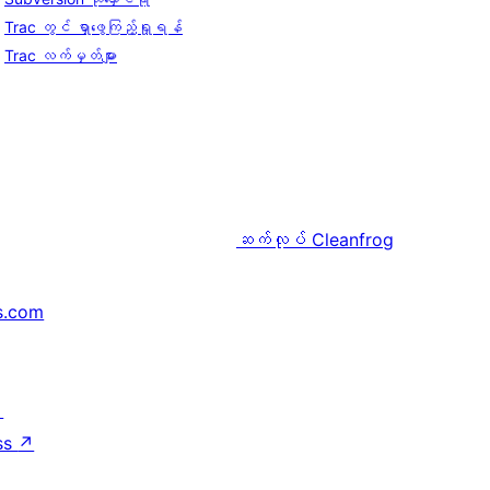
Trac တွင် ရှာဖွေကြည့်ရှုရန်
Trac လက်မှတ်များ
ဆက်လုပ်
Cleanfrog
s.com
↗
ss
↗