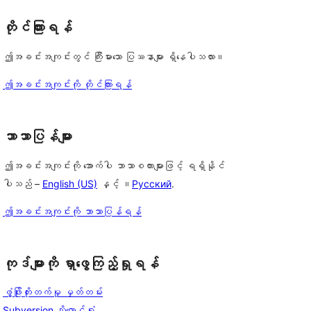
တိုင်ကြားရန်
ဤအခင်းအကျင်းတွင် ကြီးမားသော ပြဿနာများ ရှိနေပါသလား။
ဤအခင်းအကျင်းကို တိုင်ကြားရန်
ဘာသာပြန်များ
ဤအခင်းအကျင်းကို အောက်ပါ ဘာသာစကားများဖြင့် ရရှိနိုင်
ပါသည် –
English (US)
နှင့် ။
Русский
.
ဤအခင်းအကျင်းကို ဘာသာပြန်ရန်
ကုဒ်များကို ရှာဖွေကြည့်ရှုရန်
ဖွံ့ဖြိုးတိုးတက်မှု မှတ်တမ်း
Subversion သိုလှောင်ရုံ