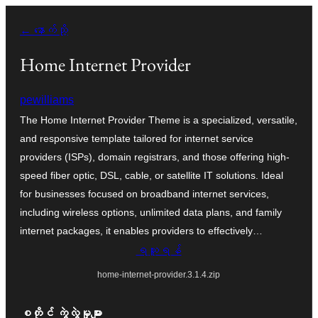
အကြောင်းအရာ
← နောက်သို့
သို့
ကျော်သွား
Home Internet Provider
ရန်
pewilliams
The Home Internet Provider Theme is a specialized, versatile,
and responsive template tailored for internet service
providers (ISPs), domain registrars, and those offering high-
speed fiber optic, DSL, cable, or satellite IT solutions. Ideal
for businesses focused on broadband internet services,
including wireless options, unlimited data plans, and family
internet packages, it enables providers to effectively…
ရယူရန်
home-internet-provider.3.1.4.zip
စတိုင် ကွဲလွဲမှုများ