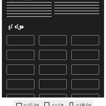
ပုံစံများ
ကျယ်ပြန့်သော
အလတ်စား
ကျဉ်းမြောင်းသော