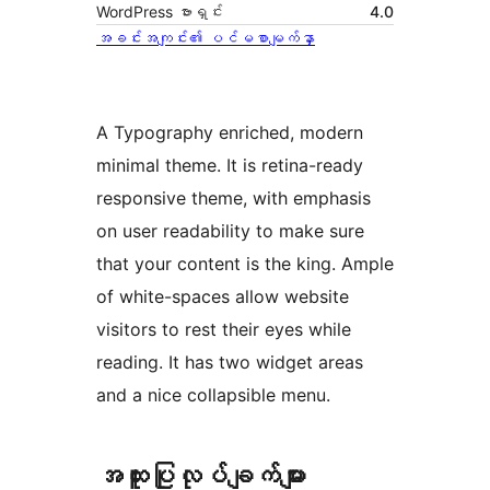
WordPress ဗားရှင်း
4.0
အခင်းအကျင်း၏ ပင်မစာမျက်နှာ
A Typography enriched, modern
minimal theme. It is retina-ready
responsive theme, with emphasis
on user readability to make sure
that your content is the king. Ample
of white-spaces allow website
visitors to rest their eyes while
reading. It has two widget areas
and a nice collapsible menu.
အ​ထူး​ပြု​လုပ်​ချက်​များ