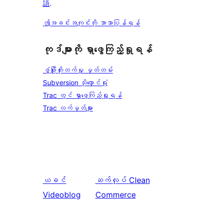
語
.
ဤအခင်းအကျင်းကို ဘာသာပြန်ရန်
ကုဒ်များကို ရှာဖွေကြည့်ရှုရန်
ဖွံ့ဖြိုးတိုးတက်မှု မှတ်တမ်း
Subversion သိုလှောင်ရုံ
Trac တွင် ရှာဖွေကြည့်ရှုရန်
Trac လက်မှတ်များ
ယခင်
ဆက်လုပ်
Clean
Videoblog
Commerce