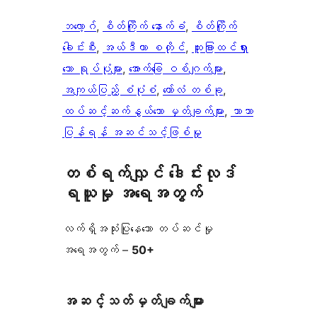
ဘလော့ဂ်
, 
စိတ်ကြိုက် နောက်ခံ
, 
စိတ်ကြိုက်
ခေါင်းစီး
, 
အယ်ဒီတာ စတိုင်
, 
ထူးခြားထင်ရှား
သော ရုပ်ပုံများ
, 
အောက်ခြေ ဝစ်ဂျက်များ
, 
အကျယ်ပြည့် စံပုံစံ
, 
ကော်လံ တစ်ခု
, 
ထပ်ဆင့်ဆက်နွယ်သော မှတ်ချက်များ
, 
ဘာသာ
ပြန်ရန် အဆင်သင့်ဖြစ်မှု
တစ်ရက်လျှင် ဒေါင်းလုဒ်
ရယူမှု အရေအတွက်
လက်ရှိအသုံးပြုနေသော တပ်ဆင်မှု
အရေအတွက် –
50+
အဆင့်သတ်မှတ်ချက်များ