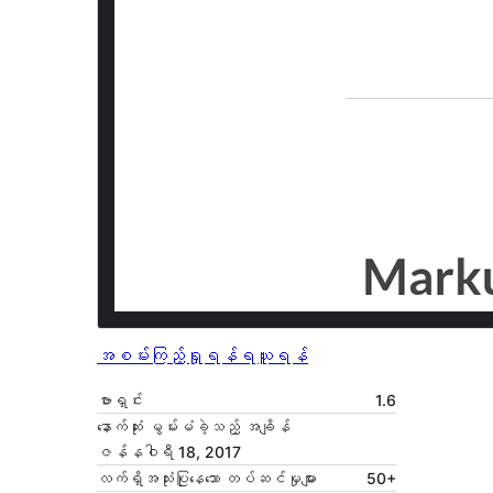
အစမ်းကြည့်ရှုရန်
ရယူရန်
ဗားရှင်း
1.6
နောက်ဆုံး မွမ်းမံခဲ့သည့် အချိန်
ဇန်နဝါရီ 18, 2017
လက်ရှိအသုံးပြုနေသော တပ်ဆင်မှုများ
50+