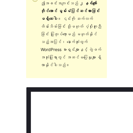
ဤအခင်းအကျင်းသည်
၂ နှစ်ကျော်
တိုင်အောင် မွမ်းမံပြင်ဆင်ထားခြင်း
မရှိသေးပါ
။ ၎င်းကို ဆက်လက်
ထိန်းသိမ်းခြင်း သို့မဟုတ် ပံ့ပိုးကူညီ
ခြင်း ပြုလုပ်တော့မည် မဟုတ်နိုင်
သည့်အပြင်၊ နောက်ဆုံးထွက်
WordPress ဗားရှင်းများနှင့် တွဲဖက်
အသုံးပြုရာတွင် အဆင်မပြေမှုများ ရှိ
လာနိုင်ပါသည်။