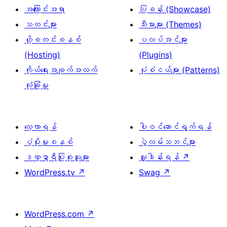
အကြောင်းအရာ
ပြခန်း (Showcase)
သတင်းများ
သီးမားများ (Themes)
ဟို့စတင်းစနစ်
ပလပ်အင်များ
(Hosting)
(Plugins)
ကိုယ်ရေးအချက်အလက်
ပုံစံငယ်များ (Patterns)
လုံခြုံမှု
လေ့လာရန်
ပါဝင်ဆောင်ရွက်ရန်
ပံ့ပိုးမှုစနစ်
ပွဲလမ်းသဘင်များ
ဒဏ္ဍာရီပြုစုသူများ
လှူဒါန်းရန်
↗
WordPress.tv
↗
Swag
↗
WordPress.com
↗