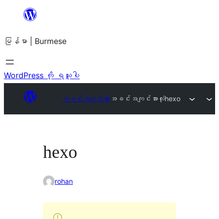
အကြောင်းအရာ
သို့
မြန်မာ | Burmese
ကျော်သွား
ရန်
WordPress ကို ရယူပါ
အခင်းအကျင်းများ
အခင်းအကျင်းအားလုံး
hexo
hexo
rohan