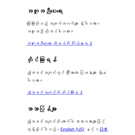
စောင်
ချက်
အကူအညီပေးရေး
0
စောင်
ပြောကြားလိုသည့် အချက်အလက်များ ရှိပါသလား။
အကူအညီ လိုအပ်ပါသလား။
အကူအညီပေးရေး ဖိုရမ်ကို ကြည့်ရှုရန်
တိုင်ကြားရန်
ဤအခင်းအကျင်းတွင် ကြီးမားသော ပြဿနာများ ရှိနေ
ပါသလား။
ဤအခင်းအကျင်းကို တိုင်ကြားရန်
ဘာသာပြန်များ
ဤအခင်းအကျင်းကို အောက်ပါ ဘာသာစကားများဖြင့်
ရရှိနိုင်ပါသည် –
English (US)
နှင့် ။
日本