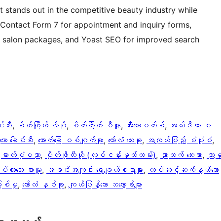
t stands out in the competitive beauty industry while
e Contact Form 7 for appointment and inquiry forms,
 salon packages, and Yoast SEO for improved search
်းစီး
, 
စိတ်ကြိုက် လိုဂို
, 
စိတ်ကြိုက် မီနူး
, 
အီးကောမတ်စ်
, 
အယ်ဒီတာ စ
ော ခေါင်းစီး
, 
အောက်ခြေ ဝစ်ဂျက်များ
, 
ကော်လံ လေးခု
, 
အကျယ်ပြည့် စံပုံစံ
, 
 
ဓာတ်ပုံပညာ
, 
ပိုတ်ဖိုလီယို (လုပ်ငန်းမှတ်တမ်း)
, 
ညာဘက် ဘေးဘား
, 
ညာမ
ပ်ထားသော စာမူ
, 
အခင်းအကျင်း ရွေးချယ်စရာများ
, 
ထပ်ဆင့်ဆက်နွယ်သော
စ်မှု
, 
ကော်လံ နှစ်ခု
, 
ကျယ်ပြန့်သော ဘလော့ခ်များ