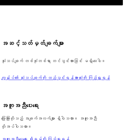
အဆင့်သတ်မှတ်ချက်များ
သုံးသပ်ချက် တစ်စုံတစ်ရာ တင်သွင်းထားခြင်း မရှိသေးပါ။
သုံးသပ်
ကျွန်ုပ်၏ သုံးသပ်ချက်ကို ထည့်သွင်းရန်
အားလုံးကို ကြည့်ရှုရန်
ချက်
အကူအညီပေးရေး
ပြောကြားလိုသည့် အချက်အလက်များ ရှိပါသလား။ အကူအညီ
လိုအပ်ပါသလား။
အကူအညီပေးရေး ဖိုရမ်ကို ကြည့်ရှုရန်