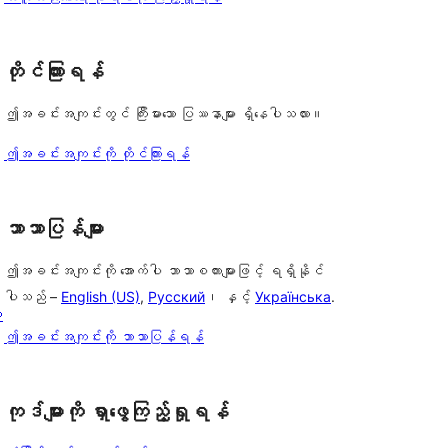
တိုင်ကြားရန်
ဤအခင်းအကျင်းတွင် ကြီးမားသော ပြဿနာများ ရှိနေပါသလား။
ဤအခင်းအကျင်းကို တိုင်ကြားရန်
ဘာသာပြန်များ
ဤအခင်းအကျင်းကို အောက်ပါ ဘာသာစကားများဖြင့် ရရှိနိုင်
ပါသည် –
English (US)
,
Русский
၊ နှင့်
Українська
.
ှ
ဤအခင်းအကျင်းကို ဘာသာပြန်ရန်
ကုဒ်များကို ရှာဖွေကြည့်ရှုရန်