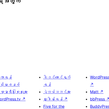
ရေအတွက်
ေ့လာရန်
ပါဝင်ဆောင်ရွက်
WordPres
့ပိုးမှုစနစ်
ရန်
↗
္ဍာရီပြုစုသူများ
ပွဲလမ်းသဘင်များ
Matt
↗
ordPress.tv
↗
လှူဒါန်းရန်
↗
bbPress
Five for the
BuddyPre