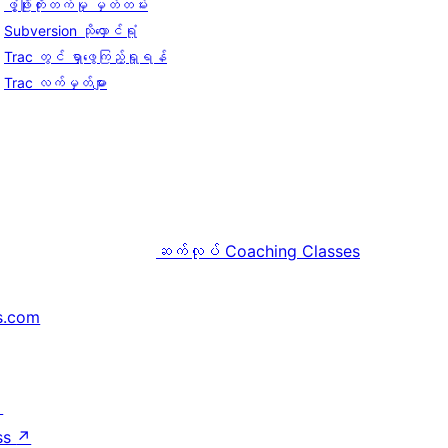
ဖွံ့ဖြိုးတိုးတက်မှု မှတ်တမ်း
Subversion သိုလှောင်ရုံ
Trac တွင် ရှာဖွေကြည့်ရှုရန်
Trac လက်မှတ်များ
ဆက်လုပ်
Coaching Classes
s.com
↗
ss
↗