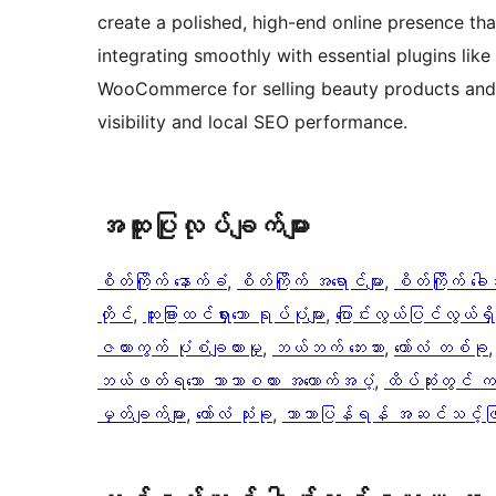
create a polished, high-end online presence tha
integrating smoothly with essential plugins lik
WooCommerce for selling beauty products and
visibility and local SEO performance.
အ​ထူး​ပြု​လုပ်​ချက်​များ
စိတ်ကြိုက် နောက်ခံ
, 
စိတ်ကြိုက် အရောင်များ
, 
စိတ်ကြိုက် ခေါင
တိုင်
, 
ထူးခြားထင်ရှားသော ရုပ်ပုံများ
, 
ပြောင်းလွယ်ပြင်လွယ်ရှိသ
ဇယားကွက် ပုံစံချထားမှု
, 
ဘယ်ဘက် ဘေးဘား
, 
ကော်လံ တစ်ခု
,
ဘယ်ဖတ်ရသော ဘာသာစကား အထောက်အပံ့
, 
ထိပ်ဆုံးတွင် က
မှတ်ချက်များ
, 
ကော်လံ သုံးခု
, 
ဘာသာပြန်ရန် အဆင်သင့်ဖြ