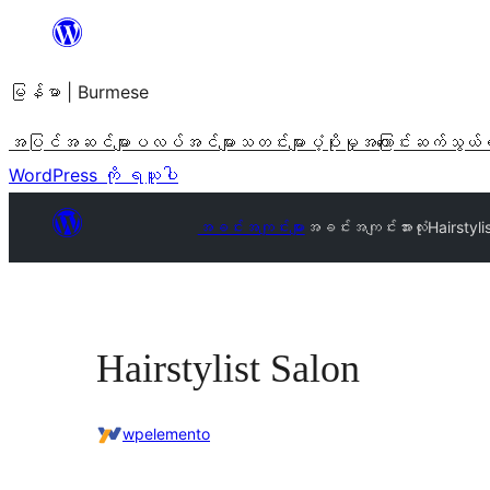
အကြောင်းအရာ
သို့
မြန်မာ | Burmese
ကျော်သွား
ရန်
အပြင်အဆင်များ
ပလပ်အင်များ
သတင်းများ
ပံ့ပိုးမှု
အကြောင်း
ဆက်သွယ်
WordPress ကို ရယူပါ
အခင်းအကျင်းများ
အခင်းအကျင်းအားလုံး
Hairstyli
Hairstylist Salon
wpelemento