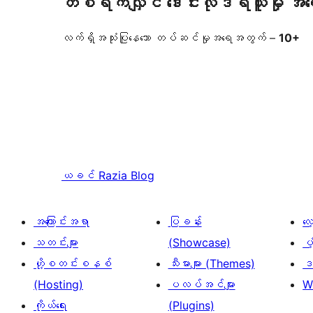
တစ်ရက်လျှင် ဒေါင်းလုဒ်ရယူမှု အ
လက်ရှိအသုံးပြုနေသော တပ်ဆင်မှုအရေအတွက် –
10+
ယခင်
Razia Blog
အကြောင်းအရာ
ပြခန်း
လ
သတင်းများ
(Showcase)
ပံ
ဟို့စတင်းစနစ်
သီးမားများ (Themes)
ဒဏ
(Hosting)
ပလပ်အင်များ
W
ကိုယ်ရေး
(Plugins)