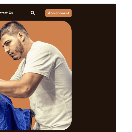
အစမ်းကြည့်ရှုရန်
ရယူရန်
ဗားရှင်း
0.4.9
နောက်ဆုံး မွမ်းမံခဲ့သည့် အချိန်
ဇူလိုင် 9, 2026
လက်ရှိအသုံးပြုနေသော တပ်ဆင်မှုများ
10+
WordPress ဗားရှင်း
5.0
PHP ဗားရှင်း
5.6
အခင်းအကျင်း၏ ပင်မစာမျက်နှာ