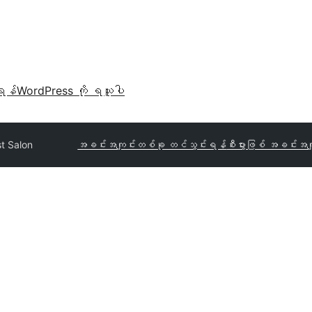
ရန်
WordPress ကို ရယူပါ
st Salon
အခင်းအကျင်းတစ်ခု တင်သွင်းရန်
စီးပွားဖြစ် အခင်းအက