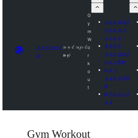
G
အခင်းအကျင်း
y
တစ်ခု တင်
m
သွင်းရန်
W
စီးပွားဖြစ်
အခင်းအကျင်း
အခင်းအကျင်း
o
အခင်းအကျင်း
များ
အားလုံး
r
ကုမ္ပဏီများ
k
ကျွန်ုပ်
o
အနှစ်သက်ဆုံး
u
များ
t
လော့ဂ်အင်ဝင်
ရန်
Gym Workout