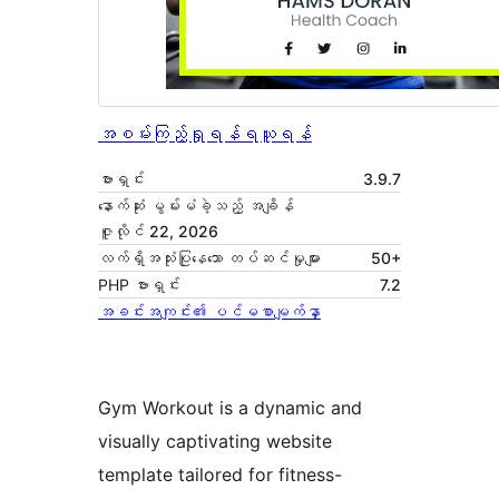
အစမ်းကြည့်ရှုရန်
ရယူရန်
ဗားရှင်း
3.9.7
နောက်ဆုံး မွမ်းမံခဲ့သည့် အချိန်
ဇူလိုင် 22, 2026
လက်ရှိအသုံးပြုနေသော တပ်ဆင်မှုများ
50+
PHP ဗားရှင်း
7.2
အခင်းအကျင်း၏ ပင်မစာမျက်နှာ
Gym Workout is a dynamic and
visually captivating website
template tailored for fitness-