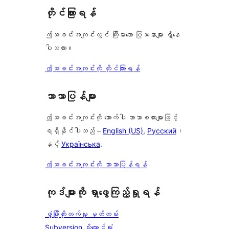
တိုင်ကြားရန်
ဤအခင်းအကျင်းတွင် ကြီးမားသော ပြဿနာများ ရှိနေ
ပါသလား။
ဤအခင်းအကျင်းကို တိုင်ကြားရန်
ဘာသာပြန်များ
ဤအခင်းအကျင်းကို အောက်ပါ ဘာသာစကားများဖြင့်
ရရှိနိုင်ပါသည် –
English (US)
,
Русский
၊
နှင့်
Українська
.
ဤအခင်းအကျင်းကို ဘာသာပြန်ရန်
ကုဒ်များကို ရှာဖွေကြည့်ရှုရန်
ဖွံ့ဖြိုးတိုးတက်မှု မှတ်တမ်း
Subversion သိုလှောင်ရုံ