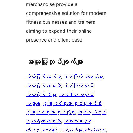
merchandise provide a
comprehensive solution for modern
fitness businesses and trainers
aiming to expand their online
presence and client base.
အ​ထူး​ပြု​လုပ်​ချက်​များ
စိတ်ကြိုက် နောက်ခံ
, 
စိတ်ကြိုက် အရောင်များ
, 
စိတ်ကြိုက် ခေါင်းစီး
, 
စိတ်ကြိုက် လိုဂို
, 
စိတ်ကြိုက် မီနူး
, 
အယ်ဒီတာ စတိုင်
, 
ပညာရေး
, 
ထူးခြားထင်ရှားသော ရုပ်ပုံခေါင်းစီး
, 
ထူးခြားထင်ရှားသော ရုပ်ပုံများ
, 
ပြောင်းလွယ်ပြင်
လွယ်ရှိသော ခေါင်းစီး
, 
အစားအစာနှင့်
ဖျော်ရည်
, 
အောက်ခြေ ဝစ်ဂျက်များ
, 
ကော်လံ လေးခု
, 