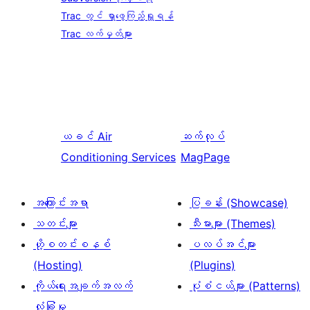
Trac တွင် ရှာဖွေကြည့်ရှုရန်
Trac လက်မှတ်များ
ယခင်
Air
ဆက်လုပ်
Conditioning Services
MagPage
အကြောင်းအရာ
ပြခန်း (Showcase)
သတင်းများ
သီးမားများ (Themes)
ဟို့စတင်းစနစ်
ပလပ်အင်များ
(Hosting)
(Plugins)
ကိုယ်ရေးအချက်အလက်
ပုံစံငယ်များ (Patterns)
လုံခြုံမှု