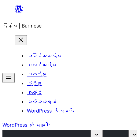
အကြောင်းအရာ
သို့
မြန်မာ | Burmese
ကျော်သွား
ရန်
အပြင်အဆင်များ
ပလပ်အင်များ
သတင်းများ
ပံ့ပိုးမှု
အကြောင်း
ဆက်သွယ်ရန်
WordPress ကို ရယူပါ
WordPress ကို ရယူပါ