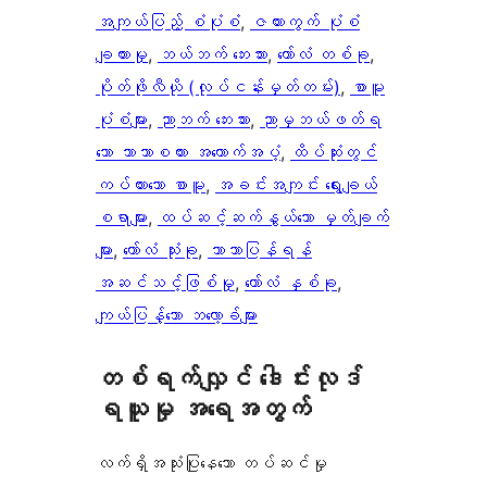
အကျယ်ပြည့် စံပုံစံ
, 
ဇယားကွက် ပုံစံ
ချထားမှု
, 
ဘယ်ဘက် ဘေးဘား
, 
ကော်လံ တစ်ခု
, 
ပိုတ်ဖိုလီယို (လုပ်ငန်းမှတ်တမ်း)
, 
စာမူ
ပုံစံများ
, 
ညာဘက် ဘေးဘား
, 
ညာမှဘယ်ဖတ်ရ
သော ဘာသာစကား အထောက်အပံ့
, 
ထိပ်ဆုံးတွင်
ကပ်ထားသော စာမူ
, 
အခင်းအကျင်း ရွေးချယ်
စရာများ
, 
ထပ်ဆင့်ဆက်နွယ်သော မှတ်ချက်
များ
, 
ကော်လံ သုံးခု
, 
ဘာသာပြန်ရန်
အဆင်သင့်ဖြစ်မှု
, 
ကော်လံ နှစ်ခု
, 
ကျယ်ပြန့်သော ဘလော့ခ်များ
တစ်ရက်လျှင် ဒေါင်းလုဒ်
ရယူမှု အရေအတွက်
လက်ရှိအသုံးပြုနေသော တပ်ဆင်မှု