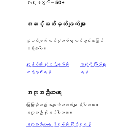
အရေအတွက် –
50+
အဆင့်သတ်မှတ်ချက်များ
သုံးသပ်ချက် တစ်စုံတစ်ရာ တင်သွင်းထားခြင်း
မရှိသေးပါ။
သုံးသပ်
ကျွန်ုပ်၏ သုံးသပ်ချက်ကို
အားလုံးကို ကြည့်ရှု
ချက်
ထည့်သွင်းရန်
ရန်
အကူအညီပေးရေး
ပြောကြားလိုသည့် အချက်အလက်များ ရှိပါသလား။
အကူအညီ လိုအပ်ပါသလား။
အကူအညီပေးရေး ဖိုရမ်ကို ကြည့်ရှုရန်