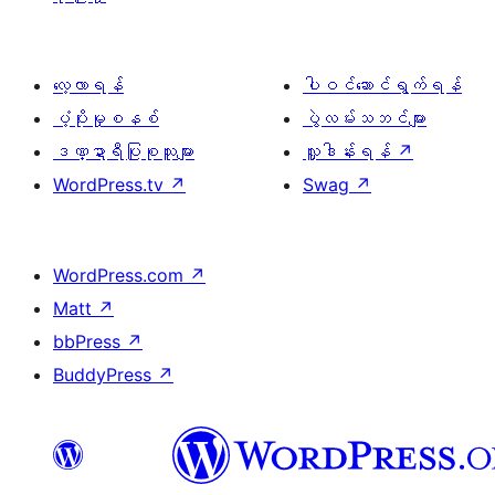
လေ့လာရန်
ပါဝင်ဆောင်ရွက်ရန်
ပံ့ပိုးမှုစနစ်
ပွဲလမ်းသဘင်များ
ဒဏ္ဍာရီပြုစုသူများ
လှူဒါန်းရန်
↗
WordPress.tv
↗
Swag
↗
WordPress.com
↗
Matt
↗
bbPress
↗
BuddyPress
↗