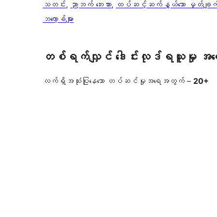
သတင်း
, 
ညာဘက် ဘေးဘား
, 
ထပ်ဆင့်ဆက်နွယ်သော မှတ်ချက်မ
ဘလော့ခ်များ
တစ်ရက်လျှင် ဒေါင်းလုဒ်ရယူမှု အ
လက်ရှိအသုံးပြုနေသော တပ်ဆင်မှုအရေအတွက် –
20+