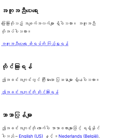
အကူအညီပေးရေး
ပြောကြားလိုသည့် အချက်အလက်များ ရှိပါသလား။ အကူအညီ
လိုအပ်ပါသလား။
အကူအညီပေးရေး ဖိုရမ်ကို ကြည့်ရှုရန်
တိုင်ကြားရန်
ဤအခင်းအကျင်းတွင် ကြီးမားသော ပြဿနာများ ရှိနေပါသလား။
ဤအခင်းအကျင်းကို တိုင်ကြားရန်
ဘာသာပြန်များ
ဤအခင်းအကျင်းကို အောက်ပါ ဘာသာစကားများဖြင့် ရရှိနိုင်
ပါသည် –
English (US)
နှင့် ။
Nederlands (België)
.