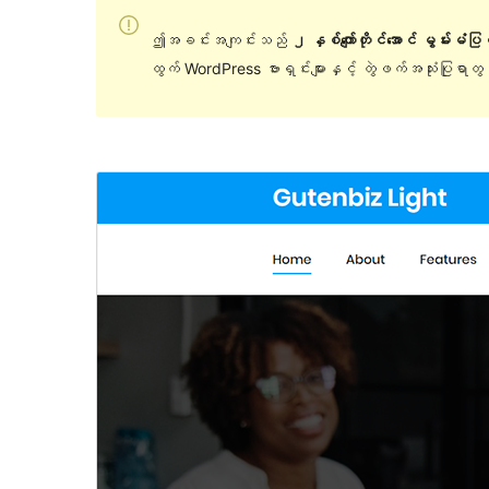
ဤအခင်းအကျင်းသည်
၂ နှစ်ကျော်တိုင်အောင် မွမ်းမံပ
ထွက် WordPress ဗားရှင်းများနှင့် တွဲဖက်အသုံးပြုရာ