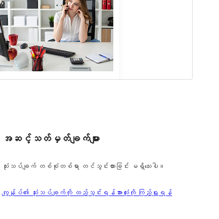
အဆင့်သတ်မှတ်ချက်များ
သုံးသပ်ချက် တစ်စုံတစ်ရာ တင်သွင်းထားခြင်း မရှိသေးပါ။
သုံးသပ်
ကျွန်ုပ်၏ သုံးသပ်ချက်ကို ထည့်သွင်းရန်
အားလုံးကို ကြည့်ရှုရန်
ချက်