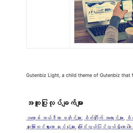
Gutenbiz Light, a child theme of Gutenbiz that 
အ​ထူး​ပြု​လုပ်​ချက်​များ
ဘလော့ခ် အယ်ဒီတာ စတိုင်များ
, 
စိတ်ကြိုက် အရောင်များ
, 
စိတ
ထူးခြားထင်ရှားသော ရုပ်ပုံများ
, 
ပြောင်းလွယ်ပြင်လွယ်ရှိသော ခေါင