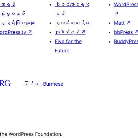
ေ့လာရန်
ပါဝင်ဆောင်ရွက်
WordPres
့ပိုးမှုစနစ်
ရန်
↗
္ဍာရီပြုစုသူများ
ပွဲလမ်းသဘင်များ
Matt
↗
ordPress.tv
↗
လှူဒါန်းရန်
↗
bbPress
Five for the
BuddyPre
Future
မြန်မာ | Burmese
 the WordPress Foundation.