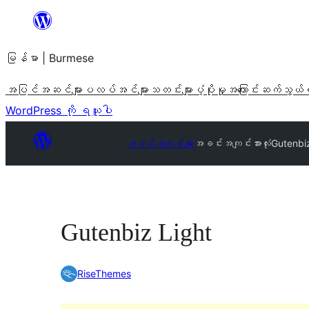
အကြောင်းအရာ
သို့
မြန်မာ | Burmese
ကျော်သွား
ရန်
အပြင်အဆင်များ
ပလပ်အင်များ
သတင်းများ
ပံ့ပိုးမှု
အကြောင်း
ဆက်သွယ်
WordPress ကို ရယူပါ
အခင်းအကျင်းများ
အခင်းအကျင်းအားလုံး
Gutenbi
Gutenbiz Light
RiseThemes