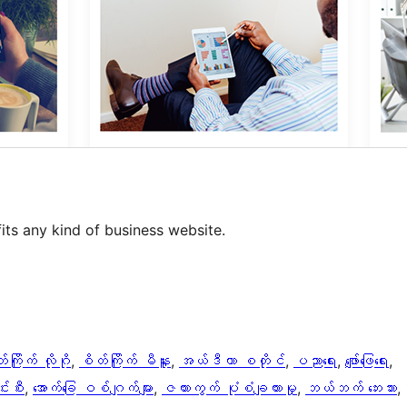
fits any kind of business website.
်ကြိုက် လိုဂို
, 
စိတ်ကြိုက် မီနူး
, 
အယ်ဒီတာ စတိုင်
, 
ပညာရေး
, 
ဖျော်ဖြေရေး
, 
်းစီး
, 
အောက်ခြေ ဝစ်ဂျက်များ
, 
ဇယားကွက် ပုံစံချထားမှု
, 
ဘယ်ဘက် ဘေးဘား
, 