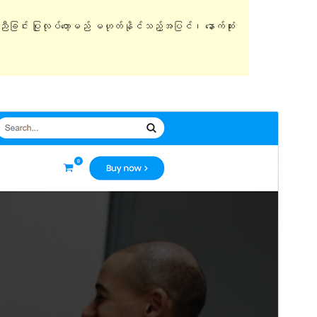
ူညီခြင်း ပြုလုပ်တော့မည် မဟုတ်နိုင်သည့်အပြင်၊ နောက်ဆုံး
အစမ်းကြည့်ရှုရန်
ရယူရန်
ဤအရာသည်
Gutenbiz
၏ အခင်းအကျင်းခွဲ
(Child Theme) ဖြစ်ပါသည်။
ဗားရှင်း
1.0.3
နောက်ဆုံး မွမ်းမံခဲ့သည့် အချိန်
မတ် 10, 2022
လက်ရှိအသုံးပြုနေသော တပ်ဆင်မှုများ
20+
PHP ဗားရှင်း
5.6
အခင်းအကျင်း၏ ပင်မစာမျက်နှာ