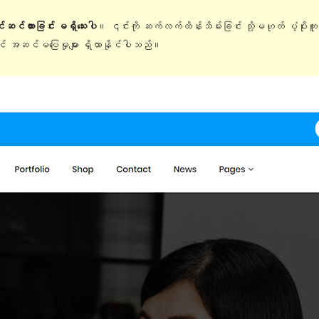
ြင်ဆင်ထားခြင်း မရှိသေးပါ
။ ၎င်းကို ဆက်လက်ထိန်းသိမ်းခြင်း သို့မဟုတ် ပံ့ပိုးက
တွင် အဆင်မပြေမှုများ ရှိလာနိုင်ပါသည်။