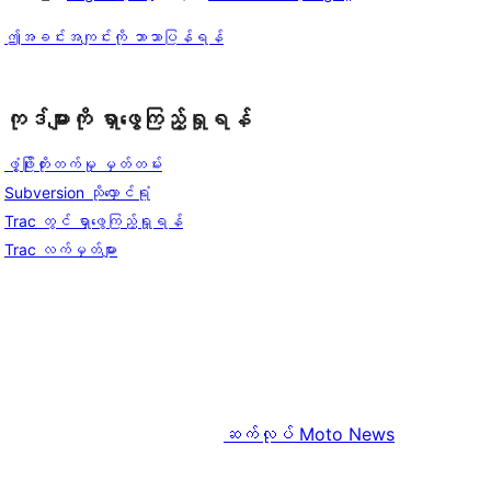
ဤအခင်းအကျင်းကို ဘာသာပြန်ရန်
ကုဒ်များကို ရှာဖွေကြည့်ရှုရန်
ဖွံ့ဖြိုးတိုးတက်မှု မှတ်တမ်း
Subversion သိုလှောင်ရုံ
Trac တွင် ရှာဖွေကြည့်ရှုရန်
Trac လက်မှတ်များ
ဆက်လုပ်
Moto News