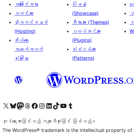
အကြောင်းအရာ
ပြခန်း
လ
သတင်းများ
(Showcase)
ပံ
ဟို့စတင်းစနစ်
သီးမားများ (Themes)
ဒဏ
(Hosting)
ပလပ်အင်များ
W
ကိုယ်ရေး
(Plugins)
အချက်အလက်
ပုံစံငယ်များ
လုံခြုံမှု
(Patterns)
ကျွန်ုပ်တို့၏ X (ယခင် Twitter) အကောင့်သို့ သွားရောက်ကြည့်ရှုပါ
ကျွန်ုပ်တို့၏ Bluesky အကောင့်သို့ ဝင်ရောက်ကြည့်ရှုရန်
ကျွန်ုပ်တို့၏ Mastodon အကောင့်သို့ သွားရောက်ကြည့်ရှုပါ
ကျွန်ုပ်တို့၏ Threads အကောင့်သို့ ဝင်ရောက်ကြည့်ရှုရန်
ကျွန်ုပ်တို့၏ Facebook စာမျက်နှာသို့ သွားရောက်ကြည့်ရှုပါ
ကျွန်ုပ်တို့၏ Instagram အကောင့်သို့ သွားရောက်ကြည့်ရှုပါ
ကျွန်ုပ်တို့၏ LinkedIn အကောင့်သို့ သွားရောက်ကြည့်ရှုပါ
ကျွန်ုပ်တို့၏ TikTok အကောင့်သို့ ဝင်ရောက်ကြည့်ရှုရန်
ကျွန်ုပ်တို့၏ YouTube ချန်နယ်သို့ သွားရောက်ကြည့်ရှုပါ
ကျွန်ုပ်တို့၏ Tumblr အကောင့်သို့ ဝင်ရောက်ကြည့်ရှုရန်
ကုဒ်ရေးသားခြင်းသည် ကဗျာသီကုံးခြင်း ဖြစ်သည်။
The WordPress® trademark is the intellectual property of