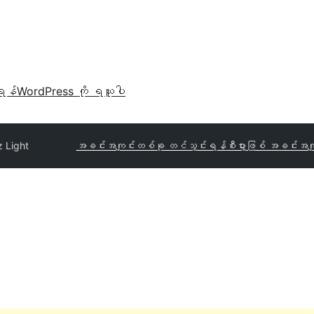
ရန်
WordPress ကို ရယူပါ
z Light
အခင်းအကျင်းတစ်ခု တင်သွင်းရန်
စီးပွားဖြစ် အခင်းအကျ