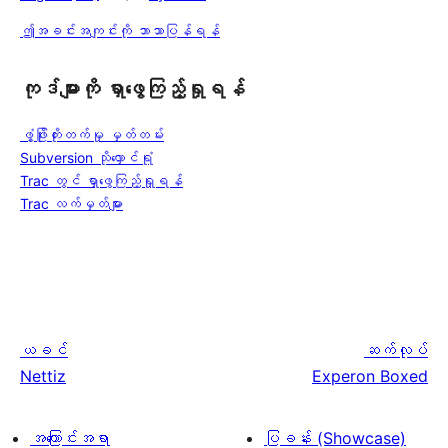
ဤအခင်းအကျင်းကို ဘာသာပြန်ရန်
ကုဒ်များကို ရှာဖွေကြည့်ရှုရန်
ဖွံ့ဖြိုးတိုးတက်မှု မှတ်တမ်း
Subversion သိုလှောင်ရုံ
Trac တွင် ရှာဖွေကြည့်ရှုရန်
Trac လက်မှတ်များ
ယခင်
ဆက်လုပ်
Nettiz
Experon Boxed
အကြောင်းအရာ
ပြခန်း (Showcase)