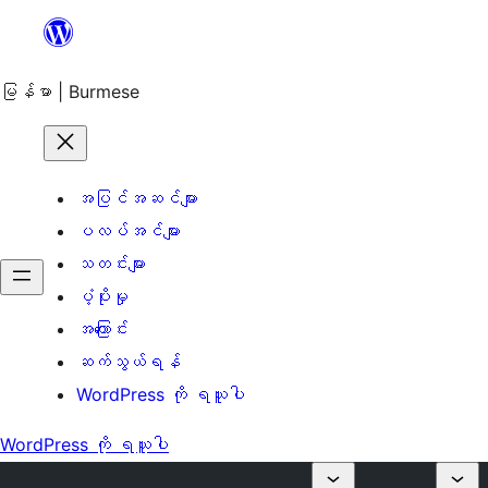
အကြောင်းအရာ
သို့
ကျော်သွား
မြန်မာ | Burmese
ရန်
အပြင်အဆင်များ
ပလပ်အင်များ
သတင်းများ
ပံ့ပိုးမှု
အကြောင်း
ဆက်သွယ်ရန်
WordPress ကို ရယူပါ
WordPress ကို ရယူပါ