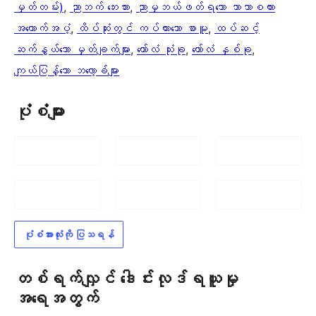
မှတ်တမ်း)
, 
ညာဘက် ဘေးဘား
, 
ညာမှဘယ်ဖတ်ရသော ဘာသာစကား
အထောက်အပံ့
, 
ထိပ်ဆုံးတွင် ကပ်ထားသော စာမူ
, 
ထပ်ဆင့်
ဆက်နွယ်သော မှတ်ချက်များ
, 
ကော်လံ သုံးခု
, 
ကော်လံ နှစ်ခု
, 
ကျယ်ပြန့်သော ဘလော့ခ်များ
ပုံစံများ
ပုံစံအားလုံးကို ပြသရန်
တစ်ရက်လျှင် ဒေါင်းလုဒ်ရယူမှု
အရေအတွက်