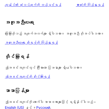
0
သုံးသပ်
ပွင့်
သုံးသပ်
ကျွန်ုပ်၏ သုံးသပ်ချက်ကို ထည့်သွင်းရန်
အားလုံးကို ကြည့်ရှုရန်
စောင်
ချက်
အဆင့်
ချက်
0
သုံးသပ်
စောင်
ချက်
အကူအညီပေးရေး
0
စောင်
ပြောကြားလိုသည့် အချက်အလက်များ ရှိပါသလား။ အကူအညီ လိုအပ်ပါသလား။
အကူအညီပေးရေး ဖိုရမ်ကို ကြည့်ရှုရန်
တိုင်ကြားရန်
ဤအခင်းအကျင်းတွင် ကြီးမားသော ပြဿနာများ ရှိနေပါသလား။
ဤအခင်းအကျင်းကို တိုင်ကြားရန်
ဘာသာပြန်များ
ဤအခင်းအကျင်းကို အောက်ပါ ဘာသာစကားများဖြင့် ရရှိနိုင်ပါသည် –
English (US)
နှင့် ။
Русский
.