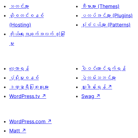
သတင်းများ
သီးမားများ (Themes)
ဟို့စတင်းစနစ်
ပလပ်အင်များ (Plugins)
(Hosting)
ပုံစံငယ်များ (Patterns)
ကိုယ်ရေးအချက်အလက် လုံခြုံ
မှု
လေ့လာရန်
ပါဝင်ဆောင်ရွက်ရန်
ပံ့ပိုးမှုစနစ်
ပွဲလမ်းသဘင်များ
ဒဏ္ဍာရီပြုစုသူများ
လှူဒါန်းရန်
↗
WordPress.tv
↗
Swag
↗
WordPress.com
↗
Matt
↗