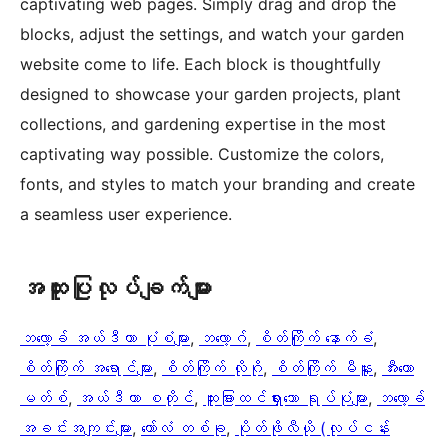
captivating web pages. Simply drag and drop the
blocks, adjust the settings, and watch your garden
website come to life. Each block is thoughtfully
designed to showcase your garden projects, plant
collections, and gardening expertise in the most
captivating way possible. Customize the colors,
fonts, and styles to match your branding and create
a seamless user experience.
အ​ထူး​ပြု​လုပ်​ချက်​များ
ဘလော့ခ် အယ်ဒီတာ ပုံစံများ
, 
ဘလော့ဂ်
, 
စိတ်ကြိုက် နောက်ခံ
, 
စိတ်ကြိုက် အရောင်များ
, 
စိတ်ကြိုက် လိုဂို
, 
စိတ်ကြိုက် မီနူး
, 
အီးကော
မတ်စ်
, 
အယ်ဒီတာ စတိုင်
, 
ထူးခြားထင်ရှားသော ရုပ်ပုံများ
, 
ဘလော့ခ်
အခင်းအကျင်းများ
, 
ကော်လံ တစ်ခု
, 
ပိုတ်ဖိုလီယို (လုပ်ငန်း