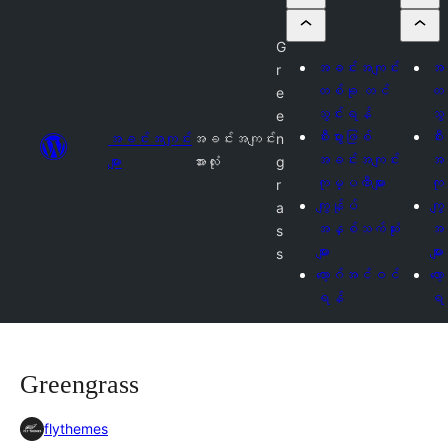
G
အခင်းအကျင်း
အခ
r
တစ်ခု တင်
တစ
e
သွင်းရန်
သွ
e
စီးပွားဖြစ်
စီး
အခင်းအကျင်း
အခင်းအကျင်း
n
အခင်းအကျင်း
အခ
များ
အားလုံး
g
ကုမ္ပဏီများ
ကု
r
ကျွန်ုပ်
ကျွ
a
အနှစ်သက်ဆုံး
အန
s
များ
များ
s
လော့ဂ်အင်ဝင်
လေ
ရန်
ရ
Greengrass
flythemes