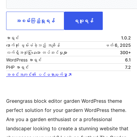
အစမ်းကြည့်ရှုရန်
ရယူရန်
ဗားရှင်း
1.0.2
နောက်ဆုံး မွမ်းမံခဲ့သည့် အချိန်
မတ် 6, 2025
လက်ရှိအသုံးပြုနေသော တပ်ဆင်မှုများ
300+
WordPress ဗားရှင်း
6.1
PHP ဗားရှင်း
7.2
အခင်းအကျင်း၏ ပင်မစာမျက်နှာ
Greengrass block editor garden WordPress theme
perfect solution for your gardern WordPress theme.
Are you a garden enthusiast or a professional
landscaper looking to create a stunning website that