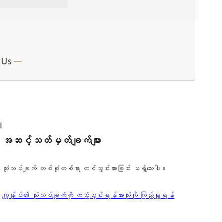
l
အဆင့်သတ်မှတ်ချက်များ
သုံးသပ်ချက် တစ်စုံတစ်ရာ တင်သွင်းထားခြင်း မရှိသေးပါ။
သုံးသပ်
ကျွန်ုပ်၏ သုံးသပ်ချက်ကို ထည့်သွင်းရန်
အားလုံးကို ကြည့်ရှုရန်
ချက်