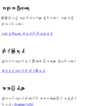
အကူအညီပေးရေး
ပြောကြားလိုသည့် အချက်အလက်များ ရှိပါသလား။ အကူအညီ
လိုအပ်ပါသလား။
အကူအညီပေးရေး ဖိုရမ်ကို ကြည့်ရှုရန်
တိုင်ကြားရန်
ဤအခင်းအကျင်းတွင် ကြီးမားသော ပြဿနာများ ရှိနေပါသလား။
ဤအခင်းအကျင်းကို တိုင်ကြားရန်
ဘာသာပြန်များ
ဤအခင်းအကျင်းကို အောက်ပါ ဘာသာစကားများဖြင့် ရရှိနိုင်
ပါသည် –
English (US)
.