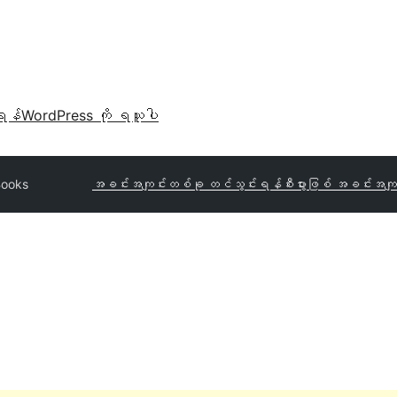
ရန်
WordPress ကို ရယူပါ
Books
အခင်းအကျင်းတစ်ခု တင်သွင်းရန်
စီးပွားဖြစ် အခင်းအကျ