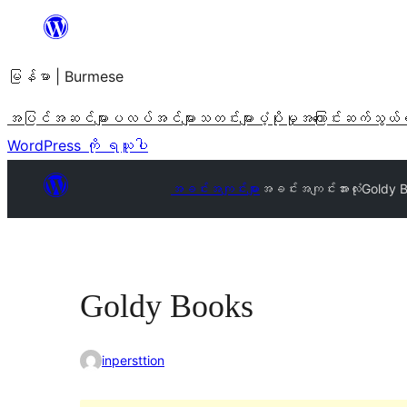
အကြောင်းအရာ
သို့
မြန်မာ | Burmese
ကျော်သွား
ရန်
အပြင်အဆင်များ
ပလပ်အင်များ
သတင်းများ
ပံ့ပိုးမှု
အကြောင်း
ဆက်သွယ်
WordPress ကို ရယူပါ
အခင်းအကျင်းများ
အခင်းအကျင်းအားလုံး
Goldy 
Goldy Books
inpersttion