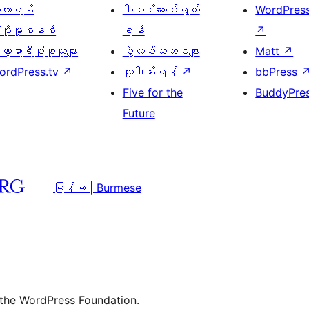
ေ့လာရန်
ပါဝင်ဆောင်ရွက်
WordPres
့ပိုးမှုစနစ်
ရန်
↗
္ဍာရီပြုစုသူများ
ပွဲလမ်းသဘင်များ
Matt
↗
ordPress.tv
↗
လှူဒါန်းရန်
↗
bbPress
Five for the
BuddyPre
Future
မြန်မာ | Burmese
 the WordPress Foundation.