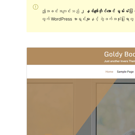
ဤအခင်းအကျင်းသည်
၂ နှစ်ကျော်တိုင်အောင် မွမ်းမံပ
ထွက် WordPress ဗားရှင်းများနှင့် တွဲဖက်အသုံးပြုရာ