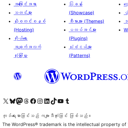
အကြောင်းအရာ
ပြခန်း
လ
သတင်းများ
(Showcase)
ပံ
ဟို့စတင်းစနစ်
သီးမားများ (Themes)
ဒဏ
(Hosting)
ပလပ်အင်များ
W
ကိုယ်ရေး
(Plugins)
အချက်အလက်
ပုံစံငယ်များ
လုံခြုံမှု
(Patterns)
ကျွန်ုပ်တို့၏ X (ယခင် Twitter) အကောင့်သို့ သွားရောက်ကြည့်ရှုပါ
ကျွန်ုပ်တို့၏ Bluesky အကောင့်သို့ ဝင်ရောက်ကြည့်ရှုရန်
ကျွန်ုပ်တို့၏ Mastodon အကောင့်သို့ သွားရောက်ကြည့်ရှုပါ
ကျွန်ုပ်တို့၏ Threads အကောင့်သို့ ဝင်ရောက်ကြည့်ရှုရန်
ကျွန်ုပ်တို့၏ Facebook စာမျက်နှာသို့ သွားရောက်ကြည့်ရှုပါ
ကျွန်ုပ်တို့၏ Instagram အကောင့်သို့ သွားရောက်ကြည့်ရှုပါ
ကျွန်ုပ်တို့၏ LinkedIn အကောင့်သို့ သွားရောက်ကြည့်ရှုပါ
ကျွန်ုပ်တို့၏ TikTok အကောင့်သို့ ဝင်ရောက်ကြည့်ရှုရန်
ကျွန်ုပ်တို့၏ YouTube ချန်နယ်သို့ သွားရောက်ကြည့်ရှုပါ
ကျွန်ုပ်တို့၏ Tumblr အကောင့်သို့ ဝင်ရောက်ကြည့်ရှုရန်
ကုဒ်ရေးသားခြင်းသည် ကဗျာသီကုံးခြင်း ဖြစ်သည်။
The WordPress® trademark is the intellectual property of