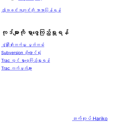
ဤအခင်းအကျင်းကို ဘာသာပြန်ရန်
ကုဒ်များကို ရှာဖွေကြည့်ရှုရန်
ဖွံ့ဖြိုးတိုးတက်မှု မှတ်တမ်း
Subversion သိုလှောင်ရုံ
Trac တွင် ရှာဖွေကြည့်ရှုရန်
Trac လက်မှတ်များ
ဆက်လုပ်
Hariko