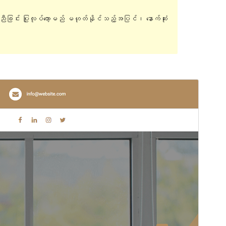
ူညီခြင်း ပြုလုပ်တော့မည် မဟုတ်နိုင်သည့်အပြင်၊ နောက်ဆုံး
အစမ်းကြည့်ရှုရန်
ရယူရန်
ဤအရာသည်
Goldy Mex
၏ အခင်းအကျင်းခွဲ
(Child Theme) ဖြစ်ပါသည်။
ဗားရှင်း
1.2.0
နောက်ဆုံး မွမ်းမံခဲ့သည့် အချိန်
ဧပြီ 26, 2024
လက်ရှိအသုံးပြုနေသော တပ်ဆင်မှုများ
10+
PHP ဗားရှင်း
7.0
အခင်းအကျင်း၏ ပင်မစာမျက်နှာ