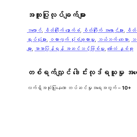
အ​ထူး​ပြု​လုပ်​ချက်​များ
ဘလော့ဂ်
, 
စိတ်ကြိုက် နောက်ခံ
, 
စိတ်ကြိုက် အရောင်များ
, 
စိတ်က
ရုပ်ပုံများ
, 
ဇယားကွက် ပုံစံချထားမှု
, 
ဘယ်ဘက် ဘေးဘား
, 
သ
များ
, 
ဘာသာပြန်ရန် အဆင်သင့်ဖြစ်မှု
, 
ကော်လံ နှစ်ခု
တစ်ရက်လျှင် ဒေါင်းလုဒ်ရယူမှု အ
လက်ရှိအသုံးပြုနေသော တပ်ဆင်မှုအရေအတွက် –
10+