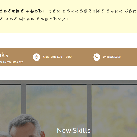
ြင်ဆင်ထားခြင်း မရှိသေးပါ
။ ၎င်းကို ဆက်လက်ထိန်းသိမ်းခြင်း သို့မဟုတ် ပံ့ပိုးက
တွင် အဆင်မပြေမှုများ ရှိလာနိုင်ပါသည်။