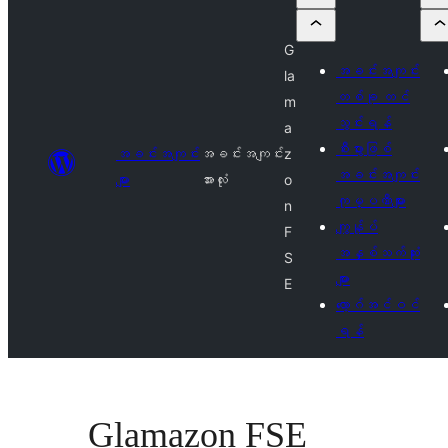
G
အခင်းအကျင်း
la
တစ်ခု တင်
m
သွင်းရန်
a
စီးပွားဖြစ်
အခင်းအကျင်း
အခင်းအကျင်း
z
အခင်းအကျင်း
များ
အားလုံး
o
ကုမ္ပဏီများ
n
ကျွန်ုပ်
F
အနှစ်သက်ဆုံး
S
များ
E
လော့ဂ်အင်ဝင်
ရန်
Glamazon FSE