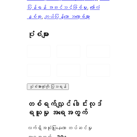
ပြန်ရန် အဆင်သင့်ဖြစ်မှု
, 
ကော်လံ
နှစ်ခု
, 
ကျယ်ပြန့်သော ဘလော့ခ်များ
ပုံစံများ
ပုံစံအားလုံးကို ပြသရန်
တစ်ရက်လျှင် ဒေါင်းလုဒ်
ရယူမှု အရေအတွက်
လက်ရှိအသုံးပြုနေသော တပ်ဆင်မှု
အရေအတွက် –
30+