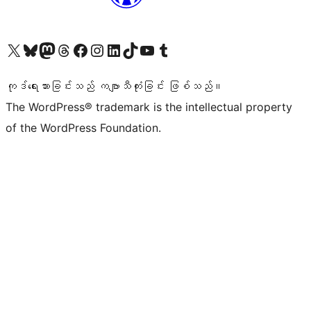
ကျွန်ုပ်တို့၏ X (ယခင် Twitter) အကောင့်သို့ သွားရောက်ကြည့်ရှုပါ
ကျွန်ုပ်တို့၏ Bluesky အကောင့်သို့ ဝင်ရောက်ကြည့်ရှုရန်
ကျွန်ုပ်တို့၏ Mastodon အကောင့်သို့ သွားရောက်ကြည့်ရှုပါ
ကျွန်ုပ်တို့၏ Threads အကောင့်သို့ ဝင်ရောက်ကြည့်ရှုရန်
ကျွန်ုပ်တို့၏ Facebook စာမျက်နှာသို့ သွားရောက်ကြည့်ရှုပါ
ကျွန်ုပ်တို့၏ Instagram အကောင့်သို့ သွားရောက်ကြည့်ရှုပါ
ကျွန်ုပ်တို့၏ LinkedIn အကောင့်သို့ သွားရောက်ကြည့်ရှုပါ
ကျွန်ုပ်တို့၏ TikTok အကောင့်သို့ ဝင်ရောက်ကြည့်ရှုရန်
ကျွန်ုပ်တို့၏ YouTube ချန်နယ်သို့ သွားရောက်ကြည့်ရှုပါ
ကျွန်ုပ်တို့၏ Tumblr အကောင့်သို့ ဝင်ရောက်ကြည့်ရှုရန်
ကုဒ်ရေးသားခြင်းသည် ကဗျာသီကုံးခြင်း ဖြစ်သည်။
The WordPress® trademark is the intellectual property
of the WordPress Foundation.