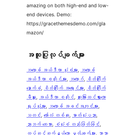
amazing on both high-end and low-
end devices. Demo:
https://gracethemesdemo.com/gla
mazon/
အ​ထူး​ပြု​လုပ်​ချက်​များ
ဘလော့ခ် အယ်ဒီတာ ပုံစံများ
, 
ဘလော့ခ်
အယ်ဒီတာ စတိုင်များ
, 
ဘလော့ဂ်
, 
စိတ်ကြိုက်
နောက်ခံ
, 
စိတ်ကြိုက် အရောင်များ
, 
စိတ်ကြိုက်
မီနူး
, 
အယ်ဒီတာ စတိုင်
, 
ထူးခြားထင်ရှားသော
ရုပ်ပုံများ
, 
ဘလော့ခ် အခင်းအကျင်းများ
, 
သတင်း
, 
ကော်လံ တစ်ခု
, 
ဓာတ်ပုံပညာ
, 
ညာဘက် ဘေးဘား
, 
စံပုံစံ တည်းဖြတ်ခြင်း
, 
ထပ်ဆင့်ဆက်နွယ်သော မှတ်ချက်များ
, 
ဘာသာ