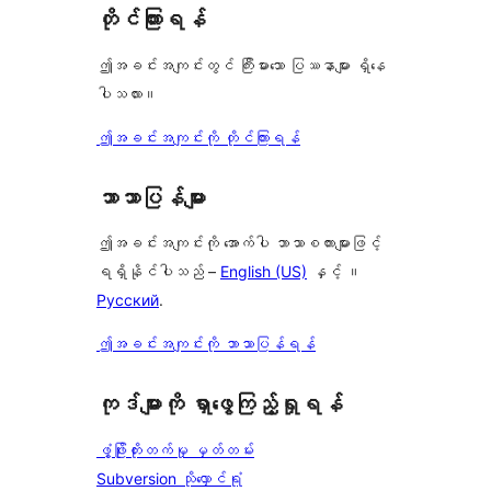
တိုင်ကြားရန်
ဤအခင်းအကျင်းတွင် ကြီးမားသော ပြဿနာများ ရှိနေ
ပါသလား။
ဤအခင်းအကျင်းကို တိုင်ကြားရန်
ဘာသာပြန်များ
ဤအခင်းအကျင်းကို အောက်ပါ ဘာသာစကားများဖြင့်
ရရှိနိုင်ပါသည် –
English (US)
နှင့် ။
Русский
.
ဤအခင်းအကျင်းကို ဘာသာပြန်ရန်
ကုဒ်များကို ရှာဖွေကြည့်ရှုရန်
ဖွံ့ဖြိုးတိုးတက်မှု မှတ်တမ်း
Subversion သိုလှောင်ရုံ