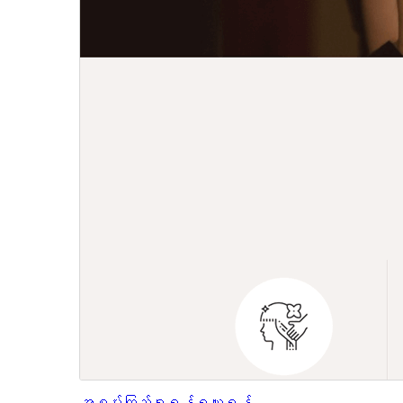
အစမ်းကြည့်ရှုရန်
ရယူရန်