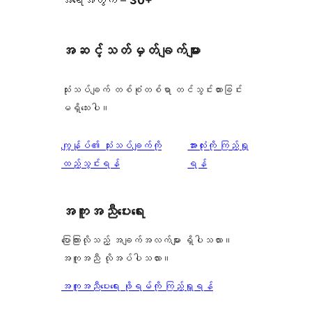
အဆင့်သတ်မှတ်ချက်များ
သုံးသပ်ချက် တစ်စုံတစ်ရာ တင်သွင်းထားခြင်း
မရှိသေးပါ။
သုံးသပ်
ကျွန်ုပ်၏ သုံးသပ်ချက်ကို
အားလုံးကို ကြည့်ရှု
ချက်
ထည့်သွင်းရန်
ရန်
အကူအညီပေးရေး
ပြောကြားလိုသည့် အချက်အလက်များ ရှိပါသလား။
အကူအညီ လိုအပ်ပါသလား။
အကူအညီပေးရေး ဖိုရမ်ကို ကြည့်ရှုရန်