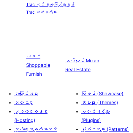
Trac တွင် ရှာဖွေကြည့်ရှုရန်
Trac လက်မှတ်များ
ယခင်
ဆက်လုပ်
Mizan
Shoppable
Real Estate
Furnish
အကြောင်းအရာ
ပြခန်း (Showcase)
သတင်းများ
သီးမားများ (Themes)
ဟို့စတင်းစနစ်
ပလပ်အင်များ
(Hosting)
(Plugins)
ကိုယ်ရေးအချက်အလက်
ပုံစံငယ်များ (Patterns)