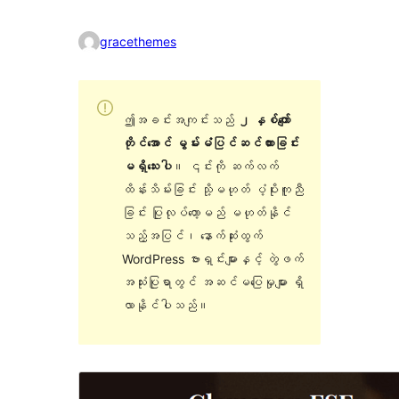
gracethemes
ဤအခင်းအကျင်းသည်
၂ နှစ်ကျော်
တိုင်အောင် မွမ်းမံပြင်ဆင်ထားခြင်း
မရှိသေးပါ
။ ၎င်းကို ဆက်လက်
ထိန်းသိမ်းခြင်း သို့မဟုတ် ပံ့ပိုးကူညီ
ခြင်း ပြုလုပ်တော့မည် မဟုတ်နိုင်
သည့်အပြင်၊ နောက်ဆုံးထွက်
WordPress ဗားရှင်းများနှင့် တွဲဖက်
အသုံးပြုရာတွင် အဆင်မပြေမှုများ ရှိ
လာနိုင်ပါသည်။