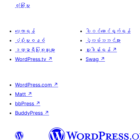
လုံခြုံမှု
လေ့လာရန်
ပါဝင်ဆောင်ရွက်ရန်
ပံ့ပိုးမှုစနစ်
ပွဲလမ်းသဘင်များ
ဒဏ္ဍာရီပြုစုသူများ
လှူဒါန်းရန်
↗
WordPress.tv
↗
Swag
↗
WordPress.com
↗
Matt
↗
bbPress
↗
BuddyPress
↗