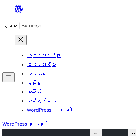
အကြောင်းအရာ
သို့
မြန်မာ | Burmese
ကျော်သွား
ရန်
အပြင်အဆင်များ
ပလပ်အင်များ
သတင်းများ
ပံ့ပိုးမှု
အကြောင်း
ဆက်သွယ်ရန်
WordPress ကို ရယူပါ
WordPress ကို ရယူပါ