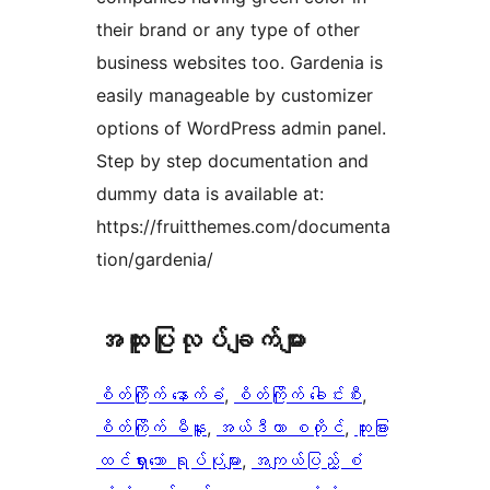
their brand or any type of other
business websites too. Gardenia is
easily manageable by customizer
options of WordPress admin panel.
Step by step documentation and
dummy data is available at:
https://fruitthemes.com/documenta
tion/gardenia/
အ​ထူး​ပြု​လုပ်​ချက်​များ
စိတ်ကြိုက် နောက်ခံ
, 
စိတ်ကြိုက် ခေါင်းစီး
, 
စိတ်ကြိုက် မီနူး
, 
အယ်ဒီတာ စတိုင်
, 
ထူးခြား
ထင်ရှားသော ရုပ်ပုံများ
, 
အကျယ်ပြည့် စံ