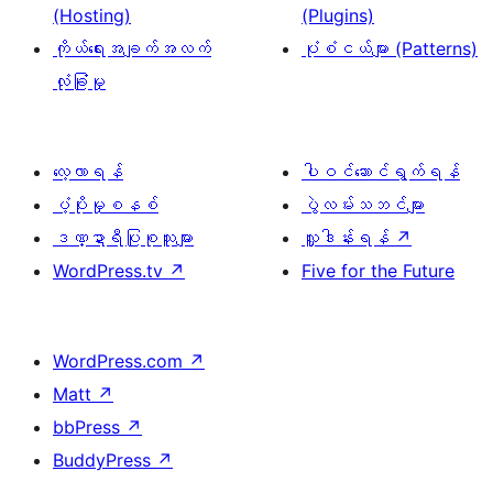
(Hosting)
(Plugins)
ကိုယ်ရေးအချက်အလက်
ပုံစံငယ်များ (Patterns)
လုံခြုံမှု
လေ့လာရန်
ပါဝင်ဆောင်ရွက်ရန်
ပံ့ပိုးမှုစနစ်
ပွဲလမ်းသဘင်များ
ဒဏ္ဍာရီပြုစုသူများ
လှူဒါန်းရန်
↗
WordPress.tv
↗
Five for the Future
WordPress.com
↗
Matt
↗
bbPress
↗
BuddyPress
↗