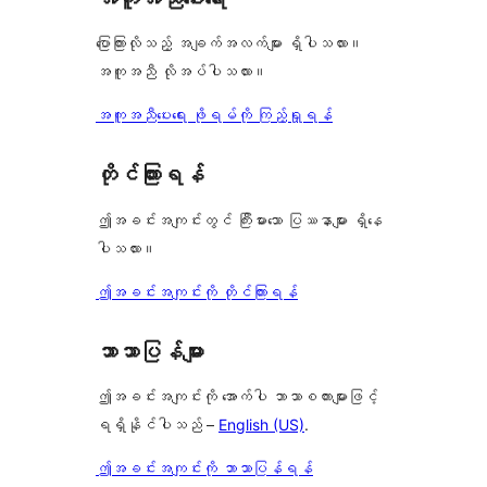
2
စောင်
ပြောကြားလိုသည့် အချက်အလက်များ ရှိပါသလား။
အကူအညီ လိုအပ်ပါသလား။
အကူအညီပေးရေး ဖိုရမ်ကို ကြည့်ရှုရန်
တိုင်ကြားရန်
ဤအခင်းအကျင်းတွင် ကြီးမားသော ပြဿနာများ ရှိနေ
ပါသလား။
ဤအခင်းအကျင်းကို တိုင်ကြားရန်
ဘာသာပြန်များ
ဤအခင်းအကျင်းကို အောက်ပါ ဘာသာစကားများဖြင့်
ရရှိနိုင်ပါသည် –
English (US)
.
ဤအခင်းအကျင်းကို ဘာသာပြန်ရန်