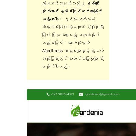
ဤအခင်းအကျင်းသည်
၂ နှစ်ကျော်
တိုင်အောင် မွမ်းမံပြင်ဆင်ထားခြင်း
မရှိသေးပါ
။ ၎င်းကို ဆက်လက်
ထိန်းသိမ်းခြင်း သို့မဟုတ် ပံ့ပိုးကူညီ
ခြင်း ပြုလုပ်တော့မည် မဟုတ်နိုင်
သည့်အပြင်၊ နောက်ဆုံးထွက်
WordPress ဗားရှင်းများနှင့် တွဲဖက်
အသုံးပြုရာတွင် အဆင်မပြေမှုများ ရှိ
လာနိုင်ပါသည်။