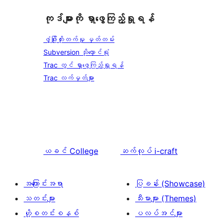
ကုဒ်များကို ရှာဖွေကြည့်ရှုရန်
ဖွံ့ဖြိုးတိုးတက်မှု မှတ်တမ်း
Subversion သိုလှောင်ရုံ
Trac တွင် ရှာဖွေကြည့်ရှုရန်
Trac လက်မှတ်များ
ယခင်
College
ဆက်လုပ်
i-craft
အကြောင်းအရာ
ပြခန်း (Showcase)
သတင်းများ
သီးမားများ (Themes)
ဟို့စတင်းစနစ်
ပလပ်အင်များ