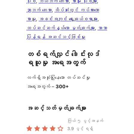
ပုံစံ
, 
ဘယ်ဘက် ဘေးဘား
, 
စာမူ ပုံစံများ
, 
ညာဘက် ဘေးဘား
, 
ထိပ်ဆုံးတွင် ကပ်ထားသော
စာမူ
, 
အခင်းအကျင်း ရွေးချယ်စရာများ
, 
ထပ်ဆင့်ဆက်နွယ်သော မှတ်ချက်များ
, 
ဘာသာ
ပြန်ရန် အဆင်သင့်ဖြစ်မှု
တစ်ရက်လျှင် ဒေါင်းလုဒ်
ရယူမှု အရေအတွက်
လက်ရှိအသုံးပြုနေသော တပ်ဆင်မှု
အရေအတွက် –
300+
အဆင့်သတ်မှတ်ချက်များ
ကြယ် ၅ ပွင့်အနက်
3.9
ပွင့် ရရှိ