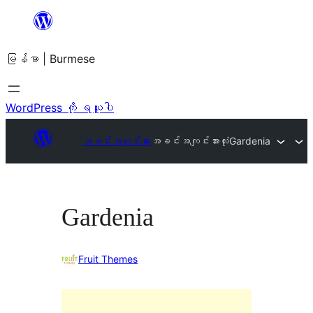
အကြောင်းအရာ
သို့
မြန်မာ | Burmese
ကျော်သွား
ရန်
WordPress ကို ရယူပါ
အခင်းအကျင်းများ
အခင်းအကျင်းအားလုံး
Gardenia
Gardenia
Fruit Themes