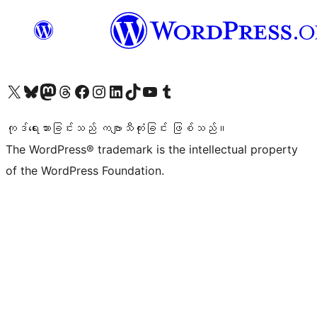
ကျွန်ုပ်တို့၏ X (ယခင် Twitter) အကောင့်သို့ သွားရောက်ကြည့်ရှုပါ
ကျွန်ုပ်တို့၏ Bluesky အကောင့်သို့ ဝင်ရောက်ကြည့်ရှုရန်
ကျွန်ုပ်တို့၏ Mastodon အကောင့်သို့ သွားရောက်ကြည့်ရှုပါ
ကျွန်ုပ်တို့၏ Threads အကောင့်သို့ ဝင်ရောက်ကြည့်ရှုရန်
ကျွန်ုပ်တို့၏ Facebook စာမျက်နှာသို့ သွားရောက်ကြည့်ရှုပါ
ကျွန်ုပ်တို့၏ Instagram အကောင့်သို့ သွားရောက်ကြည့်ရှုပါ
ကျွန်ုပ်တို့၏ LinkedIn အကောင့်သို့ သွားရောက်ကြည့်ရှုပါ
ကျွန်ုပ်တို့၏ TikTok အကောင့်သို့ ဝင်ရောက်ကြည့်ရှုရန်
ကျွန်ုပ်တို့၏ YouTube ချန်နယ်သို့ သွားရောက်ကြည့်ရှုပါ
ကျွန်ုပ်တို့၏ Tumblr အကောင့်သို့ ဝင်ရောက်ကြည့်ရှုရန်
ကုဒ်ရေးသားခြင်းသည် ကဗျာသီကုံးခြင်း ဖြစ်သည်။
The WordPress® trademark is the intellectual property
of the WordPress Foundation.