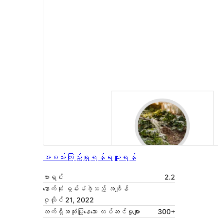
အစမ်းကြည့်ရှုရန်
ရယူရန်
ဗားရှင်း
2.2
နောက်ဆုံး မွမ်းမံခဲ့သည့် အချိန်
ဇူလိုင် 21, 2022
လက်ရှိအသုံးပြုနေသော တပ်ဆင်မှုများ
300+