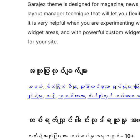
Garajez theme is designed for magazine, news
layout manager technique that will let you flexi
It is very helpful when you are experimenting wi
widget areas, and with powerful custom widget
for your site.
အ​ထူး​ပြု​လုပ်​ချက်​များ
အနက်
, 
စိတ်ကြိုက် မီနူး
, 
ထူးခြားထင်ရှားသော ရုပ်ပုံများ
, 
ပြ
ပုံစံများ
, 
အနီ
, 
ညာဘက် ဘေးဘား
, 
ထိပ်ဆုံးတွင် ကပ်ထားသော စ
တစ်ရက်လျှင် ဒေါင်းလုဒ်ရယူမှု အ
လက်ရှိအသုံးပြုနေသော တပ်ဆင်မှုအရေအတွက် –
10+