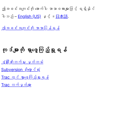
ဤအခင်းအကျင်းကို အောက်ပါ ဘာသာစကားများဖြင့် ရရှိနိုင်
ပါသည် –
English (US)
နှင့် ။
日本語
.
ဤအခင်းအကျင်းကို ဘာသာပြန်ရန်
ကုဒ်များကို ရှာဖွေကြည့်ရှုရန်
ဖွံ့ဖြိုးတိုးတက်မှု မှတ်တမ်း
Subversion သိုလှောင်ရုံ
Trac တွင် ရှာဖွေကြည့်ရှုရန်
Trac လက်မှတ်များ