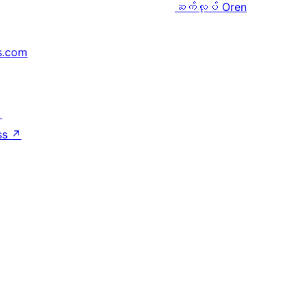
ဆက်လုပ်
Oren
s.com
↗
ss
↗