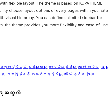
 with flexible layout. The theme is based on KOPATHEME
bility choose layout options of every pages within your site
th visual hierarchy. You can define unlimited sidebar for
s, the theme provides you more flexibility and ease-of-use
ောင်းလွယ်ပြင်လွယ် ပုံစံချထားမှု
, 
​သေး​ငယ်သော​ပုံစံများ​
, 
ကော်လံ တစ်ခု
, 
စာမ
ာမူ
, 
ဘာသာပြန်ရန် အဆင်သင့်ဖြစ်မှု
, 
ကော်လံ နှစ်ခု
, 
အြဖူ
ရေအတွက်