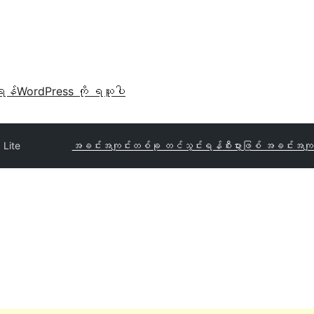
ရန်
WordPress ကို ရယူပါ
 Lite
အခင်းအကျင်းတစ်ခု တင်သွင်းရန်
စီးပွားဖြစ် အခင်းအကျင