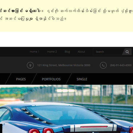
ြင်ဆင်ထားခြင်း မရှိသေးပါ
။ ၎င်းကို ဆက်လက်ထိန်းသိမ်းခြင်း သို့မဟုတ် ပံ့ပိုးက
တွင် အဆင်မပြေမှုများ ရှိလာနိုင်ပါသည်။