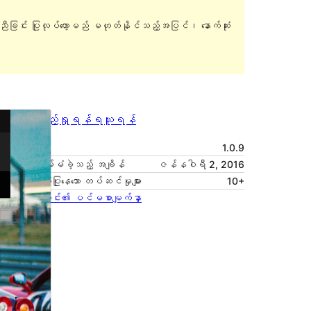
ူညီခြင်း ပြုလုပ်တော့မည် မဟုတ်နိုင်သည့်အပြင်၊ နောက်ဆုံး
အစမ်းကြည့်ရှုရန်
ရယူရန်
ဗားရှင်း
1.0.9
နောက်ဆုံး မွမ်းမံခဲ့သည့် အချိန်
ဇန်နဝါရီ 2, 2016
လက်ရှိအသုံးပြုနေသော တပ်ဆင်မှုများ
10+
အခင်းအကျင်း၏ ပင်မစာမျက်နှာ