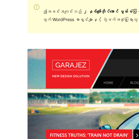
ဤအခင်းအကျင်းသည်
၂ နှစ်ကျော်တိုင်အောင် မွမ်းမံပ
ထွက် WordPress ဗားရှင်းများနှင့် တွဲဖက်အသုံးပြုရာ