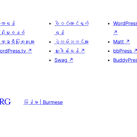
ေ့လာရန်
ပါဝင်ဆောင်ရွက်
WordPres
့ပိုးမှုစနစ်
ရန်
↗
္ဍာရီပြုစုသူများ
ပွဲလမ်းသဘင်များ
Matt
↗
ordPress.tv
↗
လှူဒါန်းရန်
↗
bbPress
Swag
↗
BuddyPre
မြန်မာ | Burmese