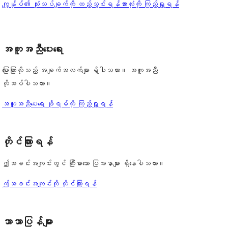
ပွင့်
သုံးသပ်
ကျွန်ုပ်၏ သုံးသပ်ချက်ကို ထည့်သွင်းရန်
အားလုံးကို ကြည့်ရှုရန်
စောင်
ချက်
အဆင့်
ချက်
0
သုံးသပ်
စောင်
ချက်
အကူအညီပေးရေး
0
စောင်
ပြောကြားလိုသည့် အချက်အလက်များ ရှိပါသလား။ အကူအညီ
လိုအပ်ပါသလား။
အကူအညီပေးရေး ဖိုရမ်ကို ကြည့်ရှုရန်
တိုင်ကြားရန်
ဤအခင်းအကျင်းတွင် ကြီးမားသော ပြဿနာများ ရှိနေပါသလား။
ဤအခင်းအကျင်းကို တိုင်ကြားရန်
ဘာသာပြန်များ