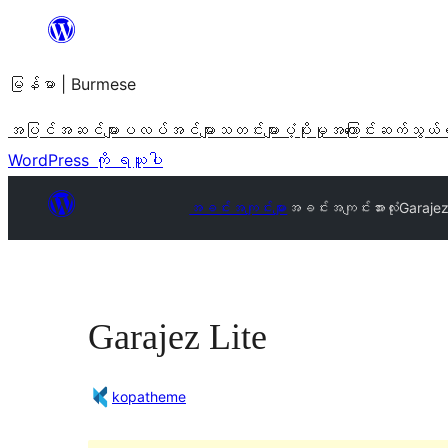
အကြောင်းအရာ
သို့
မြန်မာ | Burmese
ကျော်သွား
ရန်
အပြင်အဆင်များ
ပလပ်အင်များ
သတင်းများ
ပံ့ပိုးမှု
အကြောင်း
ဆက်သွယ်
WordPress ကို ရယူပါ
အခင်းအကျင်းများ
အခင်းအကျင်းအားလုံး
Garajez
Garajez Lite
kopatheme