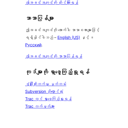
ဤအခင်းအကျင်းကို တိုင်ကြားရန်
ဘာသာပြန်များ
ဤအခင်းအကျင်းကို အောက်ပါ ဘာသာစကားများဖြင့်
ရရှိနိုင်ပါသည် –
English (US)
နှင့် ။
Русский
.
ဤအခင်းအကျင်းကို ဘာသာပြန်ရန်
ကုဒ်များကို ရှာဖွေကြည့်ရှုရန်
ဖွံ့ဖြိုးတိုးတက်မှု မှတ်တမ်း
Subversion သိုလှောင်ရုံ
Trac တွင် ရှာဖွေကြည့်ရှုရန်
Trac လက်မှတ်များ