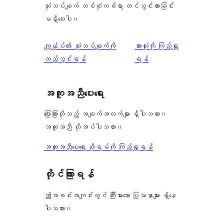
သုံးသပ်ချက် တစ်စုံတစ်ရာ တင်သွင်းထားခြင်း
မရှိသေးပါ။
သုံးသပ်
ကျွန်ုပ်၏ သုံးသပ်ချက်ကို
အားလုံးကို ကြည့်ရှု
ချက်
ထည့်သွင်းရန်
ရန်
အကူအညီပေးရေး
ပြောကြားလိုသည့် အချက်အလက်များ ရှိပါသလား။
အကူအညီ လိုအပ်ပါသလား။
အကူအညီပေးရေး ဖိုရမ်ကို ကြည့်ရှုရန်
တိုင်ကြားရန်
ဤအခင်းအကျင်းတွင် ကြီးမားသော ပြဿနာများ ရှိနေ
ပါသလား။