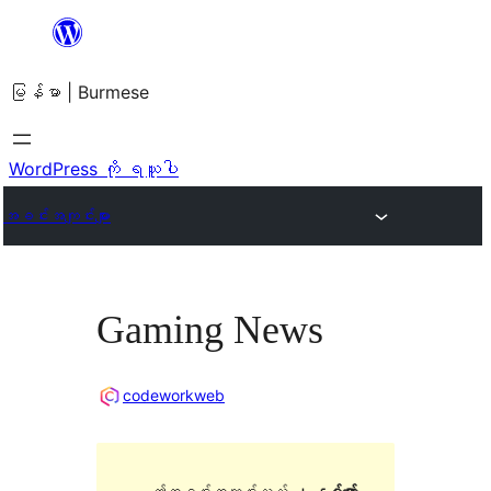
အကြောင်းအရာ
သို့
မြန်မာ | Burmese
ကျော်သွား
ရန်
WordPress ကို ရယူပါ
အခင်းအကျင်းများ
Gaming News
codeworkweb