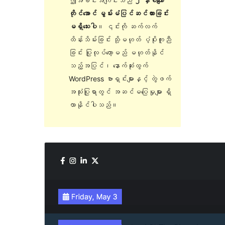
ဤအခင်းအကျင်းသည်
၂ နှစ်ကျော်
တိုင်အောင် မွမ်းမံပြင်ဆင်ထားခြင်း
မရှိသေးပါ
။ ၎င်းကို ဆက်လက်
ထိန်းသိမ်းခြင်း သို့မဟုတ် ပံ့ပိုးကူညီ
ခြင်း ပြုလုပ်တော့မည် မဟုတ်နိုင်
သည့်အပြင်၊ နောက်ဆုံးထွက်
WordPress ဗားရှင်းများနှင့် တွဲဖက်
အသုံးပြုရာတွင် အဆင်မပြေမှုများ ရှိ
လာနိုင်ပါသည်။