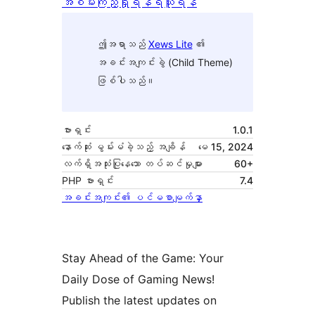
အစမ်းကြည့်ရှုရန်
ရယူရန်
ဤအရာသည်
Xews Lite
၏
အခင်းအကျင်းခွဲ (Child Theme)
ဖြစ်ပါသည်။
ဗားရှင်း
1.0.1
နောက်ဆုံး မွမ်းမံခဲ့သည့် အချိန်
မေ 15, 2024
လက်ရှိအသုံးပြုနေသော တပ်ဆင်မှုများ
60+
PHP ဗားရှင်း
7.4
အခင်းအကျင်း၏ ပင်မစာမျက်နှာ
Stay Ahead of the Game: Your
Daily Dose of Gaming News!
Publish the latest updates on