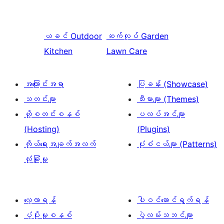
ယခင်
Outdoor
ဆက်လုပ်
Garden
Kitchen
Lawn Care
အကြောင်းအရာ
ပြခန်း (Showcase)
သတင်းများ
သီးမားများ (Themes)
ဟို့စတင်းစနစ်
ပလပ်အင်များ
(Hosting)
(Plugins)
ကိုယ်ရေးအချက်အလက်
ပုံစံငယ်များ (Patterns)
လုံခြုံမှု
လေ့လာရန်
ပါဝင်ဆောင်ရွက်ရန်
ပံ့ပိုးမှုစနစ်
ပွဲလမ်းသဘင်များ