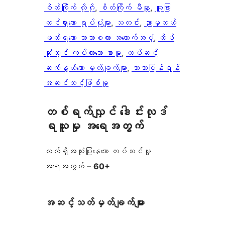
စိတ်ကြိုက် လိုဂို
, 
စိတ်ကြိုက် မီနူး
, 
ထူးခြား
ထင်ရှားသော ရုပ်ပုံများ
, 
သတင်း
, 
ညာမှဘယ်
ဖတ်ရသော ဘာသာစကား အထောက်အပံ့
, 
ထိပ်
ဆုံးတွင် ကပ်ထားသော စာမူ
, 
ထပ်ဆင့်
ဆက်နွယ်သော မှတ်ချက်များ
, 
ဘာသာပြန်ရန်
အဆင်သင့်ဖြစ်မှု
တစ်ရက်လျှင် ဒေါင်းလုဒ်
ရယူမှု အရေအတွက်
လက်ရှိအသုံးပြုနေသော တပ်ဆင်မှု
အရေအတွက် –
60+
အဆင့်သတ်မှတ်ချက်များ