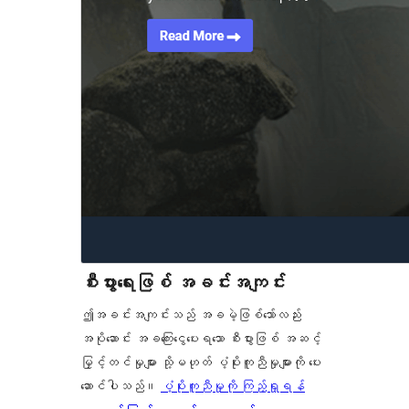
စီးပွားရေးဖြစ် အခင်းအကျင်း
ဤအခင်းအကျင်းသည် အခမဲ့ဖြစ်သော်လည်း
အပိုဆောင်း အခကြေးငွေပေးရသော စီးပွားဖြစ် အဆင့်
မြှင့်တင်မှုများ သို့မဟုတ် ပံ့ပိုးကူညီမှုများကို ပေး
ဆောင်ပါသည်။
ပံ့ပိုးကူညီမှုကို ကြည့်ရှုရန်