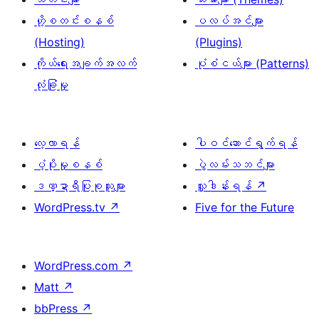
ဟို့စတင်းစနစ်
ပလပ်အင်များ
(Hosting)
(Plugins)
ကိုယ်ရေးအချက်အလက်
ပုံစံငယ်များ (Patterns)
လုံခြုံမှု
လေ့လာရန်
ပါဝင်ဆောင်ရွက်ရန်
ပံ့ပိုးမှုစနစ်
ပွဲလမ်းသဘင်များ
ဒဏ္ဍာရီပြုစုသူများ
လှူဒါန်းရန်
↗
WordPress.tv
↗
Five for the Future
WordPress.com
↗
Matt
↗
bbPress
↗