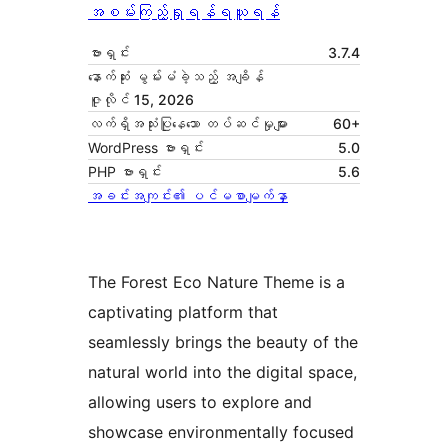
အစမ်းကြည့်ရှုရန်
ရယူရန်
ဗားရှင်း
3.7.4
နောက်ဆုံး မွမ်းမံခဲ့သည့် အချိန်
ဇူလိုင် 15, 2026
လက်ရှိအသုံးပြုနေသော တပ်ဆင်မှုများ
60+
WordPress ဗားရှင်း
5.0
PHP ဗားရှင်း
5.6
အခင်းအကျင်း၏ ပင်မစာမျက်နှာ
The Forest Eco Nature Theme is a
captivating platform that
seamlessly brings the beauty of the
natural world into the digital space,
allowing users to explore and
showcase environmentally focused