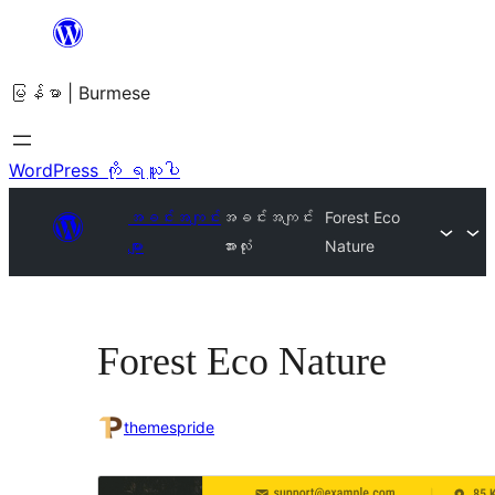
အကြောင်းအရာ
သို့
မြန်မာ | Burmese
ကျော်သွား
ရန်
WordPress ကို ရယူပါ
အခင်းအကျင်း
အခင်းအကျင်း
Forest Eco
များ
အားလုံး
Nature
Forest Eco Nature
themespride