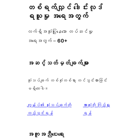
တစ်ရက်လျှင် ဒေါင်းလုဒ်
ရယူမှု အရေအတွက်
လက်ရှိအသုံးပြုနေသော တပ်ဆင်မှု
အရေအတွက် –
60+
အဆင့်သတ်မှတ်ချက်များ
သုံးသပ်ချက် တစ်စုံတစ်ရာ တင်သွင်းထားခြင်း
မရှိသေးပါ။
သုံးသပ်
ကျွန်ုပ်၏ သုံးသပ်ချက်ကို
အားလုံးကို ကြည့်ရှု
ချက်
ထည့်သွင်းရန်
ရန်
အကူအညီပေးရေး