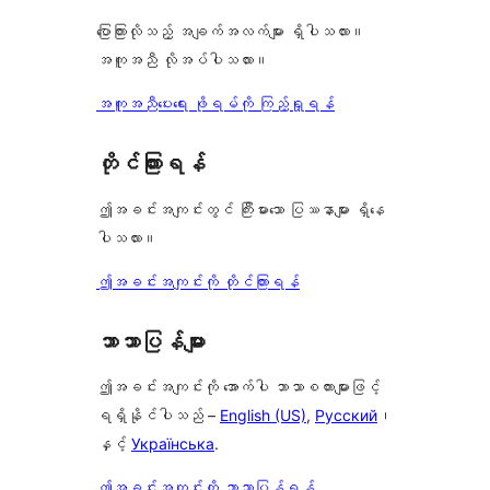
ပြောကြားလိုသည့် အချက်အလက်များ ရှိပါသလား။
အကူအညီ လိုအပ်ပါသလား။
အကူအညီပေးရေး ဖိုရမ်ကို ကြည့်ရှုရန်
တိုင်ကြားရန်
ဤအခင်းအကျင်းတွင် ကြီးမားသော ပြဿနာများ ရှိနေ
ပါသလား။
ဤအခင်းအကျင်းကို တိုင်ကြားရန်
ဘာသာပြန်များ
ဤအခင်းအကျင်းကို အောက်ပါ ဘာသာစကားများဖြင့်
ရရှိနိုင်ပါသည် –
English (US)
,
Русский
၊
နှင့်
Українська
.
ဤအခင်းအကျင်းကို ဘာသာပြန်ရန်