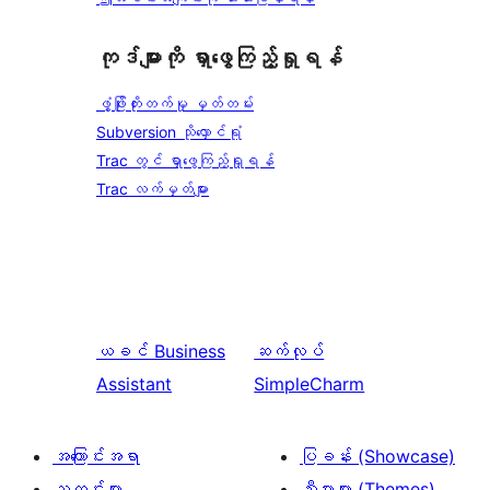
ကုဒ်များကို ရှာဖွေကြည့်ရှုရန်
ဖွံ့ဖြိုးတိုးတက်မှု မှတ်တမ်း
Subversion သိုလှောင်ရုံ
Trac တွင် ရှာဖွေကြည့်ရှုရန်
Trac လက်မှတ်များ
ယခင်
Business
ဆက်လုပ်
Assistant
SimpleCharm
အကြောင်းအရာ
ပြခန်း (Showcase)
သတင်းများ
သီးမားများ (Themes)