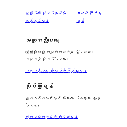
စောင်
ချက်
အဆင့်
1
0
သုံးသပ်
ပွင့်
သုံးသပ်
ကျွန်ုပ်၏ သုံးသပ်ချက်ကို
အားလုံးကို ကြည့်ရှု
စောင်
ချက်
အဆင့်
ချက်
ထည့်သွင်းရန်
ရန်
0
သုံးသပ်
စောင်
ချက်
အကူအညီပေးရေး
1
စောင်
ပြောကြားလိုသည့် အချက်အလက်များ ရှိပါသလား။
အကူအညီ လိုအပ်ပါသလား။
အကူအညီပေးရေး ဖိုရမ်ကို ကြည့်ရှုရန်
တိုင်ကြားရန်
ဤအခင်းအကျင်းတွင် ကြီးမားသော ပြဿနာများ ရှိနေ
ပါသလား။
ဤအခင်းအကျင်းကို တိုင်ကြားရန်