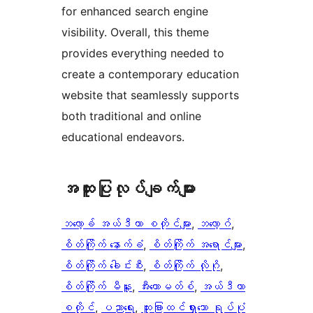
for enhanced search engine
visibility. Overall, this theme
provides everything needed to
create a contemporary education
website that seamlessly supports
both traditional and online
educational endeavors.
အ​ထူး​ပြု​လုပ်​ချက်​များ
ဘလော့ခ် အယ်ဒီတာ စတိုင်များ
, 
ဘလော့ဂ်
, 
စိတ်ကြိုက် နောက်ခံ
, 
စိတ်ကြိုက် အရောင်များ
, 
စိတ်ကြိုက် ခေါင်းစီး
, 
စိတ်ကြိုက် လိုဂို
, 
စိတ်ကြိုက် မီနူး
, 
အီးကောမတ်စ်
, 
အယ်ဒီတာ
စတိုင်
, 
ပညာရေး
, 
ထူးခြားထင်ရှားသော ရုပ်ပုံ