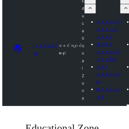
E
d
u
အခင်းအကျင်း
c
တစ်ခု တင်
a
သွင်းရန်
ti
စီးပွားဖြစ်
အခင်းအကျင်း
အခင်းအကျင်း
o
အခင်းအကျင်း
များ
အားလုံး
n
ကုမ္ပဏီများ
a
ကျွန်ုပ်
l
အနှစ်သက်ဆုံး
Z
များ
o
လော့ဂ်အင်ဝင်
n
ရန်
e
Educational Zone