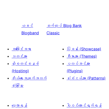
ယခင်
ဆက်လုပ်
Blog Bank
Blogband
Classic
အကြောင်းအရာ
ပြခန်း (Showcase)
သတင်းများ
သီးမားများ (Themes)
ဟို့စတင်းစနစ်
ပလပ်အင်များ
(Hosting)
(Plugins)
ကိုယ်ရေးအချက်အလက်
ပုံစံငယ်များ (Patterns)
လုံခြုံမှု
လေ့လာရန်
ပါဝင်ဆောင်ရွက်ရန်