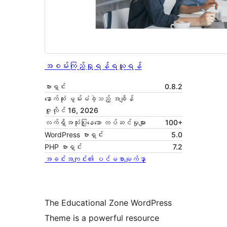
အစမ်းကြည့်ရှုရန်
ရယူရန်
ဗားရှင်း
0.8.2
နောက်ဆုံး မွမ်းမံခဲ့သည့် အချိန်
ဇူလိုင် 16, 2026
လက်ရှိအသုံးပြုနေသော တပ်ဆင်မှုများ
100+
WordPress ဗားရှင်း
5.0
PHP ဗားရှင်း
7.2
အခင်းအကျင်း၏ ပင်မစာမျက်နှာ
The Educational Zone WordPress
Theme is a powerful resource