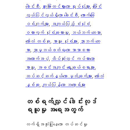
ခေါင်းစီး
, 
ထူးခြားထင်ရှားသော ရုပ်ပုံများ
, 
ပြောင်း
လွယ်ပြင်လွယ်ရှိသော ခေါင်းစီး
, 
အောက်ခြေ
ဝစ်ဂျက်များ
, 
အကျယ်ပြည့် စံပုံစံ
, 
ဇယားကွက် ပုံစံချထားမှု
, 
ဘယ်ဘက် ဘေးဘား
, 
ကော်လံ တစ်ခု
, 
စာမူ ပုံစံများ
, 
ညာဘက် ဘေး
ဘား
, 
ညာမှဘယ်ဖတ်ရသော ဘာသာစကား
အထောက်အပံ့
, 
ထိပ်ဆုံးတွင် ကပ်ထားသော
စာမူ
, 
အခင်းအကျင်း ရွေးချယ်စရာများ
, 
ထပ်ဆင့်ဆက်နွယ်သော မှတ်ချက်များ
, 
ကော်လံ
နှစ်ခု
, 
ကျယ်ပြန့်သော ဘလော့ခ်များ
တစ်ရက်လျှင် ဒေါင်းလုဒ်
ရယူမှု အရေအတွက်
လက်ရှိအသုံးပြုနေသော တပ်ဆင်မှု