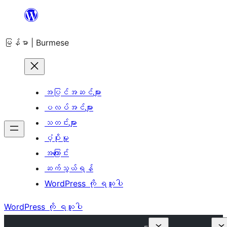
အကြောင်းအရာ
သို့
မြန်မာ | Burmese
ကျော်သွား
ရန်
အပြင်အဆင်များ
ပလပ်အင်များ
သတင်းများ
ပံ့ပိုးမှု
အကြောင်း
ဆက်သွယ်ရန်
WordPress ကို ရယူပါ
WordPress ကို ရယူပါ