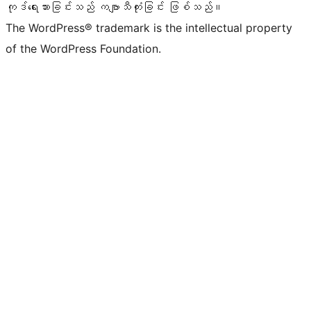
ကုဒ်ရေးသားခြင်းသည် ကဗျာသီကုံးခြင်း ဖြစ်သည်။
The WordPress® trademark is the intellectual property
of the WordPress Foundation.