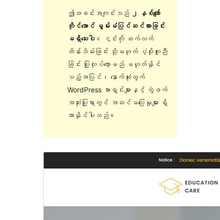
ဤအခင်းအကျင်းသည်
၂ နှစ်ကျော်
တိုင်အောင် မွမ်းမံပြင်ဆင်ထားခြင်း
မရှိသေးပါ
။ ၎င်းကို ဆက်လက်
ထိန်းသိမ်းခြင်း သို့မဟုတ် ပံ့ပိုးကူညီ
ခြင်း ပြုလုပ်တော့မည် မဟုတ်နိုင်
သည့်အပြင်၊ နောက်ဆုံးထွက်
WordPress ဗားရှင်းများနှင့် တွဲဖက်
အသုံးပြုရာတွင် အဆင်မပြေမှုများ ရှိ
လာနိုင်ပါသည်။