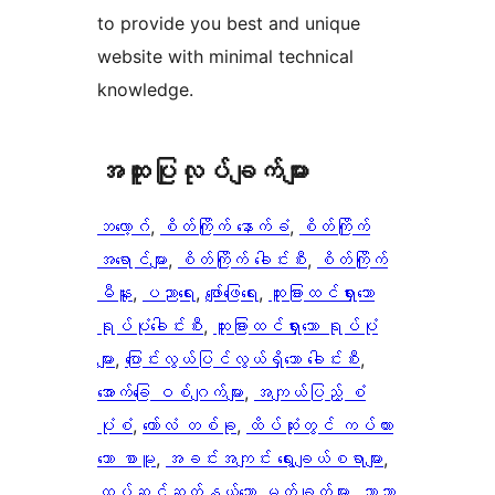
to provide you best and unique
website with minimal technical
knowledge.
အ​ထူး​ပြု​လုပ်​ချက်​များ
ဘလော့ဂ်
, 
စိတ်ကြိုက် နောက်ခံ
, 
စိတ်ကြိုက်
အရောင်များ
, 
စိတ်ကြိုက် ခေါင်းစီး
, 
စိတ်ကြိုက်
မီနူး
, 
ပညာရေး
, 
ဖျော်ဖြေရေး
, 
ထူးခြားထင်ရှားသော
ရုပ်ပုံခေါင်းစီး
, 
ထူးခြားထင်ရှားသော ရုပ်ပုံ
များ
, 
ပြောင်းလွယ်ပြင်လွယ်ရှိသော ခေါင်းစီး
, 
အောက်ခြေ ဝစ်ဂျက်များ
, 
အကျယ်ပြည့် စံ
ပုံစံ
, 
ကော်လံ တစ်ခု
, 
ထိပ်ဆုံးတွင် ကပ်ထား
သော စာမူ
, 
အခင်းအကျင်း ရွေးချယ်စရာများ
, 
ထပ်ဆင့်ဆက်နွယ်သော မှတ်ချက်များ
, 
ဘာသာ