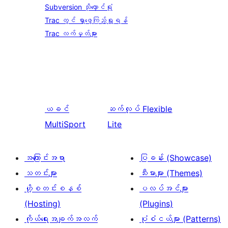
Subversion သိုလှောင်ရုံ
Trac တွင် ရှာဖွေကြည့်ရှုရန်
Trac လက်မှတ်များ
ယခင်
ဆက်လုပ်
Flexible
MultiSport
Lite
အကြောင်းအရာ
ပြခန်း (Showcase)
သတင်းများ
သီးမားများ (Themes)
ဟို့စတင်းစနစ်
ပလပ်အင်များ
(Hosting)
(Plugins)
ကိုယ်ရေးအချက်အလက်
ပုံစံငယ်များ (Patterns)