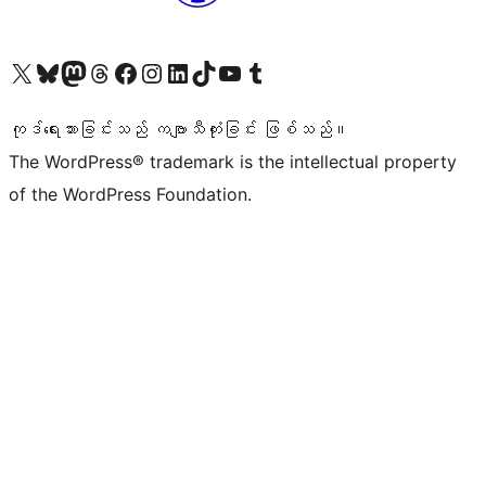
ကျွန်ုပ်တို့၏ X (ယခင် Twitter) အကောင့်သို့ သွားရောက်ကြည့်ရှုပါ
ကျွန်ုပ်တို့၏ Bluesky အကောင့်သို့ ဝင်ရောက်ကြည့်ရှုရန်
ကျွန်ုပ်တို့၏ Mastodon အကောင့်သို့ သွားရောက်ကြည့်ရှုပါ
ကျွန်ုပ်တို့၏ Threads အကောင့်သို့ ဝင်ရောက်ကြည့်ရှုရန်
ကျွန်ုပ်တို့၏ Facebook စာမျက်နှာသို့ သွားရောက်ကြည့်ရှုပါ
ကျွန်ုပ်တို့၏ Instagram အကောင့်သို့ သွားရောက်ကြည့်ရှုပါ
ကျွန်ုပ်တို့၏ LinkedIn အကောင့်သို့ သွားရောက်ကြည့်ရှုပါ
ကျွန်ုပ်တို့၏ TikTok အကောင့်သို့ ဝင်ရောက်ကြည့်ရှုရန်
ကျွန်ုပ်တို့၏ YouTube ချန်နယ်သို့ သွားရောက်ကြည့်ရှုပါ
ကျွန်ုပ်တို့၏ Tumblr အကောင့်သို့ ဝင်ရောက်ကြည့်ရှုရန်
ကုဒ်ရေးသားခြင်းသည် ကဗျာသီကုံးခြင်း ဖြစ်သည်။
The WordPress® trademark is the intellectual property
of the WordPress Foundation.