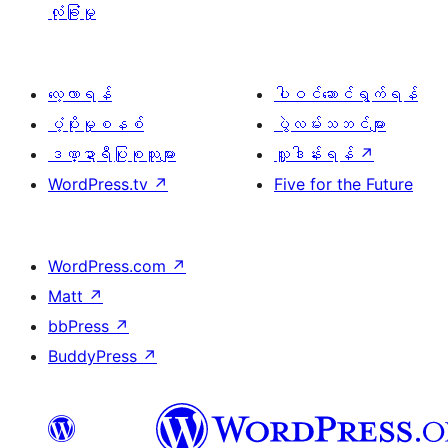
လုံခြုံမှု
လေ့လာရန်
ပါဝင်ဆောင်ရွက်ရန်
ပံ့ပိုးမှုစနစ်
ပွဲလမ်းသဘင်များ
ဒဏ္ဍာရီပြုစုသူများ
လှူဒါန်းရန်
↗
WordPress.tv
↗
Five for the Future
WordPress.com
↗
Matt
↗
bbPress
↗
BuddyPress
↗