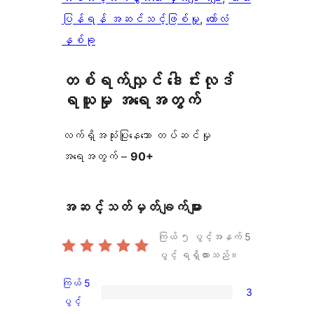
ပြန်ရန် အဆင်သင့်ဖြစ်မှု
, 
ကော်လံ
နှစ်ခု
တစ်ရက်လျှင် ဒေါင်းလုဒ်
ရယူမှု အရေအတွက်
လက်ရှိအသုံးပြုနေသော တပ်ဆင်မှု
အရေအတွက် –
90+
အဆင့်သတ်မှတ်ချက်များ
ကြယ် ၅ ပွင့်အနက်
5
ပွင့် ရရှိထားသည်။
ကြယ် 5
3
ကြယ်
ပွင့်