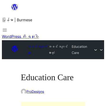
အကြောင်းအရာ
သို့
မြန်မာ | Burmese
ကျော်သွား
ရန်
WordPress ကို ရယူပါ
အခင်းအကျင်း
အခင်းအကျင်း
Education
များ
အားလုံး
Care
Education Care
ProDesigns