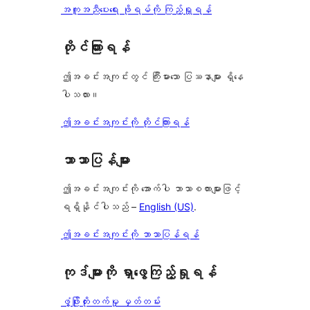
အကူအညီပေးရေး ဖိုရမ်ကို ကြည့်ရှုရန်
တိုင်ကြားရန်
ဤအခင်းအကျင်းတွင် ကြီးမားသော ပြဿနာများ ရှိနေ
ပါသလား။
ဤအခင်းအကျင်းကို တိုင်ကြားရန်
ဘာသာပြန်များ
ဤအခင်းအကျင်းကို အောက်ပါ ဘာသာစကားများဖြင့်
ရရှိနိုင်ပါသည် –
English (US)
.
ဤအခင်းအကျင်းကို ဘာသာပြန်ရန်
ကုဒ်များကို ရှာဖွေကြည့်ရှုရန်
ဖွံ့ဖြိုးတိုးတက်မှု မှတ်တမ်း