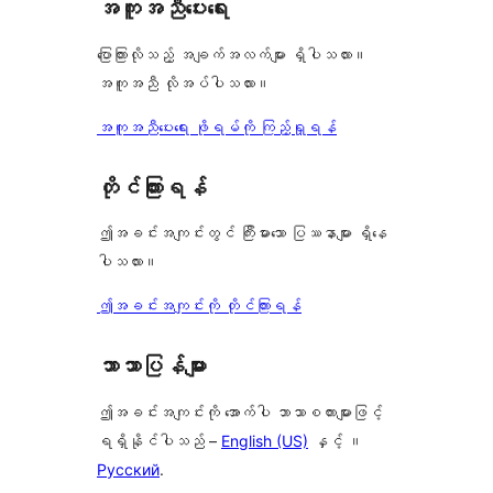
အကူအညီပေးရေး
ပြောကြားလိုသည့် အချက်အလက်များ ရှိပါသလား။
အကူအညီ လိုအပ်ပါသလား။
အကူအညီပေးရေး ဖိုရမ်ကို ကြည့်ရှုရန်
တိုင်ကြားရန်
ဤအခင်းအကျင်းတွင် ကြီးမားသော ပြဿနာများ ရှိနေ
ပါသလား။
ဤအခင်းအကျင်းကို တိုင်ကြားရန်
ဘာသာပြန်များ
ဤအခင်းအကျင်းကို အောက်ပါ ဘာသာစကားများဖြင့်
ရရှိနိုင်ပါသည် –
English (US)
နှင့် ။
Русский
.