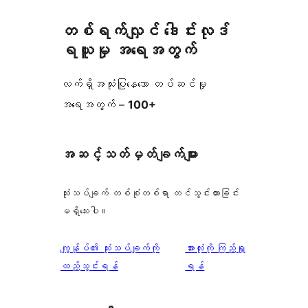
တစ်ရက်လျှင် ဒေါင်းလုဒ်
ရယူမှု အရေအတွက်
လက်ရှိအသုံးပြုနေသော တပ်ဆင်မှု
အရေအတွက် –
100+
အဆင့်သတ်မှတ်ချက်များ
သုံးသပ်ချက် တစ်စုံတစ်ရာ တင်သွင်းထားခြင်း
မရှိသေးပါ။
သုံးသပ်
ကျွန်ုပ်၏ သုံးသပ်ချက်ကို
အားလုံးကို ကြည့်ရှု
ချက်
ထည့်သွင်းရန်
ရန်