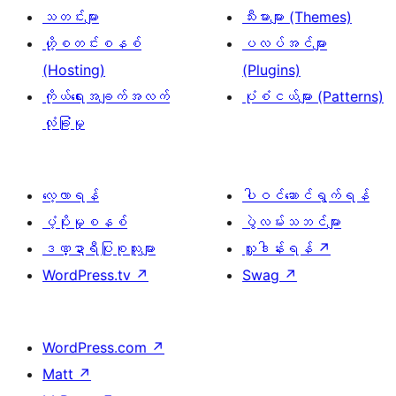
သတင်းများ
သီးမားများ (Themes)
ဟို့စတင်းစနစ်
ပလပ်အင်များ
(Hosting)
(Plugins)
ကိုယ်ရေးအချက်အလက်
ပုံစံငယ်များ (Patterns)
လုံခြုံမှု
လေ့လာရန်
ပါဝင်ဆောင်ရွက်ရန်
ပံ့ပိုးမှုစနစ်
ပွဲလမ်းသဘင်များ
ဒဏ္ဍာရီပြုစုသူများ
လှူဒါန်းရန်
↗
WordPress.tv
↗
Swag
↗
WordPress.com
↗
Matt
↗