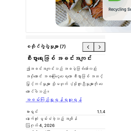
စတိုင်ကွဲလွဲမှုများ (7)
စီးပွားရေးဖြစ် အခင်းအကျင်း
ဤအခင်းအကျင်းသည် အခမဲ့ဖြစ်သော်လည်း
အပိုဆောင်း အခကြေးငွေပေးရသော စီးပွားဖြစ် အဆင့်
မြှင့်တင်မှုများ သို့မဟုတ် ပံ့ပိုးကူညီမှုများကို ပေး
ဆောင်ပါသည်။
အစမ်းကြည့်ရှုရန်
ရယူရန်
ဗားရှင်း
1.1.4
နောက်ဆုံး မွမ်းမံခဲ့သည့် အချိန်
ဩဂုတ် 4, 2026