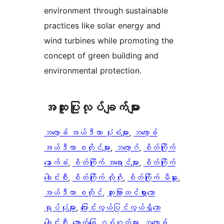
environment through sustainable
practices like solar energy and
wind turbines while promoting the
concept of green building and
environmental protection.
အ​ထူး​ပြု​လုပ်​ချက်​များ
ဘလော့ခ် အယ်ဒီတာ ပုံစံများ
, 
ဘလော့ခ်
အယ်ဒီတာ စတိုင်များ
, 
ဘလော့ဂ်
, 
စိတ်ကြိုက်
နောက်ခံ
, 
စိတ်ကြိုက် အရောင်များ
, 
စိတ်ကြိုက်
ခေါင်းစီး
, 
စိတ်ကြိုက် လိုဂို
, 
စိတ်ကြိုက် မီနူး
, 
အယ်ဒီတာ စတိုင်
, 
ထူးခြားထင်ရှားသော
ရုပ်ပုံများ
, 
ပြောင်းလွယ်ပြင်လွယ်ရှိသော
ခေါင်းစီး
, 
အောက်ခြေ ဝစ်ဂျက်များ
, 
ဘလော့ခ်