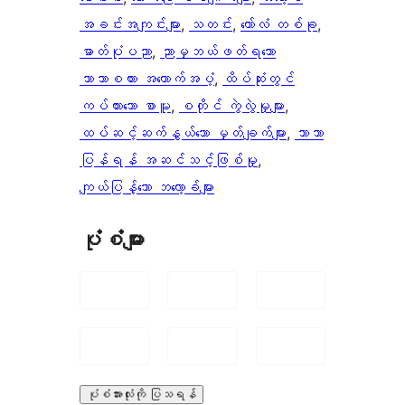
အခင်းအကျင်းများ
, 
သတင်း
, 
ကော်လံ တစ်ခု
, 
ဓာတ်ပုံပညာ
, 
ညာမှဘယ်ဖတ်ရသော
ဘာသာစကား အထောက်အပံ့
, 
ထိပ်ဆုံးတွင်
ကပ်ထားသော စာမူ
, 
စတိုင် ကွဲလွဲမှုများ
, 
ထပ်ဆင့်ဆက်နွယ်သော မှတ်ချက်များ
, 
ဘာသာ
ပြန်ရန် အဆင်သင့်ဖြစ်မှု
, 
ကျယ်ပြန့်သော ဘလော့ခ်များ
ပုံစံများ
ပုံစံအားလုံးကို ပြသရန်