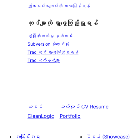
ဤအခင်းအကျင်းကို ဘာသာပြန်ရန်
ကုဒ်များကို ရှာဖွေကြည့်ရှုရန်
ဖွံ့ဖြိုးတိုးတက်မှု မှတ်တမ်း
Subversion သိုလှောင်ရုံ
Trac တွင် ရှာဖွေကြည့်ရှုရန်
Trac လက်မှတ်များ
ယခင်
ဆက်လုပ်
CV Resume
CleanLogic
Portfolio
အကြောင်းအရာ
ပြခန်း (Showcase)