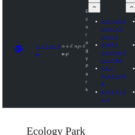
E
c
အခင်းအကျင်း
o
တစ်ခု တင်
l
သွင်းရန်
o
စီးပွားဖြစ်
အခင်းအကျင်း
အခင်းအကျင်း
g
အခင်းအကျင်း
များ
အားလုံး
y
ကုမ္ပဏီများ
P
ကျွန်ုပ်
a
အနှစ်သက်ဆုံး
r
များ
k
လော့ဂ်အင်ဝင်
ရန်
Ecology Park