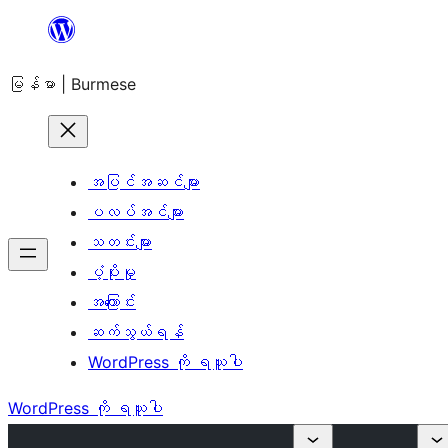
အကြောင်းအရာ
သို့
မြန်မာ | Burmese
ကျော်သွား
ရန်
အပြင်အဆင်များ
ပလပ်အင်များ
သတင်းများ
ပံ့ပိုးမှု
အကြောင်း
ဆက်သွယ်ရန်
WordPress ကို ရယူပါ
WordPress ကို ရယူပါ