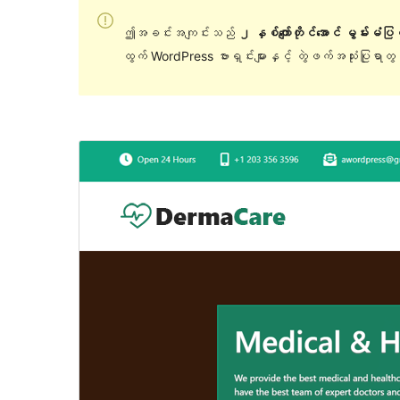
ဤအခင်းအကျင်းသည်
၂ နှစ်ကျော်တိုင်အောင် မွမ်းမံပ
ထွက် WordPress ဗားရှင်းများနှင့် တွဲဖက်အသုံးပြုရာ