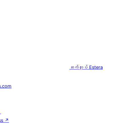
ဆက်လုပ်
Estera
s.com
↗
ss
↗