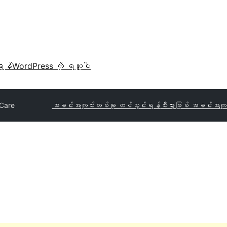
ရန်
WordPress ကို ရယူပါ
Care
အခင်းအကျင်းတစ်ခု တင်သွင်းရန်
စီးပွားဖြစ် အခင်းအကျင