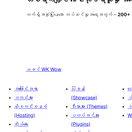
လက်ရှိအသုံးပြုနေသော တပ်ဆင်မှုအရေအတွက် –
200+
ယခင်
WK Wow
အကြောင်းအရာ
ပြခန်း
လ
သတင်းများ
(Showcase)
ပံ
ဟို့စတင်းစနစ်
သီးမားများ (Themes)
ဒဏ
(Hosting)
ပလပ်အင်များ
W
ကိုယ်ရေး
(Plugins)