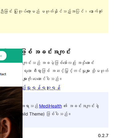
ူညီခြင်း ပြုလုပ်တော့မည် မဟုတ်နိုင်သည့်အပြင်၊ နောက်ဆုံး
စီးပွားရေးဖြစ် အခင်းအကျင်း
ဤအခင်းအကျင်းသည် အခမဲ့ဖြစ်သော်လည်း အပိုဆောင်း
အခကြေးငွေပေးရသော စီးပွားဖြစ် အဆင့်မြှင့်တင်မှုများ သို့မဟုတ်
ပံ့ပိုးကူညီမှုများကို ပေးဆောင်ပါသည်။
အစမ်းကြည့်ရှုရန်
ရယူရန်
ဤအရာသည်
MediHealth
၏ အခင်းအကျင်းခွဲ
(Child Theme) ဖြစ်ပါသည်။
ဗားရှင်း
0.2.7