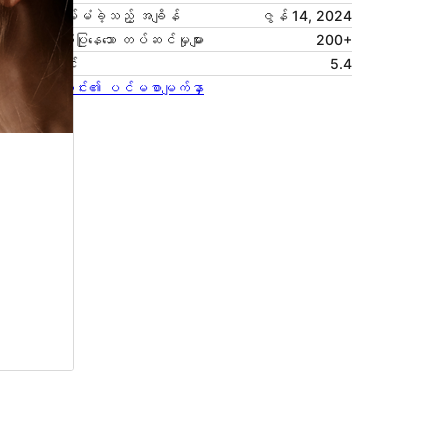
နောက်ဆုံး မွမ်းမံခဲ့သည့် အချိန်
ဇွန် 14, 2024
လက်ရှိအသုံးပြုနေသော တပ်ဆင်မှုများ
200+
PHP ဗားရှင်း
5.4
အခင်းအကျင်း၏ ပင်မစာမျက်နှာ