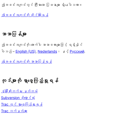
ဤအခင်းအကျင်းတွင် ကြီးမားသော ပြဿနာများ ရှိနေပါသလား။
ဤအခင်းအကျင်းကို တိုင်ကြားရန်
ဘာသာပြန်များ
ဤအခင်းအကျင်းကို အောက်ပါ ဘာသာစကားများဖြင့် ရရှိနိုင်
ပါသည် –
English (US)
,
Nederlands
၊ နှင့်
Русский
.
ဤအခင်းအကျင်းကို ဘာသာပြန်ရန်
ကုဒ်များကို ရှာဖွေကြည့်ရှုရန်
ဖွံ့ဖြိုးတိုးတက်မှု မှတ်တမ်း
Subversion သိုလှောင်ရုံ
Trac တွင် ရှာဖွေကြည့်ရှုရန်
Trac လက်မှတ်များ