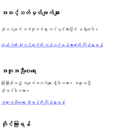
အဆင့်သတ်မှတ်ချက်များ
သုံးသပ်ချက် တစ်စုံတစ်ရာ တင်သွင်းထားခြင်း မရှိသေးပါ။
သုံးသပ်
ကျွန်ုပ်၏ သုံးသပ်ချက်ကို ထည့်သွင်းရန်
အားလုံးကို ကြည့်ရှုရန်
ချက်
အကူအညီပေးရေး
ပြောကြားလိုသည့် အချက်အလက်များ ရှိပါသလား။ အကူအညီ
လိုအပ်ပါသလား။
အကူအညီပေးရေး ဖိုရမ်ကို ကြည့်ရှုရန်
တိုင်ကြားရန်