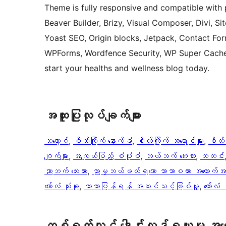
Theme is fully responsive and compatible with 
Beaver Builder, Brizy, Visual Composer, Divi,
Yoast SEO, Origin blocks, Jetpack, Contact Fo
WPForms, Wordfence Security, WP Super Cache 
start your healths and wellness blog today.
အ​ထူး​ပြု​လုပ်​ချက်​များ
ဘလော့ဂ်
, 
စိတ်ကြိုက် နောက်ခံ
, 
စိတ်ကြိုက် အရောင်များ
, 
စိတ်က
ဂျက်များ
, 
အကျယ်ပြည့် စံပုံစံ
, 
ဘယ်ဘက် ဘေးဘား
, 
သတင်း
ညာဘက် ဘေးဘား
, 
ညာမှဘယ်ဖတ်ရသော ဘာသာစကား အထောက်အပ
ကော်လံ သုံးခု
, 
ဘာသာပြန်ရန် အဆင်သင့်ဖြစ်မှု
, 
ကော်လံ
တစ်ရက်လျှင် ဒေါင်းလုဒ်ရယူမှု အ