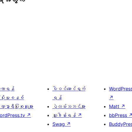
ေ့လာရန်
ပါဝင်ဆောင်ရွက်
WordPres
့ပိုးမှုစနစ်
ရန်
↗
္ဍာရီပြုစုသူများ
ပွဲလမ်းသဘင်များ
Matt
↗
ordPress.tv
↗
လှူဒါန်းရန်
↗
bbPress
Swag
↗
BuddyPre