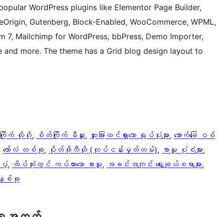
popular WordPress plugins like Elementor Page Builder,
 SiteOrigin, Gutenberg, Block-Enabled, WooCommerce, WPML,
rm 7, Mailchimp for WordPress, bbPress, Demo Importer,
and more. The theme has a Grid blog design layout to
ြိုက် လိုဂို
, 
စိတ်ကြိုက် မီနူး
, 
ထူးခြားထင်ရှားသော ရုပ်ပုံများ
, 
အောက်ခြေ ဝစ်
, 
ကော်လံ တစ်ခု
, 
ပိုတ်ဖိုလီယို (လုပ်ငန်းမှတ်တမ်း)
, 
စာမူ ပုံစံများ
, 
ံ့
, 
ထိပ်ဆုံးတွင် ကပ်ထားသော စာမူ
, 
အခင်းအကျင်း ရွေးချယ်စရာများ
, 
 နှစ်ခု
ရေအတွက်