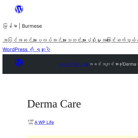
အကြောင်းအရာ
သို့
မြန်မာ | Burmese
ကျော်သွား
ရန်
အပြင်အဆင်များ
ပလပ်အင်များ
သတင်းများ
ပံ့ပိုးမှု
အကြောင်း
ဆက်သွယ်
WordPress ကို ရယူပါ
အခင်းအကျင်းများ
အခင်းအကျင်းအားလုံး
Derma 
Derma Care
A WP Life