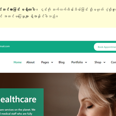
ြင်ဆင်ထားခြင်း မရှိသေးပါ
။ ၎င်းကို ဆက်လက်ထိန်းသိမ်းခြင်း သို့မဟုတ် ပံ့ပိုးက
တွင် အဆင်မပြေမှုများ ရှိလာနိုင်ပါသည်။