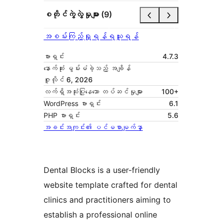
စတိုင်ကွဲလွဲမှုများ (9)
အစမ်းကြည့်ရှုရန်
ရယူရန်
ဗားရှင်း
4.7.3
နောက်ဆုံး မွမ်းမံခဲ့သည့် အချိန်
ဇူလိုင် 6, 2026
လက်ရှိအသုံးပြုနေသော တပ်ဆင်မှုများ
100+
WordPress ဗားရှင်း
6.1
PHP ဗားရှင်း
5.6
အခင်းအကျင်း၏ ပင်မစာမျက်နှာ
Dental Blocks is a user-friendly
website template crafted for dental
clinics and practitioners aiming to
establish a professional online