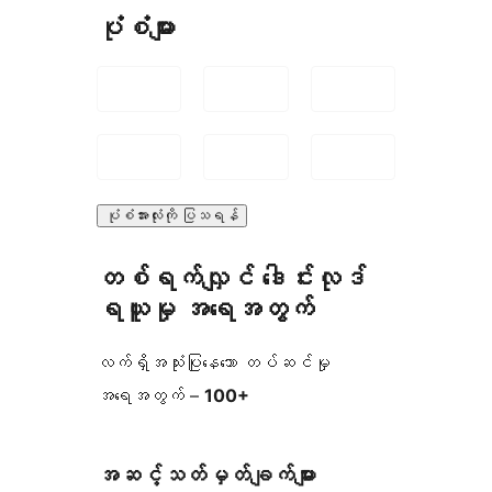
ပုံစံများ
ပုံစံအားလုံးကို ပြသရန်
တစ်ရက်လျှင် ဒေါင်းလုဒ်
ရယူမှု အရေအတွက်
လက်ရှိအသုံးပြုနေသော တပ်ဆင်မှု
အရေအတွက် –
100+
အဆင့်သတ်မှတ်ချက်များ