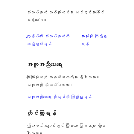
သုံးသပ်ချက် တစ်စုံတစ်ရာ တင်သွင်းထားခြင်း
မရှိသေးပါ။
သုံးသပ်
ကျွန်ုပ်၏ သုံးသပ်ချက်ကို
အားလုံးကို ကြည့်ရှု
ချက်
ထည့်သွင်းရန်
ရန်
အကူအညီပေးရေး
ပြောကြားလိုသည့် အချက်အလက်များ ရှိပါသလား။
အကူအညီ လိုအပ်ပါသလား။
အကူအညီပေးရေး ဖိုရမ်ကို ကြည့်ရှုရန်
တိုင်ကြားရန်
ဤအခင်းအကျင်းတွင် ကြီးမားသော ပြဿနာများ ရှိနေ
ပါသလား။