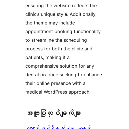
ensuring the website reflects the
clinic’s unique style. Additionally,
the theme may include
appointment booking functionality
to streamline the scheduling
process for both the clinic and
patients, making it a
comprehensive solution for any
dental practice seeking to enhance
their online presence with a
medical WordPress approach.
အ​ထူး​ပြု​လုပ်​ချက်​များ
ဘလော့ခ် အယ်ဒီတာ ပုံစံများ
, 
ဘလော့ခ်