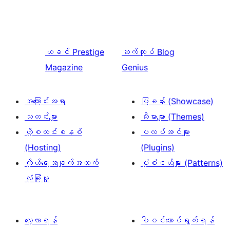
ယခင်
Prestige
ဆက်လုပ်
Blog
Magazine
Genius
အကြောင်းအရာ
ပြခန်း (Showcase)
သတင်းများ
သီးမားများ (Themes)
ဟို့စတင်းစနစ်
ပလပ်အင်များ
(Hosting)
(Plugins)
ကိုယ်ရေးအချက်အလက်
ပုံစံငယ်များ (Patterns)
လုံခြုံမှု
လေ့လာရန်
ပါဝင်ဆောင်ရွက်ရန်