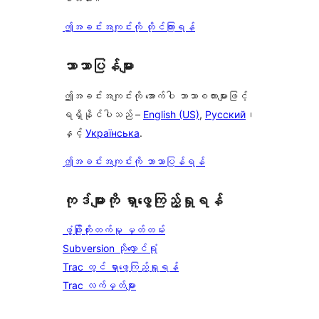
ဤအခင်းအကျင်းကို တိုင်ကြားရန်
ဘာသာပြန်များ
ဤအခင်းအကျင်းကို အောက်ပါ ဘာသာစကားများဖြင့်
ရရှိနိုင်ပါသည် –
English (US)
,
Русский
၊
နှင့်
Українська
.
ဤအခင်းအကျင်းကို ဘာသာပြန်ရန်
ကုဒ်များကို ရှာဖွေကြည့်ရှုရန်
ဖွံ့ဖြိုးတိုးတက်မှု မှတ်တမ်း
Subversion သိုလှောင်ရုံ
Trac တွင် ရှာဖွေကြည့်ရှုရန်
Trac လက်မှတ်များ