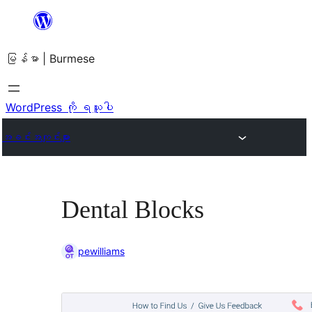
အကြောင်းအရာ
သို့
မြန်မာ | Burmese
ကျော်သွား
ရန်
WordPress ကို ရယူပါ
အခင်းအကျင်းများ
Dental Blocks
pewilliams