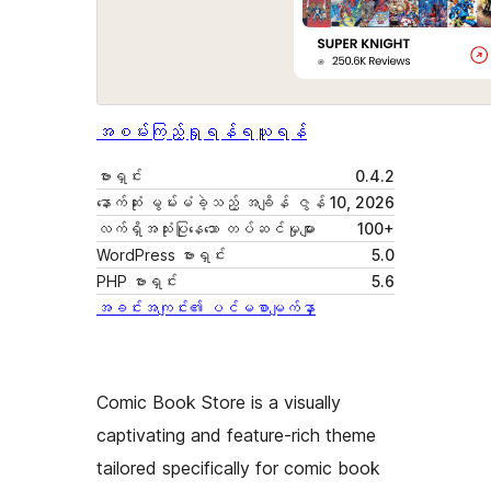
အစမ်းကြည့်ရှုရန်
ရယူရန်
ဗားရှင်း
0.4.2
နောက်ဆုံး မွမ်းမံခဲ့သည့် အချိန်
ဇွန် 10, 2026
လက်ရှိအသုံးပြုနေသော တပ်ဆင်မှုများ
100+
WordPress ဗားရှင်း
5.0
PHP ဗားရှင်း
5.6
အခင်းအကျင်း၏ ပင်မစာမျက်နှာ
Comic Book Store is a visually
captivating and feature-rich theme
tailored specifically for comic book