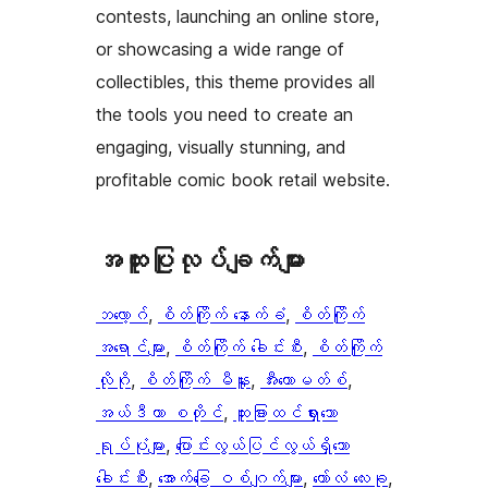
contests, launching an online store,
or showcasing a wide range of
collectibles, this theme provides all
the tools you need to create an
engaging, visually stunning, and
profitable comic book retail website.
အ​ထူး​ပြု​လုပ်​ချက်​များ
ဘလော့ဂ်
, 
စိတ်ကြိုက် နောက်ခံ
, 
စိတ်ကြိုက်
အရောင်များ
, 
စိတ်ကြိုက် ခေါင်းစီး
, 
စိတ်ကြိုက်
လိုဂို
, 
စိတ်ကြိုက် မီနူး
, 
အီးကောမတ်စ်
, 
အယ်ဒီတာ စတိုင်
, 
ထူးခြားထင်ရှားသော
ရုပ်ပုံများ
, 
ပြောင်းလွယ်ပြင်လွယ်ရှိသော
ခေါင်းစီး
, 
အောက်ခြေ ဝစ်ဂျက်များ
, 
ကော်လံ လေးခု
, 