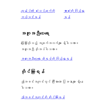
စောင်
ချက်
အဆင့်
1
0
သုံးသပ်
ပွင့်
သုံးသပ်
ကျွန်ုပ်၏ သုံးသပ်ချက်ကို
အားလုံးကို ကြည့်ရှု
စောင်
ချက်
အဆင့်
ချက်
ထည့်သွင်းရန်
ရန်
0
သုံးသပ်
စောင်
ချက်
အကူအညီပေးရေး
0
စောင်
ပြောကြားလိုသည့် အချက်အလက်များ ရှိပါသလား။
အကူအညီ လိုအပ်ပါသလား။
အကူအညီပေးရေး ဖိုရမ်ကို ကြည့်ရှုရန်
တိုင်ကြားရန်
ဤအခင်းအကျင်းတွင် ကြီးမားသော ပြဿနာများ ရှိနေ
ပါသလား။
ဤအခင်းအကျင်းကို တိုင်ကြားရန်