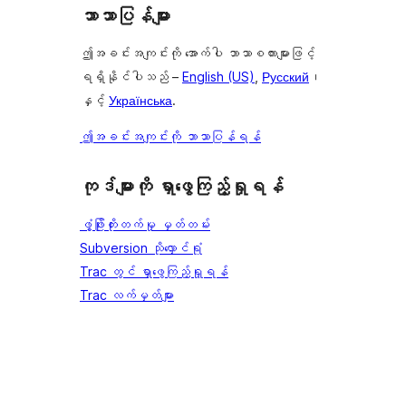
ဘာသာပြန်များ
ဤအခင်းအကျင်းကို အောက်ပါ ဘာသာစကားများဖြင့်
ရရှိနိုင်ပါသည် –
English (US)
,
Русский
၊
နှင့်
Українська
.
ဤအခင်းအကျင်းကို ဘာသာပြန်ရန်
ကုဒ်များကို ရှာဖွေကြည့်ရှုရန်
ဖွံ့ဖြိုးတိုးတက်မှု မှတ်တမ်း
Subversion သိုလှောင်ရုံ
Trac တွင် ရှာဖွေကြည့်ရှုရန်
Trac လက်မှတ်များ