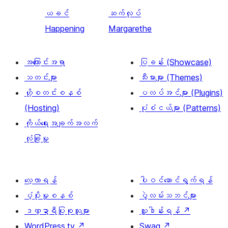
ယခင်
ဆက်လုပ်
Happening
Margarethe
အကြောင်းအရာ
ပြခန်း (Showcase)
သတင်းများ
သီးမားများ (Themes)
ဟို့စတင်းစနစ်
ပလပ်အင်များ (Plugins)
(Hosting)
ပုံစံငယ်များ (Patterns)
ကိုယ်ရေးအချက်အလက်
လုံခြုံမှု
လေ့လာရန်
ပါဝင်ဆောင်ရွက်ရန်
ပံ့ပိုးမှုစနစ်
ပွဲလမ်းသဘင်များ
ဒဏ္ဍာရီပြုစုသူများ
လှူဒါန်းရန်
↗
WordPress.tv
↗
Swag
↗