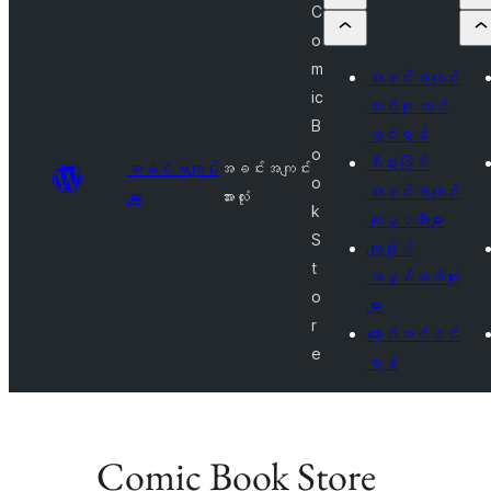
C
o
m
အခင်းအကျင်း
ic
တစ်ခု တင်
B
သွင်းရန်
o
စီးပွားဖြစ်
အခင်းအကျင်း
အခင်းအကျင်း
o
အခင်းအကျင်း
များ
အားလုံး
k
ကုမ္ပဏီများ
S
ကျွန်ုပ်
t
အနှစ်သက်ဆုံး
o
များ
r
လော့ဂ်အင်ဝင်
e
ရန်
Comic Book Store