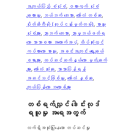
အကျယ်ပြည့် စံပုံစံ
, 
ဇယားကွက် ပုံစံ
ချထားမှု
, 
ဘယ်ဘက် ဘေးဘား
, 
ကော်လံ တစ်ခု
, 
ပိုတ်ဖိုလီယို (လုပ်ငန်းမှတ်တမ်း)
, 
စာမူ
ပုံစံများ
, 
ညာဘက် ဘေးဘား
, 
ညာမှဘယ်ဖတ်ရ
သော ဘာသာစကား အထောက်အပံ့
, 
ထိပ်ဆုံးတွင်
ကပ်ထားသော စာမူ
, 
အခင်းအကျင်း ရွေးချယ်
စရာများ
, 
ထပ်ဆင့်ဆက်နွယ်သော မှတ်ချက်
များ
, 
ကော်လံ သုံးခု
, 
ဘာသာပြန်ရန်
အဆင်သင့်ဖြစ်မှု
, 
ကော်လံ နှစ်ခု
, 
ကျယ်ပြန့်သော ဘလော့ခ်များ
တစ်ရက်လျှင် ဒေါင်းလုဒ်
ရယူမှု အရေအတွက်
လက်ရှိအသုံးပြုနေသော တပ်ဆင်မှု