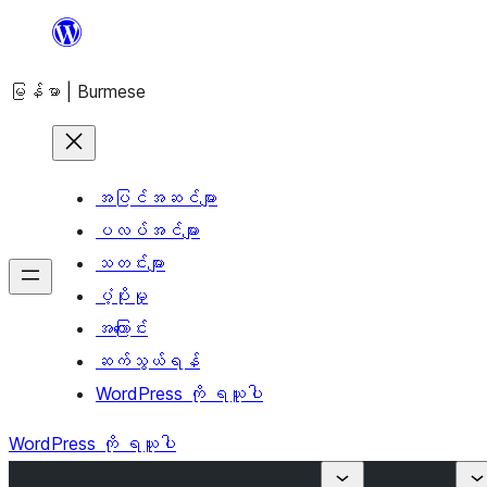
အကြောင်းအရာ
သို့
မြန်မာ | Burmese
ကျော်သွား
ရန်
အပြင်အဆင်များ
ပလပ်အင်များ
သတင်းများ
ပံ့ပိုးမှု
အကြောင်း
ဆက်သွယ်ရန်
WordPress ကို ရယူပါ
WordPress ကို ရယူပါ