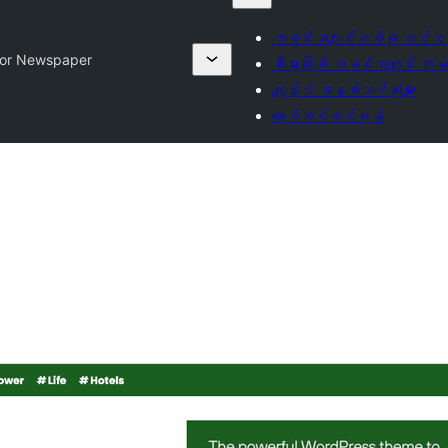
အခင်းအကျင်းတစ်ခု တင်သွင
lor Newspaper
စီးပွားဖြစ် အခင်းအကျင်း ကုမ္
ကျွန်ုပ် အနှစ်သက်ဆုံးများ
လော့ဂ်အင်ဝင်ရန်