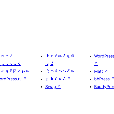
ေ့လာရန်
ပါဝင်ဆောင်ရွက်
WordPres
့ပိုးမှုစနစ်
ရန်
↗
္ဍာရီပြုစုသူများ
ပွဲလမ်းသဘင်များ
Matt
↗
ordPress.tv
↗
လှူဒါန်းရန်
↗
bbPress
Swag
↗
BuddyPre