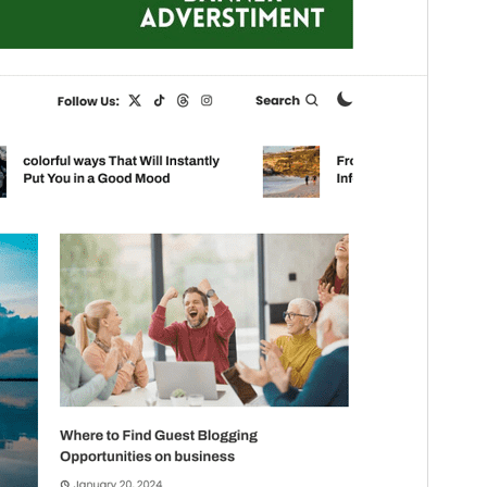
ခွဲ (Child Theme) ဖြစ်ပါသည်။
ဗားရှင်း
1.0.3
နောက်ဆုံး မွမ်းမံခဲ့သည့် အချိန်
မတ် 3, 2025
လက်ရှိအသုံးပြုနေသော တပ်ဆင်မှုများ
200+
WordPress ဗားရှင်း
5.0
PHP ဗားရှင်း
7.4
အခင်းအကျင်း၏ ပင်မစာမျက်နှာ