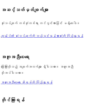
အဆင့်သတ်မှတ်ချက်များ
သုံးသပ်ချက် တစ်စုံတစ်ရာ တင်သွင်းထားခြင်း မရှိသေးပါ။
သုံးသပ်
ကျွန်ုပ်၏ သုံးသပ်ချက်ကို ထည့်သွင်းရန်
အားလုံးကို ကြည့်ရှုရန်
ချက်
အကူအညီပေးရေး
ပြောကြားလိုသည့် အချက်အလက်များ ရှိပါသလား။ အကူအညီ
လိုအပ်ပါသလား။
အကူအညီပေးရေး ဖိုရမ်ကို ကြည့်ရှုရန်
 
တိုင်ကြားရန်