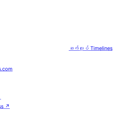
ဆက်လုပ်
Timelines
s.com
↗
ss
↗