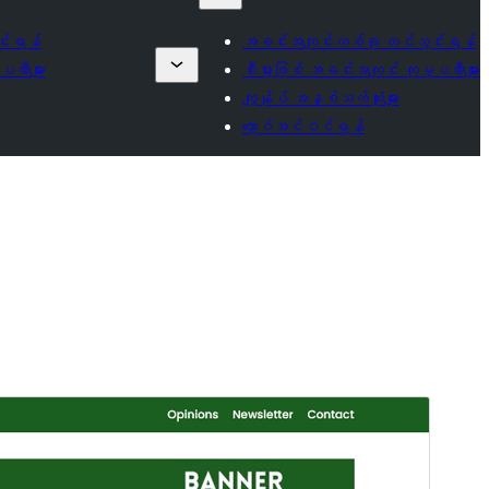
်းရန်
အခင်းအကျင်းတစ်ခု တင်သွင်းရန်
ပဏီများ
စီးပွားဖြစ် အခင်းအကျင်း ကုမ္ပဏီများ
ကျွန်ုပ် အနှစ်သက်ဆုံးများ
လော့ဂ်အင်ဝင်ရန်
အစမ်းကြည့်ရှုရန်
ရယူရန်
ဤအရာသည်
Color Magazine
၏ အခင်းအကျင်း