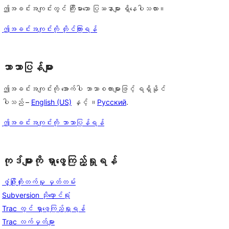
ဤအခင်းအကျင်းတွင် ကြီးမားသော ပြဿနာများ ရှိနေပါသလား။
ဤအခင်းအကျင်းကို တိုင်ကြားရန်
ဘာသာပြန်များ
ဤအခင်းအကျင်းကို အောက်ပါ ဘာသာစကားများဖြင့် ရရှိနိုင်
ပါသည် –
English (US)
နှင့် ။
Русский
.
ဤအခင်းအကျင်းကို ဘာသာပြန်ရန်
ကုဒ်များကို ရှာဖွေကြည့်ရှုရန်
ဖွံ့ဖြိုးတိုးတက်မှု မှတ်တမ်း
Subversion သိုလှောင်ရုံ
Trac တွင် ရှာဖွေကြည့်ရှုရန်
Trac လက်မှတ်များ