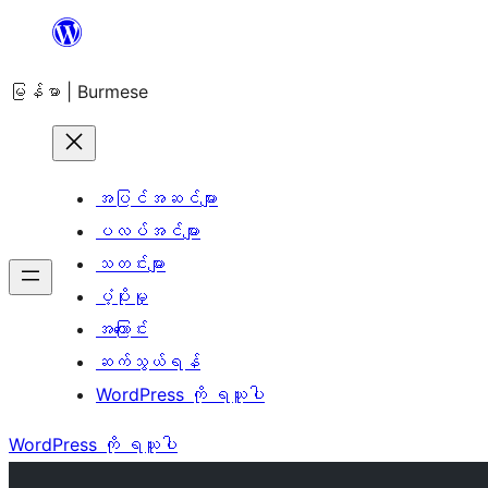
အကြောင်းအရာ
သို့
မြန်မာ | Burmese
ကျော်သွား
ရန်
အပြင်အဆင်များ
ပလပ်အင်များ
သတင်းများ
ပံ့ပိုးမှု
အကြောင်း
ဆက်သွယ်ရန်
WordPress ကို ရယူပါ
WordPress ကို ရယူပါ