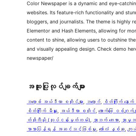
Color Newspaper is a dynamic and eye-catchi
websites. Its feature-rich functionality and stu
bloggers, and journalists. The theme is highly 
Elementor and Hash Elements, allowing for mor
content to shine, allowing users to outshine th
and visually appealing design. Check demo he
newspaper/
အ​ထူး​ပြု​လုပ်​ချက်​များ
ဘလော့ခ် အယ်ဒီတာ စတိုင်များ
, 
ဘလော့ဂ်
, 
စိတ်ကြိုက် နောက်
စိတ်ကြိုက် မီနူး
, 
အယ်ဒီတာ စတိုင်
, 
အောက်ခြေ ဝစ်ဂျက်မျ
တ်ဖိုလီယို (လုပ်ငန်းမှတ်တမ်း)
, 
ညာဘက် ဘေးဘား
, 
ညာမှဘ
ဘာသာပြန်ရန် အဆင်သင့်ဖြစ်မှု
, 
ကော်လံ နှစ်ခု
, 
ကျယ်