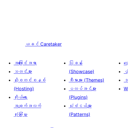
ယခင်
Caretaker
အကြောင်းအရာ
ပြခန်း
လ
သတင်းများ
(Showcase)
ပံ
ဟို့စတင်းစနစ်
သီးမားများ (Themes)
ဒဏ
(Hosting)
ပလပ်အင်များ
W
ကိုယ်ရေး
(Plugins)
အချက်အလက်
ပုံစံငယ်များ
လုံခြုံမှု
(Patterns)