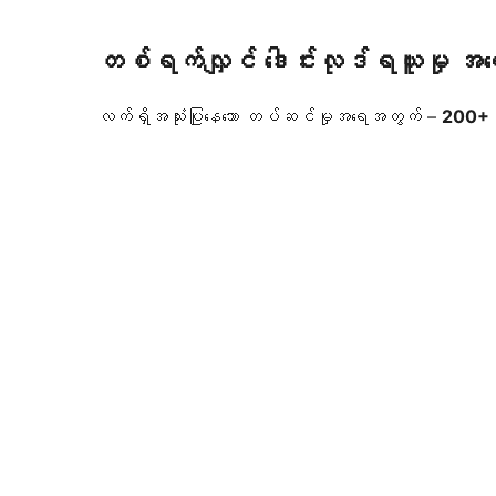
တစ်ရက်လျှင် ဒေါင်းလုဒ်ရယူမှု အ
လက်ရှိအသုံးပြုနေသော တပ်ဆင်မှုအရေအတွက် –
200+