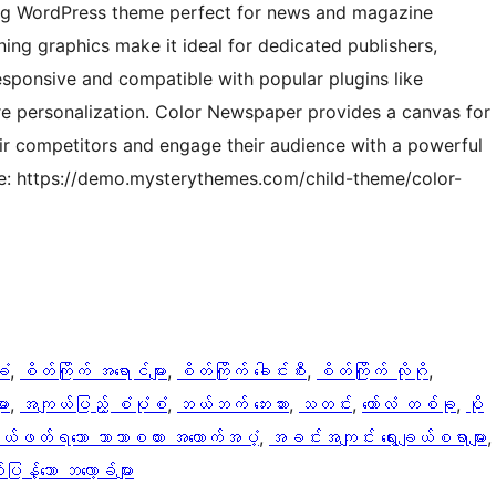
ng WordPress theme perfect for news and magazine
nning graphics make it ideal for dedicated publishers,
responsive and compatible with popular plugins like
e personalization. Color Newspaper provides a canvas for
eir competitors and engage their audience with a powerful
re: https://demo.mysterythemes.com/child-theme/color-
ခံ
, 
စိတ်ကြိုက် အရောင်များ
, 
စိတ်ကြိုက် ခေါင်းစီး
, 
စိတ်ကြိုက် လိုဂို
, 
ား
, 
အကျယ်ပြည့် စံပုံစံ
, 
ဘယ်ဘက် ဘေးဘား
, 
သတင်း
, 
ကော်လံ တစ်ခု
, 
ပို
ယ်ဖတ်ရသော ဘာသာစကား အထောက်အပံ့
, 
အခင်းအကျင်း ရွေးချယ်စရာများ
,
ပြန့်သော ဘလော့ခ်များ