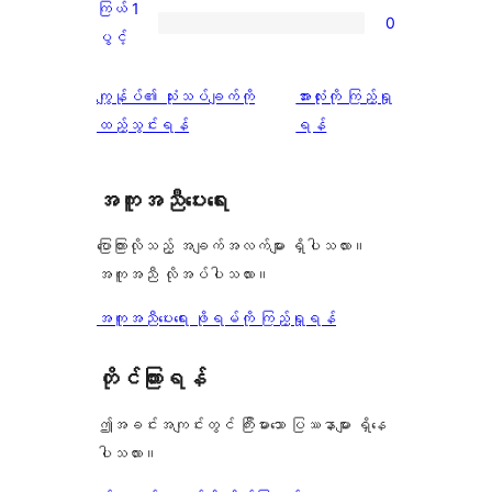
2
ကြယ် 1
0
0
သုံးသပ်
ပွင့်
ကြယ်
ပွင့်
စောင်
ချက်
အဆင့်
1
0
သုံးသပ်
ပွင့်
သုံးသပ်
ကျွန်ုပ်၏ သုံးသပ်ချက်ကို
အားလုံးကို ကြည့်ရှု
စောင်
ချက်
အဆင့်
ချက်
ထည့်သွင်းရန်
ရန်
1
သုံးသပ်
စောင်
ချက်
အကူအညီပေးရေး
0
စောင်
ပြောကြားလိုသည့် အချက်အလက်များ ရှိပါသလား။
အကူအညီ လိုအပ်ပါသလား။
အကူအညီပေးရေး ဖိုရမ်ကို ကြည့်ရှုရန်
တိုင်ကြားရန်
ဤအခင်းအကျင်းတွင် ကြီးမားသော ပြဿနာများ ရှိနေ
ပါသလား။