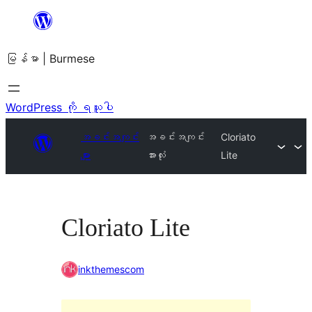
အကြောင်းအရာ
သို့
မြန်မာ | Burmese
ကျော်သွား
ရန်
WordPress ကို ရယူပါ
အခင်းအကျင်း
အခင်းအကျင်း
Cloriato
များ
အားလုံး
Lite
Cloriato Lite
inkthemescom