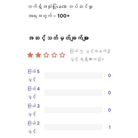
လက်ရှိအသုံးပြုနေသော တပ်ဆင်မှု
အရေအတွက် –
100+
အဆင့်သတ်မှတ်ချက်များ
ကြယ် ၅ ပွင့်အနက်
2
ပွင့် ရရှိထားသည်။
ကြယ် 5
0
ကြယ်
ပွင့်
5
ကြယ် 4
0
ပွင့်
ကြယ်
ပွင့်
အဆင့်
4
ကြယ် 3
0
သုံးသပ်
ပွင့်
ကြယ်
ပွင့်
ချက်
အဆင့်
3
ကြယ် 2
0
1
သုံးသပ်
ပွင့်
ကြယ်
ပွင့်
စောင်
ချက်
အဆင့်