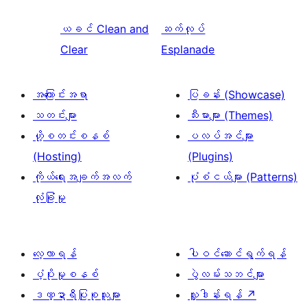
ယခင်
Clean and
ဆက်လုပ်
Clear
Esplanade
အကြောင်းအရာ
ပြခန်း (Showcase)
သတင်းများ
သီးမားများ (Themes)
ဟို့စတင်းစနစ်
ပလပ်အင်များ
(Hosting)
(Plugins)
ကိုယ်ရေးအချက်အလက်
ပုံစံငယ်များ (Patterns)
လုံခြုံမှု
လေ့လာရန်
ပါဝင်ဆောင်ရွက်ရန်
ပံ့ပိုးမှုစနစ်
ပွဲလမ်းသဘင်များ
ဒဏ္ဍာရီပြုစုသူများ
လှူဒါန်းရန်
↗