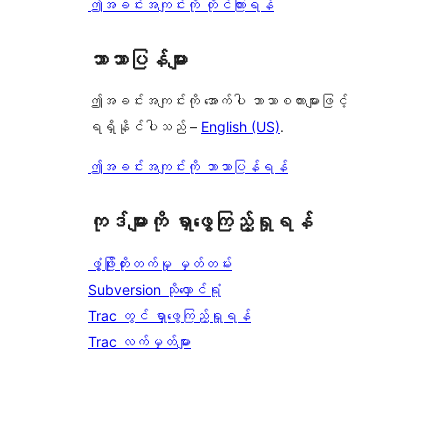
ဤအခင်းအကျင်းကို တိုင်ကြားရန်
ဘာသာပြန်များ
ဤအခင်းအကျင်းကို အောက်ပါ ဘာသာစကားများဖြင့်
ရရှိနိုင်ပါသည် –
English (US)
.
ဤအခင်းအကျင်းကို ဘာသာပြန်ရန်
ကုဒ်များကို ရှာဖွေကြည့်ရှုရန်
ဖွံ့ဖြိုးတိုးတက်မှု မှတ်တမ်း
Subversion သိုလှောင်ရုံ
Trac တွင် ရှာဖွေကြည့်ရှုရန်
Trac လက်မှတ်များ