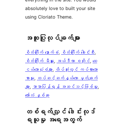
absolutely love to built your site
using Cloriato Theme.
အ​ထူး​ပြု​လုပ်​ချက်​များ
စိတ်ကြိုက် နောက်ခံ
, 
စိတ်ကြိုက် ခေါင်းစီး
, 
စိတ်ကြိုက် မီနူး
, 
အယ်ဒီတာ စတိုင်
, 
​သေး​
ငယ်သော​ပုံစံများ​
, 
ထိပ်ဆုံးတွင် ကပ်ထားသော
စာမူ
, 
ထပ်ဆင့်ဆက်နွယ်သော မှတ်ချက်
များ
, 
ဘာသာပြန်ရန် အဆင်သင့်ဖြစ်မှု
, 
ကော်လံ နှစ်ခု
တစ်ရက်လျှင် ဒေါင်းလုဒ်
ရယူမှု အရေအတွက်