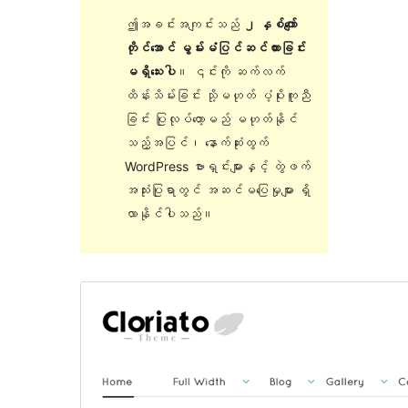
ဤအခင်းအကျင်းသည်
၂ နှစ်ကျော်
တိုင်အောင် မွမ်းမံပြင်ဆင်ထားခြင်း
မရှိသေးပါ
။ ၎င်းကို ဆက်လက်
ထိန်းသိမ်းခြင်း သို့မဟုတ် ပံ့ပိုးကူညီ
ခြင်း ပြုလုပ်တော့မည် မဟုတ်နိုင်
သည့်အပြင်၊ နောက်ဆုံးထွက်
WordPress ဗားရှင်းများနှင့် တွဲဖက်
အသုံးပြုရာတွင် အဆင်မပြေမှုများ ရှိ
လာနိုင်ပါသည်။