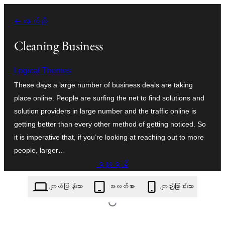
အကြောင်းအရာ
← နောက်သို့
သို့
ကျော်သွား
Cleaning Business
ရန်
Logical Themes
These days a large number of business deals are taking
place online. People are surfing the net to find solutions and
solution providers in large number and the traffic online is
getting better than every other method of getting noticed. So
it is imperative that, if you’re looking at reaching out to more
people, larger…
ရယူရန်
cleaning-business.0.4.6.zip
ကျယ်ပြန့်သော
အလတ်စား
ကျဉ်းမြောင်းသော