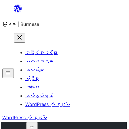
အကြောင်းအရာ
သို့
မြန်မာ | Burmese
ကျော်သွား
ရန်
အပြင်အဆင်များ
ပလပ်အင်များ
သတင်းများ
ပံ့ပိုးမှု
အကြောင်း
ဆက်သွယ်ရန်
WordPress ကို ရယူပါ
WordPress ကို ရယူပါ