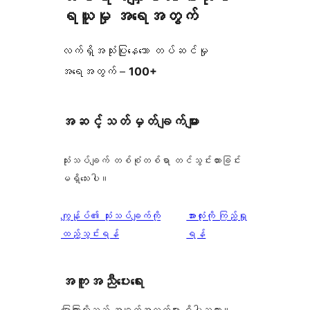
ရယူမှု အရေအတွက်
လက်ရှိအသုံးပြုနေသော တပ်ဆင်မှု
အရေအတွက် –
100+
အဆင့်သတ်မှတ်ချက်များ
သုံးသပ်ချက် တစ်စုံတစ်ရာ တင်သွင်းထားခြင်း
မရှိသေးပါ။
သုံးသပ်
ကျွန်ုပ်၏ သုံးသပ်ချက်ကို
အားလုံးကို ကြည့်ရှု
ချက်
ထည့်သွင်းရန်
ရန်
အကူအညီပေးရေး
ပြောကြားလိုသည့် အချက်အလက်များ ရှိပါသလား။