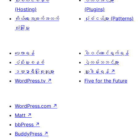
ဟို့စတင်းစနစ်
ပလပ်အင်များ
(Hosting)
(Plugins)
ကိုယ်ရေးအချက်အလက်
ပုံစံငယ်များ (Patterns)
လုံခြုံမှု
လေ့လာရန်
ပါဝင်ဆောင်ရွက်ရန်
ပံ့ပိုးမှုစနစ်
ပွဲလမ်းသဘင်များ
ဒဏ္ဍာရီပြုစုသူများ
လှူဒါန်းရန်
↗
WordPress.tv
↗
Five for the Future
WordPress.com
↗
Matt
↗
bbPress
↗
BuddyPress
↗