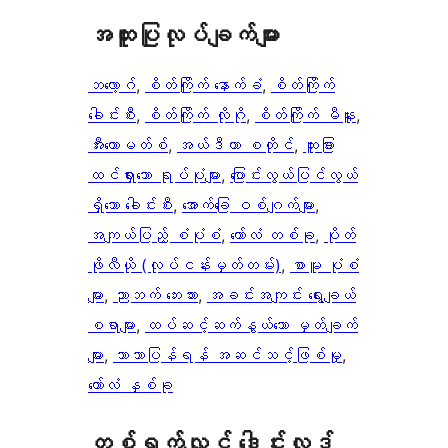
အ​ထူး​ပြု​လုပ်​ချက်​များ
ဘလော့ဂ်
, 
စိတ်ကြိုက် နောက်ခံ
, 
စိတ်ကြိုက်
ခေါင်းစီး
, 
စိတ်ကြိုက် လိုဂို
, 
စိတ်ကြိုက် မီနူး
, 
အီးကောမတ်စ်
, 
အယ်ဒီတာ စတိုင်
, 
ထူးခြား
ထင်ရှားသော ရုပ်ပုံများ
, 
ပြောင်းလွယ်ပြင်လွယ်
ရှိသော ခေါင်းစီး
, 
အောက်ခြေ ဝစ်ဂျက်များ
, 
အကျယ်ပြည့် စံပုံစံ
, 
ကော်လံ တစ်ခု
, 
ပိုတ်
ဖိုလီယို (လုပ်ငန်းမှတ်တမ်း)
, 
စာမူ ပုံစံ
များ
, 
ညာဘက် ဘေးဘား
, 
အခင်းအကျင်း ရွေးချယ်
စရာများ
, 
ထပ်ဆင့်ဆက်နွယ်သော မှတ်ချက်
များ
, 
ဘာသာပြန်ရန် အဆင်သင့်ဖြစ်မှု
, 
ကော်လံ နှစ်ခု
တစ်ရက်လျှင် ဒေါင်းလုဒ်