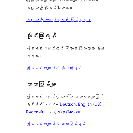
အကူအညီ လိုအပ်ပါသလား။
အကူအညီပေးရေး ဖိုရမ်ကို ကြည့်ရှုရန်
တိုင်ကြားရန်
ဤအခင်းအကျင်းတွင် ကြီးမားသော ပြဿနာများ ရှိနေ
ပါသလား။
ဤအခင်းအကျင်းကို တိုင်ကြားရန်
ဘာသာပြန်များ
ဤအခင်းအကျင်းကို အောက်ပါ ဘာသာစကားများဖြင့်
ရရှိနိုင်ပါသည် –
Deutsch
,
English (US)
,
Русский
၊ နှင့်
Українська
.
ဤအခင်းအကျင်းကို ဘာသာပြန်ရန်