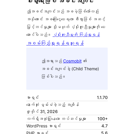
စီးပွားရေးဖြစ် အခင်းအကျင်း
ဤအခင်းအကျင်းသည် အခမဲ့ဖြစ်သော်လည်း
အပိုဆောင်း အခကြေးငွေပေးရသော စီးပွားဖြစ် အဆင့်
မြှင့်တင်မှုများ သို့မဟုတ် ပံ့ပိုးကူညီမှုများကို ပေး
ဆောင်ပါသည်။
ပံ့ပိုးကူညီမှုကို ကြည့်ရှုရန်
အစမ်းကြည့်ရှုရန်
ရယူရန်
ဤအရာသည်
Cosmobit
၏
အခင်းအကျင်းခွဲ (Child Theme)
ဖြစ်ပါသည်။
ဗားရှင်း
1.1.70
နောက်ဆုံး မွမ်းမံခဲ့သည့် အချိန်
ဇူလိုင် 31, 2026
လက်ရှိအသုံးပြုနေသော တပ်ဆင်မှုများ
100+
WordPress ဗားရှင်း
4.7
PHP ဗားရှင်း
5.6