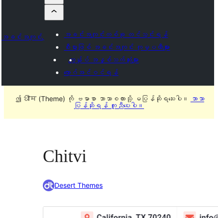
အခင်းအကျင်းတစ်ခု တင်သွင်းရန်
အခင်းအကျင်းများ
စီးပွားဖြစ် အခင်းအကျင်း ကုမ္ပဏီများ
ကျွန်ုပ် အနှစ်သက်ဆုံးများ
လော့ဂ်အင်ဝင်ရန်
ဤ थीम (Theme) ကို ဗမာစာ ဘာသာစကားသို့ မပြန်ဆိုရသေးပါ။
ဘာသာ
ပြန်ဆိုရန် ကူညီပေးပါ။
Chitvi
Desert Themes