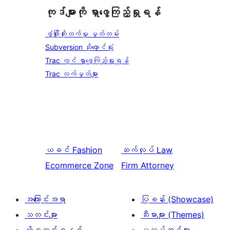
ကုဒ်များကို ရှာဖွေကြည့်ရှုရန်
ဖွံ့ဖြိုးတိုးတက်မှု မှတ်တမ်း
Subversion သိုလှောင်ရုံ
Trac တွင် ရှာဖွေကြည့်ရှုရန်
Trac လက်မှတ်များ
ယခင်
Fashion
ဆက်လုပ်
Law
Ecommerce Zone
Firm Attorney
အကြောင်းအရာ
ပြခန်း (Showcase)
သတင်းများ
သီးမားများ (Themes)