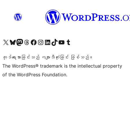
ကျွန်ုပ်တို့၏ X (ယခင် Twitter) အကောင့်သို့ သွားရောက်ကြည့်ရှုပါ
ကျွန်ုပ်တို့၏ Bluesky အကောင့်သို့ ဝင်ရောက်ကြည့်ရှုရန်
ကျွန်ုပ်တို့၏ Mastodon အကောင့်သို့ သွားရောက်ကြည့်ရှုပါ
ကျွန်ုပ်တို့၏ Threads အကောင့်သို့ ဝင်ရောက်ကြည့်ရှုရန်
ကျွန်ုပ်တို့၏ Facebook စာမျက်နှာသို့ သွားရောက်ကြည့်ရှုပါ
ကျွန်ုပ်တို့၏ Instagram အကောင့်သို့ သွားရောက်ကြည့်ရှုပါ
ကျွန်ုပ်တို့၏ LinkedIn အကောင့်သို့ သွားရောက်ကြည့်ရှုပါ
ကျွန်ုပ်တို့၏ TikTok အကောင့်သို့ ဝင်ရောက်ကြည့်ရှုရန်
ကျွန်ုပ်တို့၏ YouTube ချန်နယ်သို့ သွားရောက်ကြည့်ရှုပါ
ကျွန်ုပ်တို့၏ Tumblr အကောင့်သို့ ဝင်ရောက်ကြည့်ရှုရန်
ကုဒ်ရေးသားခြင်းသည် ကဗျာသီကုံးခြင်း ဖြစ်သည်။
The WordPress® trademark is the intellectual property
of the WordPress Foundation.