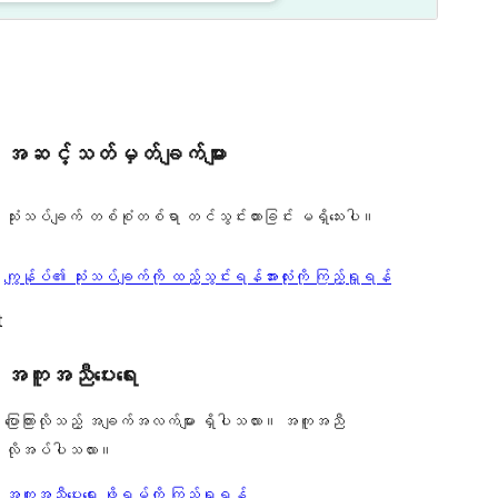
အဆင့်သတ်မှတ်ချက်များ
သုံးသပ်ချက် တစ်စုံတစ်ရာ တင်သွင်းထားခြင်း မရှိသေးပါ။
သုံးသပ်
ကျွန်ုပ်၏ သုံးသပ်ချက်ကို ထည့်သွင်းရန်
အားလုံးကို ကြည့်ရှုရန်
ချက်
t
အကူအညီပေးရေး
ပြောကြားလိုသည့် အချက်အလက်များ ရှိပါသလား။ အကူအညီ
လိုအပ်ပါသလား။
အကူအညီပေးရေး ဖိုရမ်ကို ကြည့်ရှုရန်