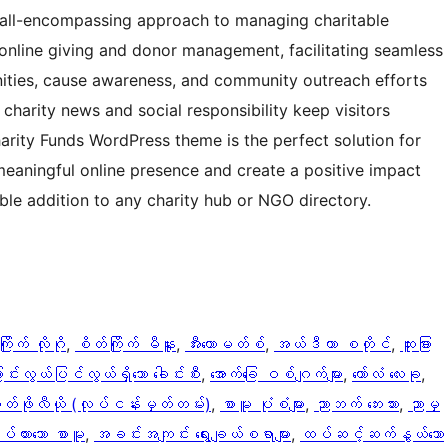
n all-encompassing approach to managing charitable
r online giving and donor management, facilitating seamless
nities, cause awareness, and community outreach efforts
charity news and social responsibility keep visitors
rity Funds WordPress theme is the perfect solution for
eaningful online presence and create a positive impact
able addition to any charity hub or NGO directory.
ြိုက် လိုဂို
, 
စိတ်ကြိုက် မီနူး
, 
အီးကောမတ်စ်
, 
အယ်ဒီတာ စတိုင်
, 
ထူးခြား
ြောင်းလွယ်ပြင်လွယ်ရှိသော ခေါင်းစီး
, 
အောက်ခြေ ဝစ်ဂျက်များ
, 
ကော်လံ လေးခု
, 
ိုတ်ဖိုလီယို (လုပ်ငန်းမှတ်တမ်း)
, 
စာမူ ပုံစံများ
, 
ညာဘက် ဘေးဘား
, 
ညာမှ
ပ်ထားသော စာမူ
, 
အခင်းအကျင်း ရွေးချယ်စရာများ
, 
ထပ်ဆင့်ဆက်နွယ်သော