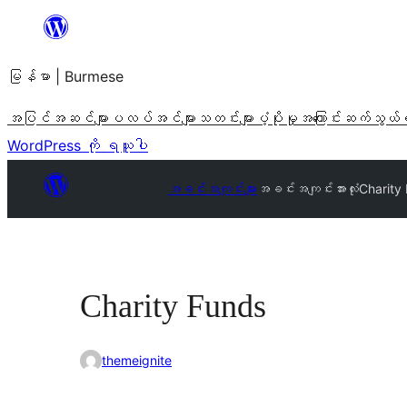
အကြောင်းအရာ
သို့
မြန်မာ | Burmese
ကျော်သွား
ရန်
အပြင်အဆင်များ
ပလပ်အင်များ
သတင်းများ
ပံ့ပိုးမှု
အကြောင်း
ဆက်သွယ်
WordPress ကို ရယူပါ
အခင်းအကျင်းများ
အခင်းအကျင်းအားလုံး
Charity
Charity Funds
themeignite