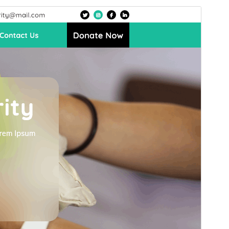
အစမ်းကြည့်ရှုရန်
ရယူရန်
ဤအရာသည်
Prime Charity Trust
၏
အခင်းအကျင်းခွဲ (Child Theme) ဖြစ်ပါသည်။
ဗားရှင်း
4.7.3
နောက်ဆုံး မွမ်းမံခဲ့သည့် အချိန်
ဇူလိုင် 15, 2026
လက်ရှိအသုံးပြုနေသော တပ်ဆင်မှုများ
20+
PHP ဗားရှင်း
7.4
အခင်းအကျင်း၏ ပင်မစာမျက်နှာ