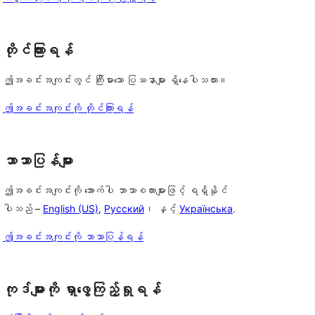
တိုင်ကြားရန်
ဤအခင်းအကျင်းတွင် ကြီးမားသော ပြဿနာများ ရှိနေပါသလား။
ဤအခင်းအကျင်းကို တိုင်ကြားရန်
ဘာသာပြန်များ
ဤအခင်းအကျင်းကို အောက်ပါ ဘာသာစကားများဖြင့် ရရှိနိုင်
ပါသည် –
English (US)
,
Русский
၊ နှင့်
Українська
.
ဤအခင်းအကျင်းကို ဘာသာပြန်ရန်
ကုဒ်များကို ရှာဖွေကြည့်ရှုရန်