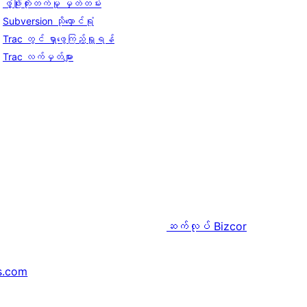
ဖွံ့ဖြိုးတိုးတက်မှု မှတ်တမ်း
Subversion သိုလှောင်ရုံ
Trac တွင် ရှာဖွေကြည့်ရှုရန်
Trac လက်မှတ်များ
ဆက်လုပ်
Bizcor
s.com