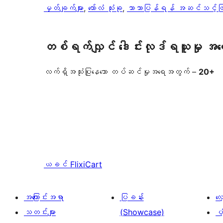
မှတ်ချက်များ
, 
ကော်လံ သုံးခု
, 
ဘာသာပြန်ရန် အဆင်သင့်ဖြ
တစ်ရက်လျှင် ဒေါင်းလုဒ်ရယူမှု အ
လက်ရှိအသုံးပြုနေသော တပ်ဆင်မှုအရေအတွက် –
20+
ယခင်
FlixiCart
အကြောင်းအရာ
ပြခန်း
လ
သတင်းများ
(Showcase)
ပံ