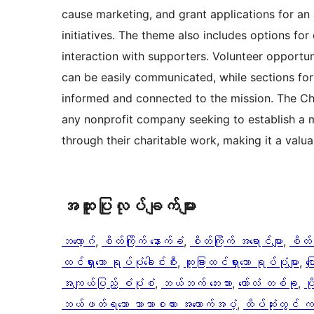
cause marketing, and grant applications for a
initiatives. The theme also includes options fo
interaction with supporters. Volunteer opportu
can be easily communicated, while sections for 
informed and connected to the mission. The Cha
any nonprofit company seeking to establish a m
through their charitable work, making it a valu
အ​ထူး​ပြု​လုပ်​ချက်​များ
ဘလော့ဂ်
, 
စိတ်ကြိုက် နောက်ခံ
, 
စိတ်ကြိုက် အရောင်များ
, 
စိတ်က
ထင်ရှားသော ရုပ်ပုံခေါင်းစီး
, 
ထူးခြားထင်ရှားသော ရုပ်ပုံများ
, 
ပ
အကျယ်ပြည့် စံပုံစံ
, 
ဘယ်ဘက် ဘေးဘား
, 
ကော်လံ တစ်ခု
, 
ပ
ဘယ်ဖတ်ရသော ဘာသာစကား အထောက်အပံ့
, 
ထိပ်ဆုံးတွင် က