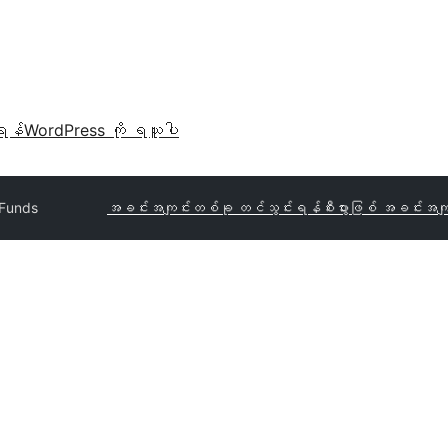
ရန်
WordPress ကို ရယူပါ
 Funds
အခင်းအကျင်းတစ်ခု တင်သွင်းရန်
စီးပွားဖြစ် အခင်းအကျ