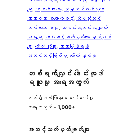
များ
, 
ညာဘက် ဘေးဘား
, 
ညာမှဘယ်ဖတ်ရသော
ဘာသာစကား အထောက်အပံ့
, 
ထိပ်ဆုံးတွင်
ကပ်ထားသော စာမူ
, 
အခင်းအကျင်း ရွေးချယ်
စရာများ
, 
ထပ်ဆင့်ဆက်နွယ်သော မှတ်ချက်
များ
, 
ကော်လံ သုံးခု
, 
ဘာသာပြန်ရန်
အဆင်သင့်ဖြစ်မှု
, 
ကော်လံ နှစ်ခု
တစ်ရက်လျှင် ဒေါင်းလုဒ်
ရယူမှု အရေအတွက်
လက်ရှိအသုံးပြုနေသော တပ်ဆင်မှု
အရေအတွက် –
1,000+
အဆင့်သတ်မှတ်ချက်များ