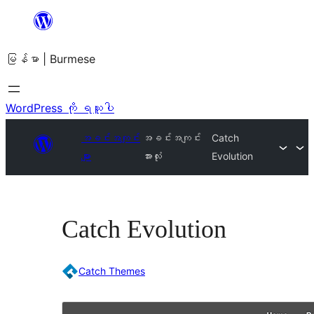
အကြောင်းအရာ
သို့
မြန်မာ | Burmese
ကျော်သွား
ရန်
WordPress ကို ရယူပါ
အခင်းအကျင်း
အခင်းအကျင်း
Catch
များ
အားလုံး
Evolution
Catch Evolution
Catch Themes