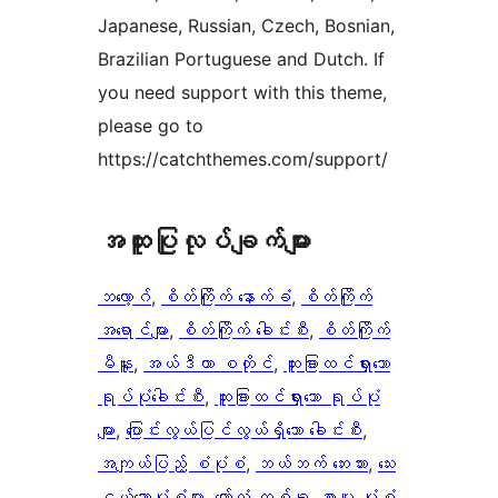
Japanese, Russian, Czech, Bosnian,
Brazilian Portuguese and Dutch. If
you need support with this theme,
please go to
https://catchthemes.com/support/
အ​ထူး​ပြု​လုပ်​ချက်​များ
ဘလော့ဂ်
, 
စိတ်ကြိုက် နောက်ခံ
, 
စိတ်ကြိုက်
အရောင်များ
, 
စိတ်ကြိုက် ခေါင်းစီး
, 
စိတ်ကြိုက်
မီနူး
, 
အယ်ဒီတာ စတိုင်
, 
ထူးခြားထင်ရှားသော
ရုပ်ပုံခေါင်းစီး
, 
ထူးခြားထင်ရှားသော ရုပ်ပုံ
များ
, 
ပြောင်းလွယ်ပြင်လွယ်ရှိသော ခေါင်းစီး
, 
အကျယ်ပြည့် စံပုံစံ
, 
ဘယ်ဘက် ဘေးဘား
, 
​သေး​
ငယ်သော​ပုံစံများ​
, 
ကော်လံ တစ်ခု
, 
စာမူ ပုံစံ