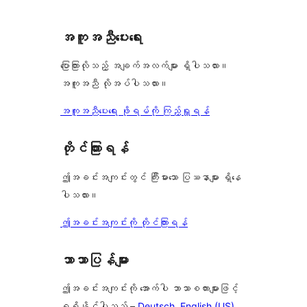
0
သုံးသပ်
စောင်
ချက်
အကူအညီပေးရေး
0
စောင်
ပြောကြားလိုသည့် အချက်အလက်များ ရှိပါသလား။
အကူအညီ လိုအပ်ပါသလား။
အကူအညီပေးရေး ဖိုရမ်ကို ကြည့်ရှုရန်
တိုင်ကြားရန်
ဤအခင်းအကျင်းတွင် ကြီးမားသော ပြဿနာများ ရှိနေ
ပါသလား။
ဤအခင်းအကျင်းကို တိုင်ကြားရန်
ဘာသာပြန်များ
ဤအခင်းအကျင်းကို အောက်ပါ ဘာသာစကားများဖြင့်
ရရှိနိုင်ပါသည် –
Deutsch
,
English (US)
,