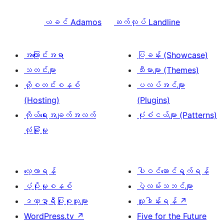
ယခင်
Adamos
ဆက်လုပ်
Landline
အကြောင်းအရာ
ပြခန်း (Showcase)
သတင်းများ
သီးမားများ (Themes)
ဟို့စတင်းစနစ်
ပလပ်အင်များ
(Hosting)
(Plugins)
ကိုယ်ရေးအချက်အလက်
ပုံစံငယ်များ (Patterns)
လုံခြုံမှု
လေ့လာရန်
ပါဝင်ဆောင်ရွက်ရန်
ပံ့ပိုးမှုစနစ်
ပွဲလမ်းသဘင်များ
ဒဏ္ဍာရီပြုစုသူများ
လှူဒါန်းရန်
↗
WordPress.tv
↗
Five for the Future