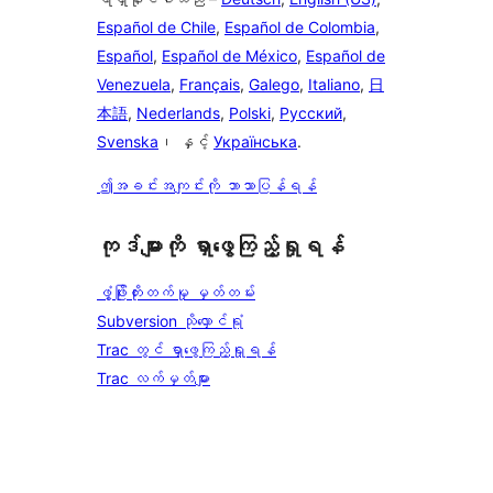
Español de Chile
,
Español de Colombia
,
Español
,
Español de México
,
Español de
Venezuela
,
Français
,
Galego
,
Italiano
,
日
本語
,
Nederlands
,
Polski
,
Русский
,
Svenska
၊ နှင့်
Українська
.
ဤအခင်းအကျင်းကို ဘာသာပြန်ရန်
ကုဒ်များကို ရှာဖွေကြည့်ရှုရန်
ဖွံ့ဖြိုးတိုးတက်မှု မှတ်တမ်း
Subversion သိုလှောင်ရုံ
Trac တွင် ရှာဖွေကြည့်ရှုရန်
Trac လက်မှတ်များ