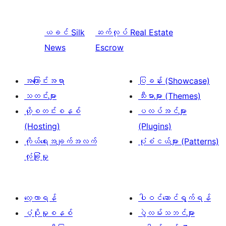
ယခင်
Silk
ဆက်လုပ်
Real Estate
News
Escrow
အကြောင်းအရာ
ပြခန်း (Showcase)
သတင်းများ
သီးမားများ (Themes)
ဟို့စတင်းစနစ်
ပလပ်အင်များ
(Hosting)
(Plugins)
ကိုယ်ရေးအချက်အလက်
ပုံစံငယ်များ (Patterns)
လုံခြုံမှု
လေ့လာရန်
ပါဝင်ဆောင်ရွက်ရန်
ပံ့ပိုးမှုစနစ်
ပွဲလမ်းသဘင်များ