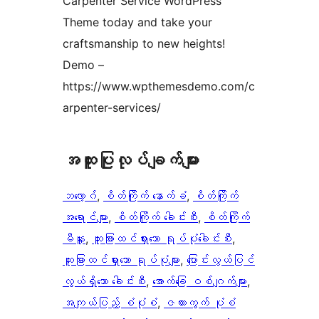
Carpenter Service WordPress
Theme today and take your
craftsmanship to new heights!
Demo –
https://www.wpthemesdemo.com/c
arpenter-services/
အ​ထူး​ပြု​လုပ်​ချက်​များ
ဘလော့ဂ်
, 
စိတ်ကြိုက် နောက်ခံ
, 
စိတ်ကြိုက်
အရောင်များ
, 
စိတ်ကြိုက် ခေါင်းစီး
, 
စိတ်ကြိုက်
မီနူး
, 
ထူးခြားထင်ရှားသော ရုပ်ပုံခေါင်းစီး
, 
ထူးခြားထင်ရှားသော ရုပ်ပုံများ
, 
ပြောင်းလွယ်ပြင်
လွယ်ရှိသော ခေါင်းစီး
, 
အောက်ခြေ ဝစ်ဂျက်များ
, 
အကျယ်ပြည့် စံပုံစံ
, 
ဇယားကွက် ပုံစံ