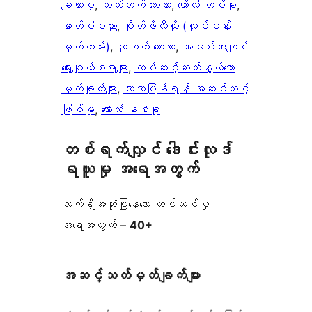
ချထားမှု
, 
ဘယ်ဘက် ဘေးဘား
, 
ကော်လံ တစ်ခု
, 
ဓာတ်ပုံပညာ
, 
ပိုတ်ဖိုလီယို (လုပ်ငန်း
မှတ်တမ်း)
, 
ညာဘက် ဘေးဘား
, 
အခင်းအကျင်း
ရွေးချယ်စရာများ
, 
ထပ်ဆင့်ဆက်နွယ်သော
မှတ်ချက်များ
, 
ဘာသာပြန်ရန် အဆင်သင့်
ဖြစ်မှု
, 
ကော်လံ နှစ်ခု
တစ်ရက်လျှင် ဒေါင်းလုဒ်
ရယူမှု အရေအတွက်
လက်ရှိအသုံးပြုနေသော တပ်ဆင်မှု
အရေအတွက် –
40+
အဆင့်သတ်မှတ်ချက်များ