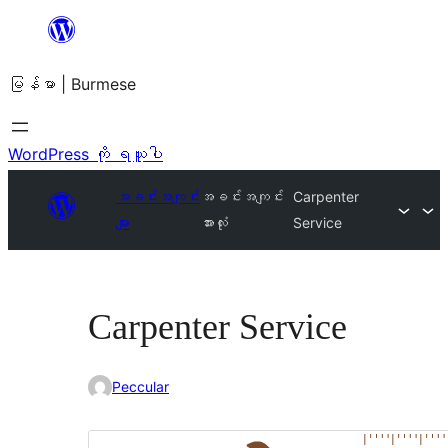
အကြောင်းအရာ
သို့
မြန်မာ | Burmese
ကျော်သွား
ရန်
WordPress ကို ရယူပါ
အခင်းအကျင်း
အခင်းအကျင်း
Carpenter
များ
အားလုံး
Service
Carpenter Service
Peccular