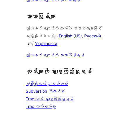
ဤအခင်းအကျင်းကို တိုင်ကြားရန်
ဘာသာပြန်များ
ဤအခင်းအကျင်းကို အောက်ပါ ဘာသာစကားများဖြင့်
ရရှိနိုင်ပါသည် –
English (US)
,
Русский
၊
နှင့်
Українська
.
ဤအခင်းအကျင်းကို ဘာသာပြန်ရန်
ကုဒ်များကို ရှာဖွေကြည့်ရှုရန်
ဖွံ့ဖြိုးတိုးတက်မှု မှတ်တမ်း
Subversion သိုလှောင်ရုံ
Trac တွင် ရှာဖွေကြည့်ရှုရန်
Trac လက်မှတ်များ