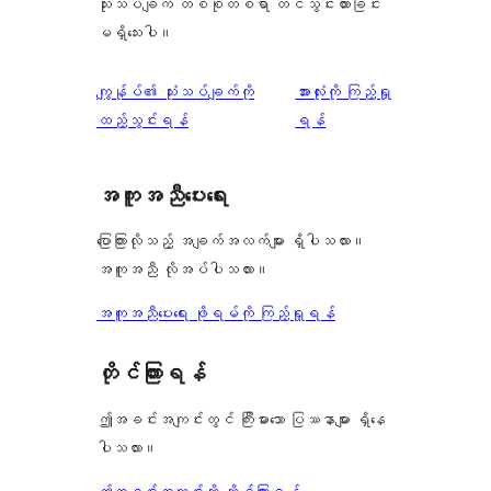
သုံးသပ်ချက် တစ်စုံတစ်ရာ တင်သွင်းထားခြင်း
မရှိသေးပါ။
သုံးသပ်
ကျွန်ုပ်၏ သုံးသပ်ချက်ကို
အားလုံးကို ကြည့်ရှု
ချက်
ထည့်သွင်းရန်
ရန်
အကူအညီပေးရေး
ပြောကြားလိုသည့် အချက်အလက်များ ရှိပါသလား။
အကူအညီ လိုအပ်ပါသလား။
အကူအညီပေးရေး ဖိုရမ်ကို ကြည့်ရှုရန်
တိုင်ကြားရန်
ဤအခင်းအကျင်းတွင် ကြီးမားသော ပြဿနာများ ရှိနေ
ပါသလား။