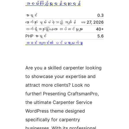
အစမ်းကြည့်ရှုရန်
ရယူရန်
ဗားရှင်း
0.3
နောက်ဆုံး မွမ်းမံခဲ့သည့် အချိန်
မေ 27, 2026
လက်ရှိအသုံးပြုနေသော တပ်ဆင်မှုများ
40+
PHP ဗားရှင်း
5.6
အခင်းအကျင်း၏ ပင်မစာမျက်နှာ
Are you a skilled carpenter looking
to showcase your expertise and
attract more clients? Look no
further! Presenting CraftsmanPro,
the ultimate Carpenter Service
WordPress theme designed
specifically for carpentry
businesses. With its professional