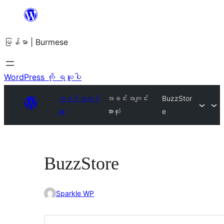
အကြောင်းအရာ
သို့
မြန်မာ | Burmese
ကျော်သွား
ရန်
WordPress ကို ရယူပါ
အခင်းအကျင်း
အခင်းအကျင်း
BuzzStor
များ
အားလုံး
e
BuzzStore
Sparkle WP