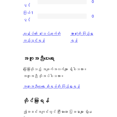
9
0
သုံးသပ်
ပွင့်
ကြယ်
ပွင့်
စောင်
ချက်
အဆင့်
2
ကြယ် 1
0
0
သုံးသပ်
ပွင့်
ကြယ်
ပွင့်
စောင်
ချက်
အဆင့်
1
0
သုံးသပ်
ပွင့်
သုံးသပ်
ကျွန်ုပ်၏ သုံးသပ်ချက်ကို
အားလုံးကို ကြည့်ရှု
စောင်
ချက်
အဆင့်
ချက်
ထည့်သွင်းရန်
ရန်
0
သုံးသပ်
စောင်
ချက်
အကူအညီပေးရေး
0
စောင်
ပြောကြားလိုသည့် အချက်အလက်များ ရှိပါသလား။
အကူအညီ လိုအပ်ပါသလား။
အကူအညီပေးရေး ဖိုရမ်ကို ကြည့်ရှုရန်
တိုင်ကြားရန်
ဤအခင်းအကျင်းတွင် ကြီးမားသော ပြဿနာများ ရှိနေ