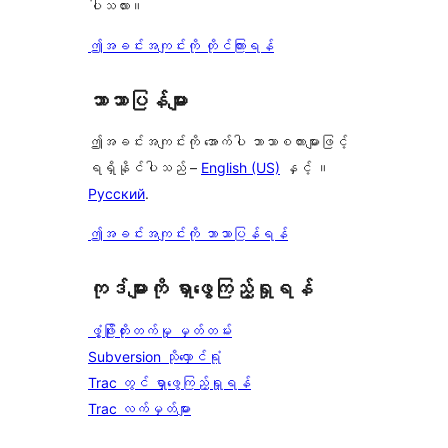
ပါသလား။
ဤအခင်းအကျင်းကို တိုင်ကြားရန်
ဘာသာပြန်များ
ဤအခင်းအကျင်းကို အောက်ပါ ဘာသာစကားများဖြင့်
ရရှိနိုင်ပါသည် –
English (US)
နှင့် ။
Русский
.
ဤအခင်းအကျင်းကို ဘာသာပြန်ရန်
ကုဒ်များကို ရှာဖွေကြည့်ရှုရန်
ဖွံ့ဖြိုးတိုးတက်မှု မှတ်တမ်း
Subversion သိုလှောင်ရုံ
Trac တွင် ရှာဖွေကြည့်ရှုရန်
Trac လက်မှတ်များ