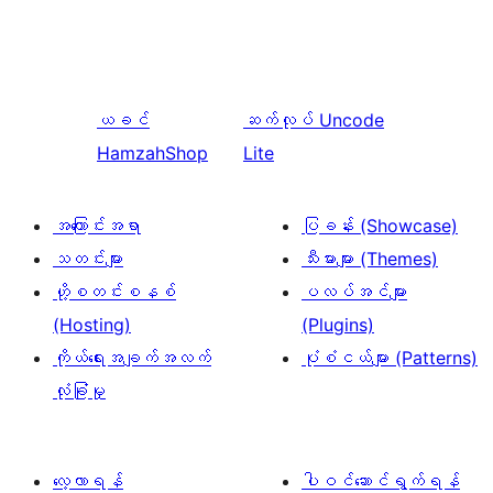
ယခင်
ဆက်လုပ်
Uncode
HamzahShop
Lite
အကြောင်းအရာ
ပြခန်း (Showcase)
သတင်းများ
သီးမားများ (Themes)
ဟို့စတင်းစနစ်
ပလပ်အင်များ
(Hosting)
(Plugins)
ကိုယ်ရေးအချက်အလက်
ပုံစံငယ်များ (Patterns)
လုံခြုံမှု
လေ့လာရန်
ပါဝင်ဆောင်ရွက်ရန်