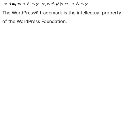
ကုဒ်ရေးသားခြင်းသည် ကဗျာသီကုံးခြင်း ဖြစ်သည်။
The WordPress® trademark is the intellectual property
of the WordPress Foundation.