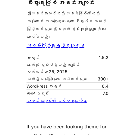
စီးပွားရေးဖြစ် အခင်းအကျင်း
ဤအခင်းအကျင်းသည် အခမဲ့ဖြစ်သော်လည်း
အပိုဆောင်း အခကြေးငွေပေးရသော စီးပွားဖြစ် အဆင့်
မြှင့်တင်မှုများ သို့မဟုတ် ပံ့ပိုးကူညီမှုများကို ပေး
ဆောင်ပါသည်။
အစမ်းကြည့်ရှုရန်
ရယူရန်
ဗားရှင်း
1.5.2
နောက်ဆုံး မွမ်းမံခဲ့သည့် အချိန်
စက်တင်ဘာ 25, 2025
လက်ရှိအသုံးပြုနေသော တပ်ဆင်မှုများ
300+
WordPress ဗားရှင်း
6.4
PHP ဗားရှင်း
7.0
အခင်းအကျင်း၏ ပင်မစာမျက်နှာ
If you have been looking theme for