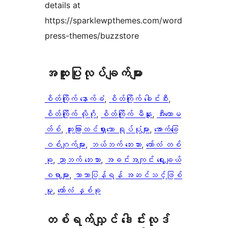
details at
https://sparklewpthemes.com/word
press-themes/buzzstore
အ​ထူး​ပြု​လုပ်​ချက်​များ
စိတ်ကြိုက် နောက်ခံ
, 
စိတ်ကြိုက် ခေါင်းစီး
, 
စိတ်ကြိုက် လိုဂို
, 
စိတ်ကြိုက် မီနူး
, 
အီးကောမ
တ်စ်
, 
ထူးခြားထင်ရှားသော ရုပ်ပုံများ
, 
အောက်ခြေ
ဝစ်ဂျက်များ
, 
ဘယ်ဘက် ဘေးဘား
, 
ကော်လံ တစ်
ခု
, 
ညာဘက် ဘေးဘား
, 
အခင်းအကျင်း ရွေးချယ်
စရာများ
, 
ဘာသာပြန်ရန် အဆင်သင့်ဖြစ်
မှု
, 
ကော်လံ နှစ်ခု
တစ်ရက်လျှင် ဒေါင်းလုဒ်