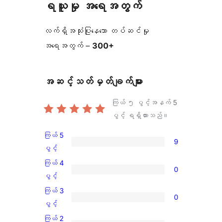
ရယူမှု အရေအတွက်
လက်ရှိအသုံးပြုနေသော တပ်ဆင်မှု
အရေအတွက် –
300+
အဆင့်သတ်မှတ်ချက်များ
ကြယ် ၅ ပွင့်အနက်
5
ပွင့် ရရှိထားသည်။
ကြယ် 5
9
ကြယ်
ပွင့်
5
ကြယ် 4
0
ပွင့်
ကြယ်
ပွင့်
အဆင့်
4
ကြယ် 3
0
သုံးသပ်
ပွင့်
ကြယ်
ပွင့်
ချက်
အဆင့်
3
ကြယ် 2